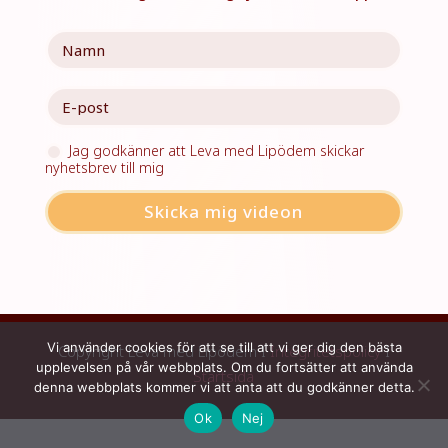
Jag godkänner att Leva med Lipödem skickar
nyhetsbrev till mig
Skicka mig videon
Vi använder cookies för att se till att vi ger dig den bästa
Copyright Leva med Lipödem I
Integritetspolicy
I
upplevelsen på vår webbplats. Om du fortsätter att använda
Startsida
denna webbplats kommer vi att anta att du godkänner detta.
Ok
Nej