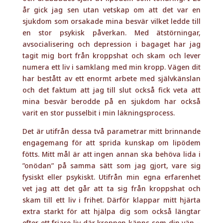
år gick jag sen utan vetskap om att det var en
sjukdom som orsakade mina besvär vilket ledde till
en stor psykisk påverkan. Med ätstörningar,
avsocialisering och depression i bagaget har jag
tagit mig bort från kroppshat och skam och lever
numera ett liv i samklang med min kropp. Vägen dit
har bestått av ett enormt arbete med självkänslan
och det faktum att jag till slut också fick veta att
mina besvär berodde på en sjukdom har också
varit en stor pusselbit i min läkningsprocess.
Det är utifrån dessa två parametrar mitt brinnande
engagemang för att sprida kunskap om lipödem
fötts. Mitt mål är att ingen annan ska behöva lida i
”onödan” på samma sätt som jag gjort, vare sig
fysiskt eller psykiskt. Utifrån min egna erfarenhet
vet jag att det går att ta sig från kroppshat och
skam till ett liv i frihet. Därför klappar mitt hjärta
extra starkt för att hjälpa dig som också längtar
efter ett friare liv där kroppen känns som din vän –