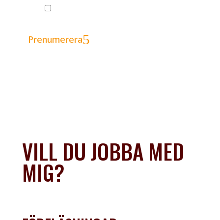
GDPR
Jag godkänner att Leva med Lipödem
skickar nyhetsbrev till mig
Prenumerera
VILL DU JOBBA MED
MIG?