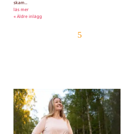
skam...
läs mer
« Äldre inlägg
Se samtliga evenemang