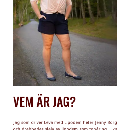
VEM ÄR JAG?
Jag som driver Leva med Lipödem heter Jenny Borg
och drabbades själv av lipödem som tonåring. I 20