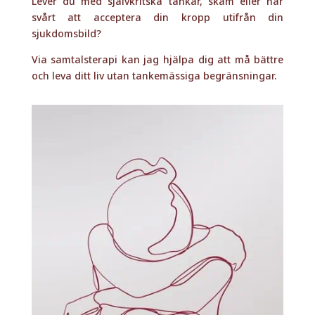
Lever du med självkritska tankar, skam eller har
svårt att acceptera din kropp utifrån din
sjukdomsbild?
Via samtalsterapi kan jag hjälpa dig att må bättre
och leva ditt liv utan tankemässiga begränsningar.