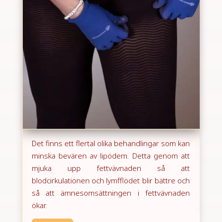
Det finns ett flertal olika behandlingar som kan
minska bevären av lipödem. Detta genom att
mjuka upp fettvävnaden så att
blodcirkulationen och lymfflödet blir bättre och
så att ämnesomsättningen i fettvävnaden
ökar.