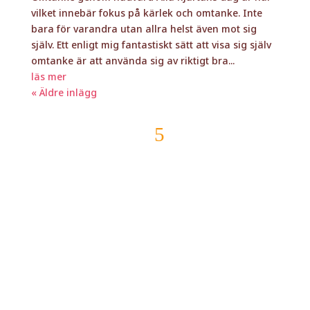
vilket innebär fokus på kärlek och omtanke. Inte
bara för varandra utan allra helst även mot sig
själv. Ett enligt mig fantastiskt sätt att visa sig själv
omtanke är att använda sig av riktigt bra...
läs mer
« Äldre inlägg
Läs fler blogginlägg
Vill du ha mitt
nyhetsbrev?