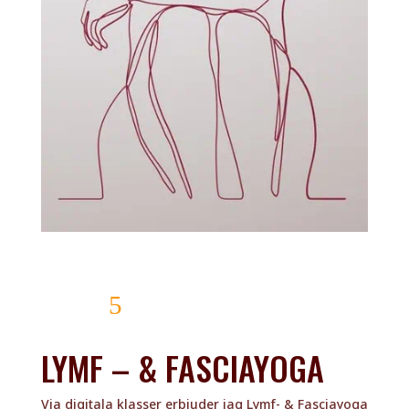
läs mer
LYMF – & FASCIAYOGA
Via digitala klasser erbjuder jag Lymf- & Fasciayoga