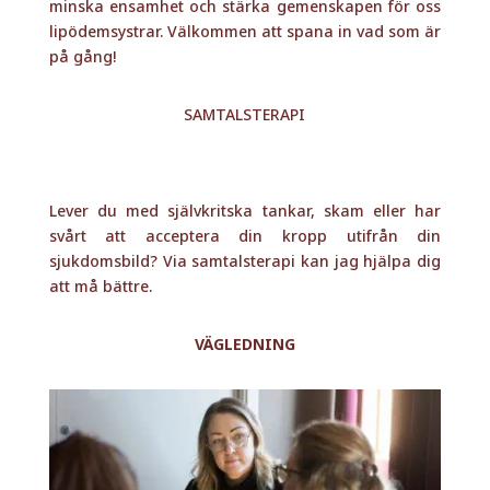
svårt att acceptera din kropp utifrån din
sjukdomsbild? Via samtalsterapi kan jag hjälpa dig
att må bättre.
VÄGLEDNING
Känner du dig ensam eller villrådig i din
sjukdomssituation? Då finns jag här för dig – via
telefon hjälper jag dig att hitta din väg genom
lipödemdjungeln.