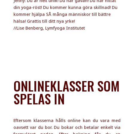
ONLINEKLASSER SOM
SPELAS IN
Eftersom klasserna hålls online kan du vara med
oavsett var du bor. Du bokar och betalar enkelt via
formuläret nedan. Efter bokning får du en
bekräftelse i din inkorg och dagen innan klassen
får du ytterligare ett mail med den aktuella
videolänken till klassen.
Du kan göra en separat bokning för respektive
vecka alternativt boka plats för hela terminen i ett
köp. Väljer du termin ger du dig själv en chans att
hitta in i nya välgörande rutiner men du får också
två klasser på köpet.