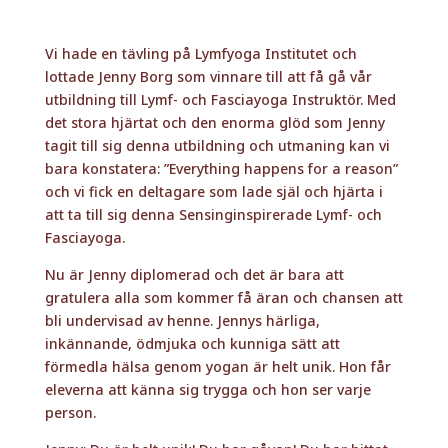
att ta till sig denna Sensinginspirerade Lymf- och
Fasciayoga.
Nu är Jenny diplomerad och det är bara att
gratulera alla som kommer få äran och chansen att
bli undervisad av henne. Jennys härliga,
inkännande, ödmjuka och kunniga sätt att
förmedla hälsa genom yogan är helt unik. Hon får
eleverna att känna sig trygga och hon ser varje
person.
Jenny: Du är helt unik! Du har gåvan! Du har hittat
din yoga-röst! Du kommer kunna göra skillnad! Du
kommer hjälpa SÅ många människor till bättre
hälsa! Grattis till ditt nya yrke!
//Lise Benberg, Lymfyoga Institutet