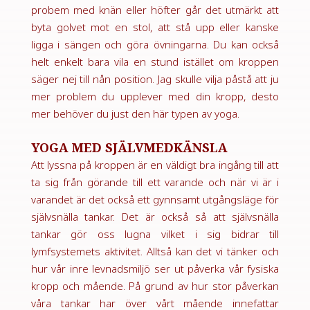
probem med knän eller höfter går det utmärkt att
byta golvet mot en stol, att stå upp eller kanske
ligga i sängen och göra övningarna. Du kan också
helt enkelt bara vila en stund istället om kroppen
säger nej till nån position. Jag skulle vilja påstå att ju
mer problem du upplever med din kropp, desto
mer behöver du just den här typen av yoga.
YOGA MED SJÄLVMEDKÄNSLA
Att lyssna på kroppen är en väldigt bra ingång till att
ta sig från görande till ett varande och när vi är i
varandet är det också ett gynnsamt utgångsläge för
självsnälla tankar. Det är också så att självsnälla
tankar gör oss lugna vilket i sig bidrar till
lymfsystemets aktivitet. Alltså kan det vi tänker och
hur vår inre levnadsmiljö ser ut påverka vår fysiska
kropp och mående. På grund av hur stor påverkan
våra tankar har över vårt mående innefattar