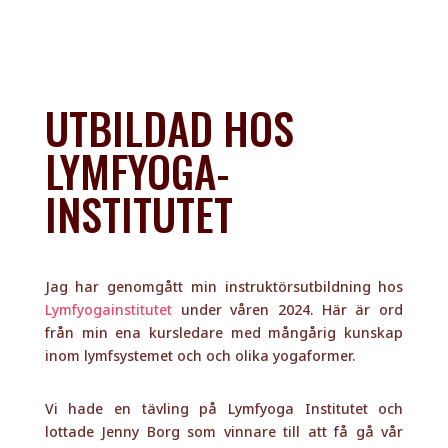
INSTITUTET
Jag har genomgått min instruktörsutbildning hos
Lymfyogainstitutet
under våren 2024. Här är ord
från min ena kursledare med mångårig kunskap
inom lymfsystemet och och olika yogaformer.
Vi hade en tävling på Lymfyoga Institutet och
lottade Jenny Borg som vinnare till att få gå vår
utbildning till Lymf- och Fasciayoga Instruktör. Med
det stora hjärtat och den enorma glöd som Jenny
tagit till sig denna utbildning och utmaning kan vi
bara konstatera: ”Everything happens for a reason”
och vi fick en deltagare som lade själ och hjärta i
att ta till sig denna Sensinginspirerade Lymf- och
Fasciayoga.
Nu är Jenny diplomerad och det är bara att
gratulera alla som kommer få äran och chansen att