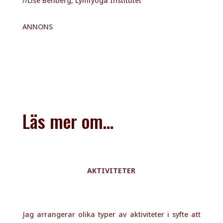
Läs mer om…
AKTIVITETER
Jag arrangerar olika typer av aktiviteter i syfte att
minska ensamhet och stärka gemenskapen för oss
lipödemsystrar. Välkommen att spana in vad som är
på gång!
SAMTALSTERAPI
Lever du med självkritska tankar, skam eller har