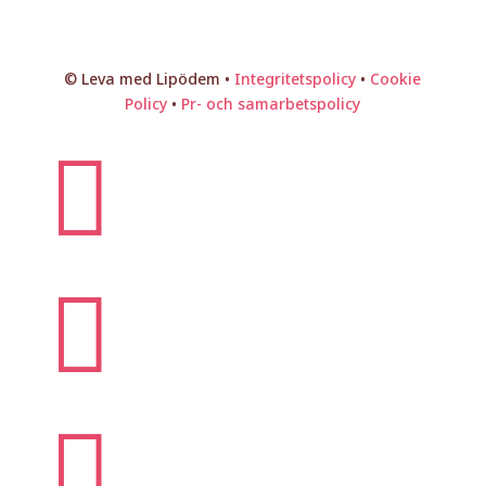


