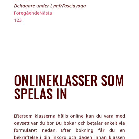
ONLINEKLASSER SOM
SPELAS IN
Eftersom klasserna hålls online kan du vara med
oavsett var du bor. Du bokar och betalar enkelt via
formuläret nedan. Efter bokning får du en
bekräftelse i din inkorg och dagen innan klassen
får du ytterligare ett mail med den aktuella
videolänken till klassen.
Du kan göra en separat bokning för respektive
vecka alternativt boka plats för hela terminen i ett
köp. Väljer du termin ger du dig själv en chans att
hitta in i nya välgörande rutiner men du får också
två klasser på köpet.
Kan du inte närvara live så kan du via inspelningar