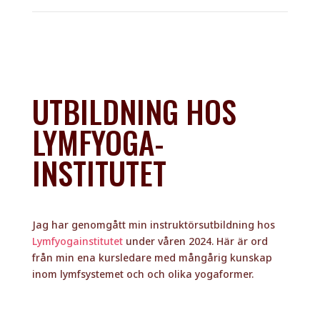
INSTITUTET
Jag har genomgått min instruktörsutbildning hos
Lymfyogainstitutet
under våren 2024. Här är ord
från min ena kursledare med mångårig kunskap
inom lymfsystemet och och olika yogaformer.
Vi hade en tävling på Lymfyoga Institutet och
lottade Jenny Borg som vinnare till att få gå vår
utbildning till Lymf- och Fasciayoga Instruktör. Med
det stora hjärtat och den enorma glöd som Jenny
tagit till sig denna utbildning och utmaning kan vi
bara konstatera: ”Everything happens for a reason”
och vi fick en deltagare som lade själ och hjärta i