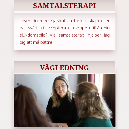
SAMTALSTERAPI
Lever du med självkritska tankar, skam eller
har svårt att acceptera din kropp utifrån din
sjukdomsbild? Via samtalsterapi hjälper jag
dig att må bättre.
VÄGLEDNING