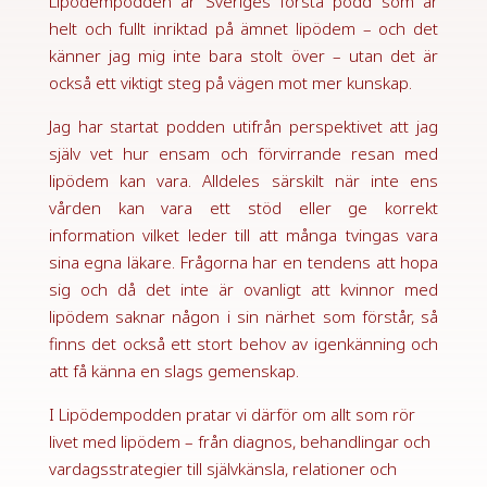
Lipödempodden är Sveriges första podd som är
helt och fullt inriktad på ämnet lipödem – och det
känner jag mig inte bara stolt över – utan det är
också ett viktigt steg på vägen mot mer kunskap.
Jag har startat podden utifrån perspektivet att jag
själv vet hur ensam och förvirrande resan med
lipödem kan vara. Alldeles särskilt när inte ens
vården kan vara ett stöd eller ge korrekt
information vilket leder till att många tvingas vara
sina egna läkare. Frågorna har en tendens att hopa
sig och då det inte är ovanligt att kvinnor med
lipödem saknar någon i sin närhet som förstår, så
finns det också ett stort behov av igenkänning och
att få känna en slags gemenskap.
I Lipödempodden pratar vi därför om allt som rör
livet med lipödem – från diagnos, behandlingar och
vardagsstrategier till självkänsla, relationer och