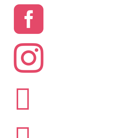



