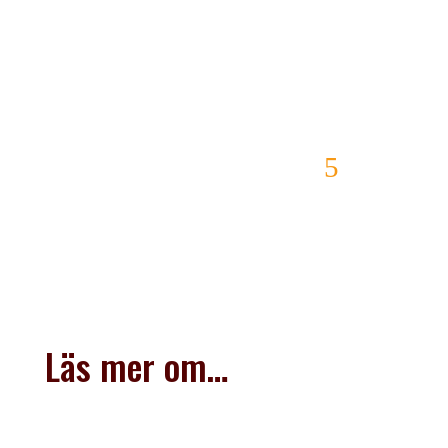
diagnos?
I stödgruppen på facebook finns medlemmar från
hela Sverige som kan hjälpa dig att hitta rätt.
GÅ MED I STÖDGRUPPEN
Läs mer om…