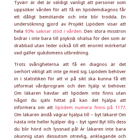
Tyvärr är det är väldigt vanligt att personer som
uppsöker vården för att få en lipödemdiagnos får
ett dåligt bemötande och inte blir trodda. En
undersökning gjord av Projekt Lipödem visar att
hela
93% saknar stöd i vården.
Den stora misstron
bidrar i inte bara till psykisk ohälsa för den som är
drabbad utan leder också till ett enormt mörkertal
vad gäller sjukdomens utbredning.
Trots svårigheterna att få en diagnos är det
oerhört viktigt att inte ge med sig. Lipödem behöver
in i statistiken för att vi på sikt ska kunna få ett
utformat vårdprogram och den hjälp vi behöver.
Om läkaren hävdar att lipödem inte finns utan
något du själv hittat på kan det hjälpa att
informera om att
lipödem numera finns på 1177
.
Om läkaren ändå vägrar hjälpa till – byt läkare! Om
nästa inte heller hjälper dig – byt igen! Byt tills dess
du blir hörd och lyssnad på! Är läkaren inte bara
okunnig utan dessutom otrevlig, anklagande och