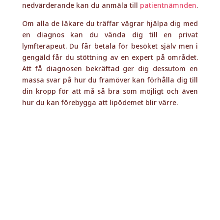
nedvärderande kan du anmäla till
patientnämnden
.
Om alla de läkare du träffar vägrar hjälpa dig med
en diagnos kan du vända dig till en privat
lymfterapeut. Du får betala för besöket själv men i
gengäld får du stöttning av en expert på området.
Att få diagnosen bekräftad ger dig dessutom en
massa svar på hur du framöver kan förhålla dig till
din kropp för att må så bra som möjligt och även
hur du kan förebygga att lipödemet blir värre.
Vet du inte var du ska
vända dig för