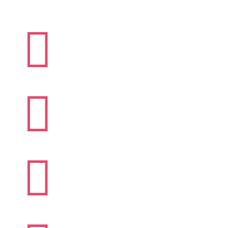


