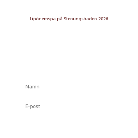
Lipödemspa på Stenungsbaden 2026
Lämna din e-postadress för att få
ett mail
varje gång ett nytt evenemang,
föreläsningar m.m är på gång.
Jag godkänner att Leva med Lipödem
sparar mina uppgifter och skickar
nyhetsbrev till mig.