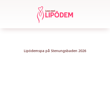
Lipödemspa på Stenungsbaden 2026
Intresseanmälan!
Lämna dina uppgifter nedan för att få förtur
till att
boka din plats på lipödem-spa på
Stenungsbaden 14-15 mars.