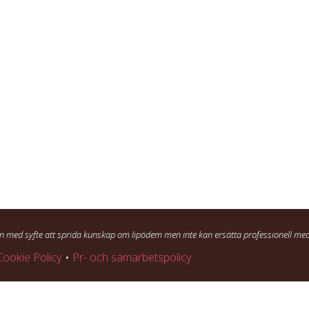
n med syfte att sprida kunskap om lipödem men inte kan ersätta professionell med
Cookie Policy
•
Pr- och samarbetspolicy