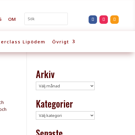
G
OM
erclass Lipödem
Övrigt
Arkiv
Arkiv
Kategorier
ch
 och
Kategorier
Senaste