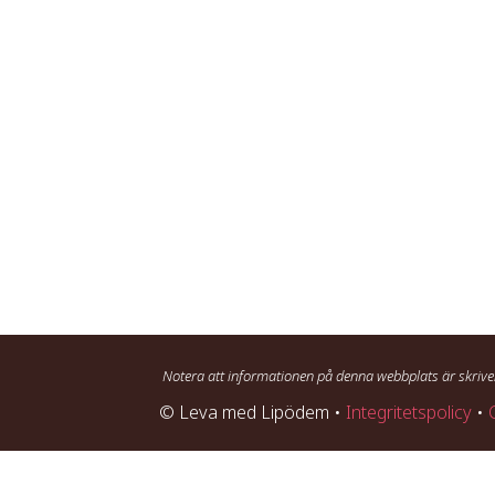
Notera att informationen på denna webbplats är skrive
© Leva med Lipödem •
Integritetspolicy
•