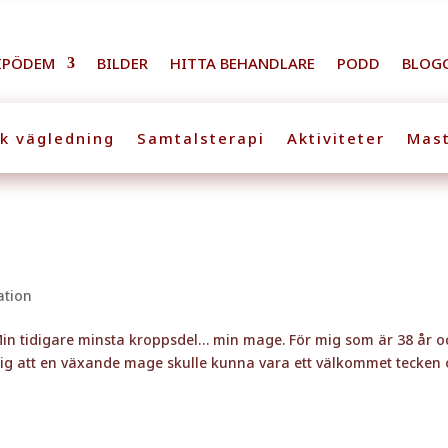
IPÖDEM
BILDER
HITTA BEHANDLARE
PODD
BLOG
sk vägledning
Samtalsterapi
Aktiviteter
Mast
ation
 Min tidigare minsta kroppsdel… min mage. För mig som är 38 år o
ig att en växande mage skulle kunna vara ett välkommet tecken