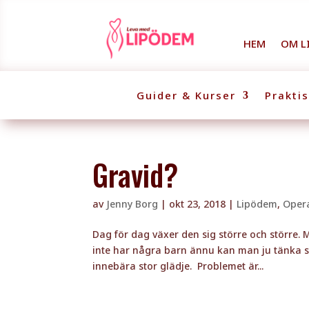
HEM
OM L
Guider & Kurser
Prakti
Gravid?
av
Jenny Borg
|
okt 23, 2018
|
Lipödem
,
Oper
Dag för dag växer den sig större och större.
inte har några barn ännu kan man ju tänka s
innebära stor glädje. Problemet är...