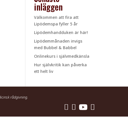
inläggen
Välkommen att fira att
Lipödemspa fyller 5 år
Lipödemhandduken är här!
Lipödemmånaden invigs
med Bubbel & Babbel
Onlinekurs i självmedkänsla
Hur självkritik kan påverka
ett helt liv
icinsk rådgivning.



