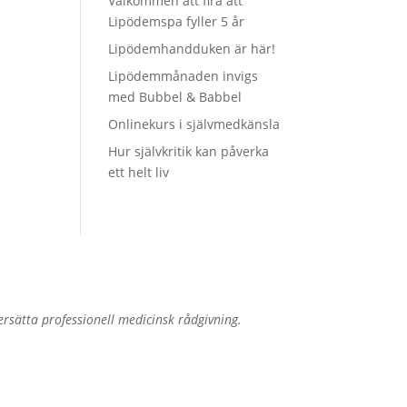
Välkommen att fira att
Lipödemspa fyller 5 år
Lipödemhandduken är här!
Lipödemmånaden invigs
med Bubbel & Babbel
Onlinekurs i självmedkänsla
Hur självkritik kan påverka
ett helt liv
sätta professionell medicinsk rådgivning.