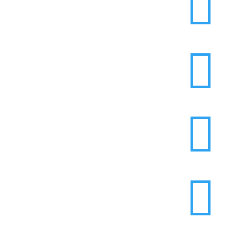



