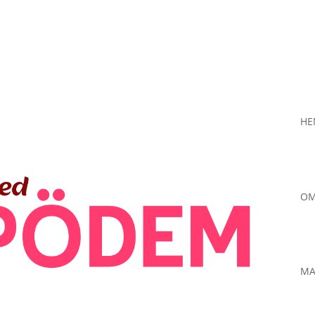
H
OM
MA