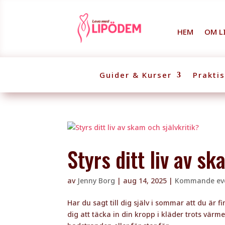
HEM
OM L
Guider & Kurser
Prakti
Styrs ditt liv av sk
av
Jenny Borg
|
aug 14, 2025
|
Kommande e
Har du sagt till dig själv i sommar att du är fi
dig att täcka in din kropp i kläder trots värmen