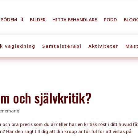
IPÖDEM
BILDER
HITTA BEHANDLARE
PODD
BLOG
sk vägledning
Samtalsterapi
Aktiviteter
Mast
am och självkritik?
venemang
n och bra precis som du är? Eller har en kritisk röst i ditt huvud få
? Har den sagt till dig att din kropp är för ful för att vistas på