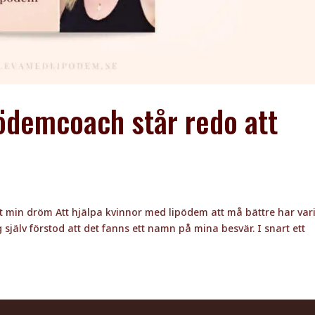
pödemcoach står redo att
mot min dröm Att hjälpa kvinnor med lipödem att må bättre har vari
jälv förstod att det fanns ett namn på mina besvär. I snart ett