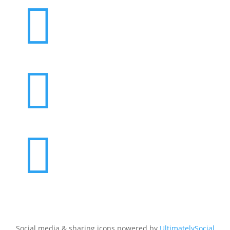



Social media & sharing icons powered by
UltimatelySocial