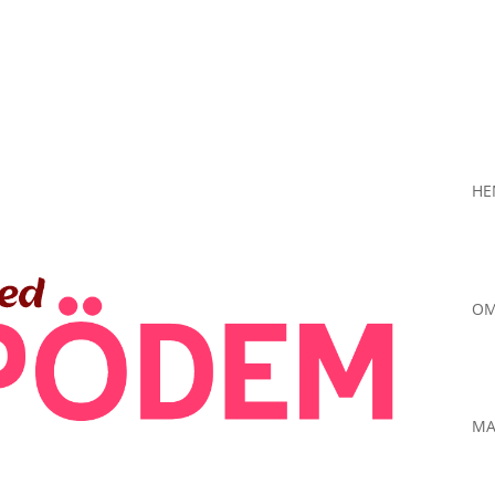
H
OM
MA