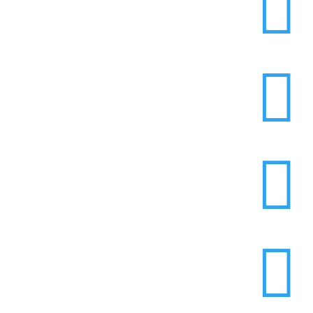



