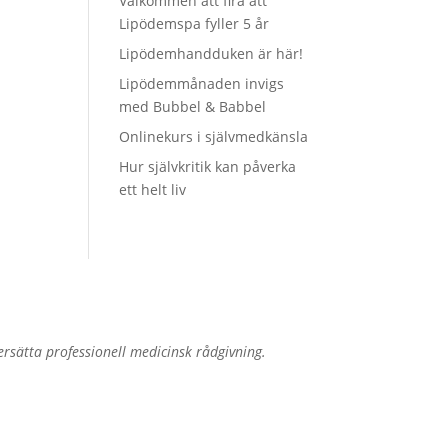
Välkommen att fira att
Lipödemspa fyller 5 år
Lipödemhandduken är här!
Lipödemmånaden invigs
med Bubbel & Babbel
Onlinekurs i självmedkänsla
Hur självkritik kan påverka
ett helt liv
sätta professionell medicinsk rådgivning.