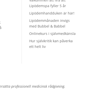
Välkommen att fira att
Lipödemspa fyller 5 år
Lipödemhandduken är här!
Lipödemmånaden invigs
g
med Bubbel & Babbel
å
Onlinekurs i självmedkänsla
Hur självkritik kan påverka
ett helt liv
sätta professionell medicinsk rådgivning.