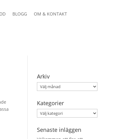
DD
BLOGG
OM & KONTAKT
Arkiv
Arkiv
hade
Kategorier
passa
Kategorier
Senaste inläggen