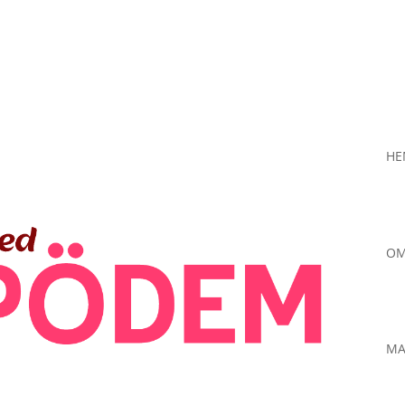
H
OM
MA