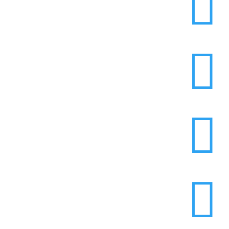



