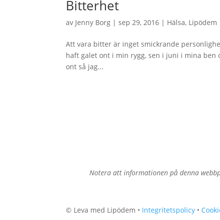
Bitterhet
av
Jenny Borg
|
sep 29, 2016
|
Hälsa
,
Lipödem
Att vara bitter är inget smickrande personlighe
haft galet ont i min rygg, sen i juni i mina be
ont så jag...
Notera att informationen på denna webbpl
© Leva med Lipödem •
Integritetspolicy
•
Cooki