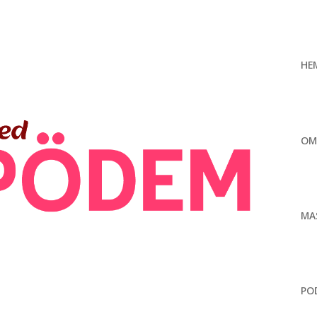
HE
OM
MA
PO