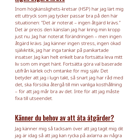
Inom högkänslighets-kretsar (HSP) har jag lärt mig
ett uttryck som jag tycker passar bra på den här
situationen: ”Det är noterat – ingen åtgärd krävs.”
Det är precis den känslan jag har kring min kropp
just nu. Jag har noterat förändringen – men ingen
åtgärd krävs. Jag känner ingen stress, ingen ökad
självkritik, jag har inga tankar på panikartade
insatser. Jag kan helt enkelt bara fortsätta leva mitt
liv som om inget hänt. Fortsätta göra val baserade
utifrån kärlek och omtanke för mig själv. Det
betyder att jag i lugn takt, så snart jag har råd med
det, ska försöka återgå till min vanliga kosthållning
– för att jag mår bra av det. Inte för att jag måste
fixa till utseendet.
Känner du behov av att åta åtgärder?
Jag känner mig så tacksam över att jag tagit mig dit
jag är idag så att jag kan rycka på axlarna av några