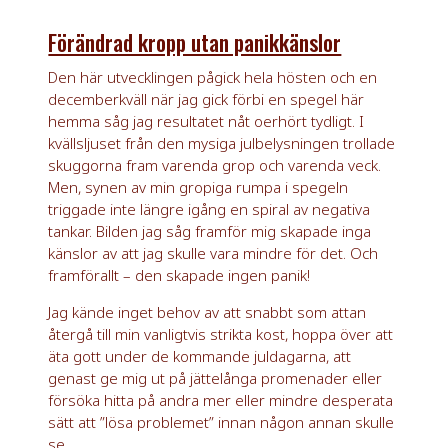
Förändrad kropp utan panikkänslor
Den här utvecklingen pågick hela hösten och en
decemberkväll när jag gick förbi en spegel här
hemma såg jag resultatet nåt oerhört tydligt. I
kvällsljuset från den mysiga julbelysningen trollade
skuggorna fram varenda grop och varenda veck.
Men, synen av min gropiga rumpa i spegeln
triggade inte längre igång en spiral av negativa
tankar. Bilden jag såg framför mig skapade inga
känslor av att jag skulle vara mindre för det. Och
framförallt – den skapade ingen panik!
Jag kände inget behov av att snabbt som attan
återgå till min vanligtvis strikta kost, hoppa över att
äta gott under de kommande juldagarna, att
genast ge mig ut på jättelånga promenader eller
försöka hitta på andra mer eller mindre desperata
sätt att ”lösa problemet” innan någon annan skulle
se.