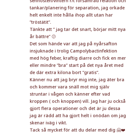
senhösten/vintern r/t försämrad relation och
tankar/planering för separation, jag orkade
helt enkelt inte hålla ihop allt utan har
”tröstätit”.
Tänkte att ” jag tar det snart, börjar mitt nya
år bättre” 🫤
Det som hände var att jag på nyårsafton
insjuknade i trolig Campolybactinfektion
med hög feber, kraftig diarre och fick en mer
eller mindre ”bra” start på det nya året med
de där extra kilona bort ”gratis”.
Känner nu att jag bryr mig inte, jag äter bra
och kommer vara snäll mot mig själv
struntar i vågen och känner efter vad
kroppen ( och knoppen) vill. Jag har ju också
gjort flera operationer och det är ju dessa
jag är rädd att ha gjort helt i onödan om jag
skenar iväg i vikt.
Tack så mycket för att du delar med dig 🤗❤️