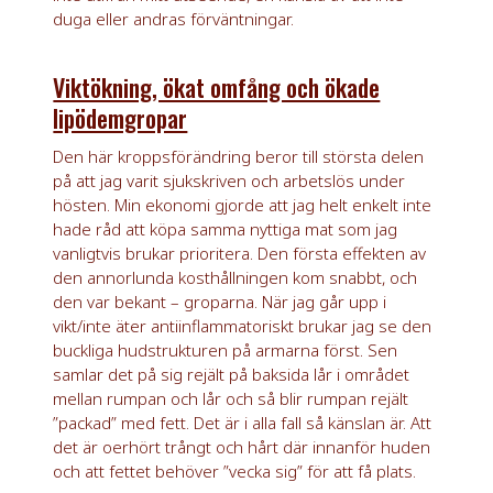
duga eller andras förväntningar.
Viktökning, ökat omfång och ökade
lipödemgropar
Den här kroppsförändring beror till största delen
på att jag varit sjukskriven och arbetslös under
hösten. Min ekonomi gjorde att jag helt enkelt inte
hade råd att köpa samma nyttiga mat som jag
vanligtvis brukar prioritera. Den första effekten av
den annorlunda kosthållningen kom snabbt, och
den var bekant – groparna. När jag går upp i
vikt/inte äter antiinflammatoriskt brukar jag se den
buckliga hudstrukturen på armarna först. Sen
samlar det på sig rejält på baksida lår i området
mellan rumpan och lår och så blir rumpan rejält
”packad” med fett. Det är i alla fall så känslan är. Att
det är oerhört trångt och hårt där innanför huden
och att fettet behöver ”vecka sig” för att få plats.