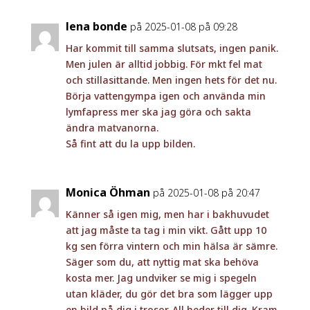
lena bonde
på 2025-01-08 på 09:28
Har kommit till samma slutsats, ingen panik.
Men julen är alltid jobbig. För mkt fel mat
och stillasittande. Men ingen hets för det nu.
Börja vattengympa igen och använda min
lymfapress mer ska jag göra och sakta
ändra matvanorna.
Så fint att du la upp bilden.
Monica Öhman
på 2025-01-08 på 20:47
Känner så igen mig, men har i bakhuvudet
att jag måste ta tag i min vikt. Gått upp 10
kg sen förra vintern och min hälsa är sämre.
Säger som du, att nyttig mat ska behöva
kosta mer. Jag undviker se mig i spegeln
utan kläder, du gör det bra som lägger upp
en bild på dig i trosor. All heder till dig. Kram