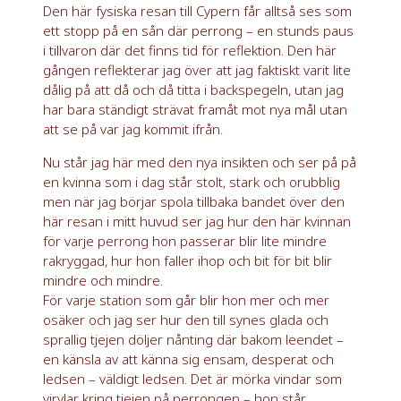
Den här fysiska resan till Cypern får alltså ses som
ett stopp på en sån där perrong – en stunds paus
i tillvaron där det finns tid för reflektion. Den här
gången reflekterar jag över att jag faktiskt varit lite
dålig på att då och då titta i backspegeln, utan jag
har bara ständigt strävat framåt mot nya mål utan
att se på var jag kommit ifrån.
Nu står jag här med den nya insikten och ser på på
en kvinna som i dag står stolt, stark och orubblig
men när jag börjar spola tillbaka bandet över den
här resan i mitt huvud ser jag hur den här kvinnan
för varje perrong hon passerar blir lite mindre
rakryggad, hur hon faller ihop och bit för bit blir
mindre och mindre.
För varje station som går blir hon mer och mer
osäker och jag ser hur den till synes glada och
sprallig tjejen döljer nånting där bakom leendet –
en känsla av att känna sig ensam, desperat och
ledsen – väldigt ledsen. Det är mörka vindar som
virvlar kring tjejen på perrongen – hon står