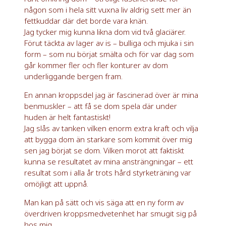
någon som i hela sitt vuxna liv aldrig sett mer än
fettkuddar där det borde vara knän.
Jag tycker mig kunna likna dom vid två glaciärer.
Förut täckta av lager av is – bulliga och mjuka i sin
form – som nu börjat smälta och för var dag som
går kommer fler och fler konturer av dom
underliggande bergen fram.
En annan kroppsdel jag är fascinerad över är mina
benmuskler – att få se dom spela där under
huden är helt fantastiskt!
Jag slås av tanken vilken enorm extra kraft och vilja
att bygga dom än starkare som kommit över mig
sen jag börjat se dom. Vilken morot att faktiskt
kunna se resultatet av mina ansträngningar – ett
resultat som i alla år trots hård styrketräning var
omöjligt att uppnå.
Man kan på sätt och vis säga att en ny form av
överdriven kroppsmedvetenhet har smugit sig på
hos mig.