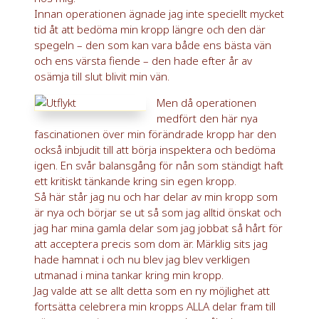
Innan operationen ägnade jag inte speciellt mycket
tid åt att bedöma min kropp längre och den där
spegeln – den som kan vara både ens bästa vän
och ens värsta fiende – den hade efter år av
osämja till slut blivit min vän.
Men då operationen
medfört den här nya
fascinationen över min förändrade kropp har den
också inbjudit till att börja inspektera och bedöma
igen. En svår balansgång för nån som ständigt haft
ett kritiskt tänkande kring sin egen kropp.
Så här står jag nu och har delar av min kropp som
är nya och börjar se ut så som jag alltid önskat och
jag har mina gamla delar som jag jobbat så hårt för
att acceptera precis som dom är. Märklig sits jag
hade hamnat i och nu blev jag blev verkligen
utmanad i mina tankar kring min kropp.
Jag valde att se allt detta som en ny möjlighet att
fortsätta celebrera min kropps ALLA delar fram till