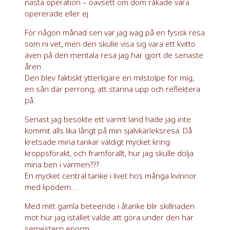
nästa operation – oavsett om dom råkade vara
opererade eller ej.
För någon månad sen var jag iväg på en fysisk resa
som ni vet, men den skulle visa sig vara ett kvitto
även på den mentala resa jag har gjort de senaste
åren.
Den blev faktiskt ytterligare en milstolpe för mig,
en sån där perrong, att stanna upp och reflektera
på.
Senast jag besökte ett varmt land hade jag inte
kommit alls lika långt på min självkärleksresa. Då
kretsade mina tankar väldigt mycket kring
kroppsförakt, och framförallt, hur jag skulle dölja
mina ben i värmen???
En mycket central tanke i livet hos många kvinnor
med lipödem…
Med mitt gamla beteende i åtanke blir skillnaden
mot hur jag istället valde att göra under den här
semestern enorm.