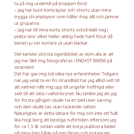
ta på mig undertill på kroppen först.
– Jag har burit korta kjolar och shorts utan mina
trygga strumpbyxor som håller ihop allt och jämnar
ut groparna.
– Jag har till mina korta shorts också klätt mig i
platta skor vilket heller aldrig hade hänt förut då
benen ju ser kortare ut utan klackar.
Det kanske största ögonblicket av dom alla är att
jag har låtit mig fotograferas i ENDAST BIKINI på
stranden!
Det här gav mig två olika nya erfarenheter. Tidigare
när jag velat ta en fin strandbild har jag alltid sett till
att vattnet nått mig upp till ungefär höfthöjd eller
sett till att sitta i vattenbrynet. Nu tänkte jag att jag
för första gången skulle ha en bild utan sarong
och den skulle tas utan täckande vatten.
Naturligtvis är detta lättare för mig och inte ett fullt
lika högt berg att bestiga nuförtiden eftersom jag
för ca 1,5 år sedan valde att börja publicera bilder
på mina ben både på min blogg och instagram.