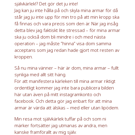
självkärlek!? Det gör det ju inte!
Jag kan ju inte hålla på och skyla mina armar för då
står jag ju inte upp för min tro på att min kropp ska
få finnas och vara precis som den är. När jag insåg
detta blev jag faktiskt lite stressad – för mina armar
ska ju också dom bli mindre i och med nästa
operation – jag måste ”hinna” visa dom samma
acceptans som jag redan hade gjort mot resten av
kroppen.
Så nu mina vänner – här är dom, mina armar – fullt
synliga med allt sitt häng.
För att manifestera kärleken till mina armar riktigt
ordentligt kommer jag inte bara publicera bilden
här utan även på mitt instagramkonto och
facebook. Och detta gör jag enbart för att mina
armar är värda att älskas – med eller utan lipödem.
Min resa mot självkärlek tuffar på och som ni
märker fortsätter jag utmanas av andra, men
kanske framförallt av mig själv.