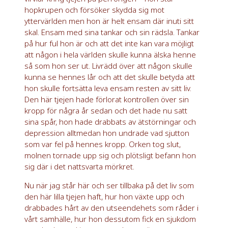
hopkrupen och försöker skydda sig mot
yttervärlden men hon är helt ensam där inuti sitt
skal. Ensam med sina tankar och sin rädsla. Tankar
på hur ful hon är och att det inte kan vara möjligt
att någon i hela världen skulle kunna älska henne
så som hon ser ut. Livrädd över att någon skulle
kunna se hennes lår och att det skulle betyda att
hon skulle fortsätta leva ensam resten av sitt liv.
Den här tjejen hade förlorat kontrollen över sin
kropp för några år sedan och det hade nu satt
sina spår, hon hade drabbats av ätstörningar och
depression alltmedan hon undrade vad sjutton
som var fel på hennes kropp. Orken tog slut,
molnen tornade upp sig och plötsligt befann hon
sig där i det nattsvarta mörkret.
Nu när jag står här och ser tillbaka på det liv som
den här lilla tjejen haft, hur hon växte upp och
drabbades hårt av den utseendehets som råder i
vårt samhälle, hur hon dessutom fick en sjukdom