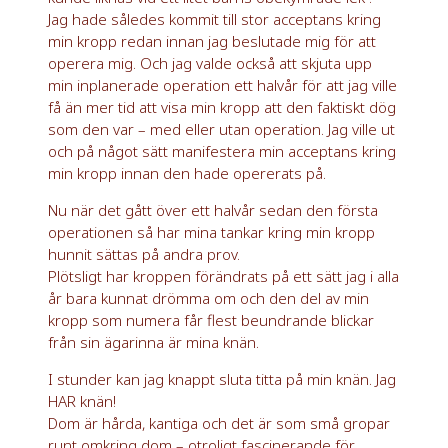
Jag hade således kommit till stor acceptans kring
min kropp redan innan jag beslutade mig för att
operera mig. Och jag valde också att skjuta upp
min inplanerade operation ett halvår för att jag ville
få än mer tid att visa min kropp att den faktiskt dög
som den var – med eller utan operation. Jag ville ut
och på något sätt manifestera min acceptans kring
min kropp innan den hade opererats på.
Nu när det gått över ett halvår sedan den första
operationen så har mina tankar kring min kropp
hunnit sättas på andra prov.
Plötsligt har kroppen förändrats på ett sätt jag i alla
år bara kunnat drömma om och den del av min
kropp som numera får flest beundrande blickar
från sin ägarinna är mina knän.
I stunder kan jag knappt sluta titta på min knän. Jag
HAR knän!
Dom är hårda, kantiga och det är som små gropar
runt omkring dom – otroligt fascinerande för