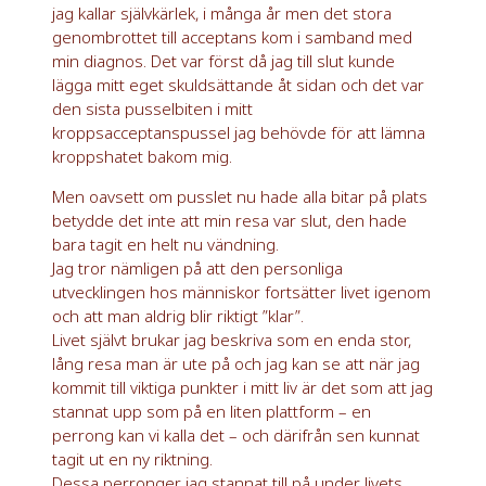
jag kallar självkärlek, i många år men det stora
genombrottet till acceptans kom i samband med
min diagnos. Det var först då jag till slut kunde
lägga mitt eget skuldsättande åt sidan och det var
den sista pusselbiten i mitt
kroppsacceptanspussel jag behövde för att lämna
kroppshatet bakom mig.
Men oavsett om pusslet nu hade alla bitar på plats
betydde det inte att min resa var slut, den hade
bara tagit en helt nu vändning.
Jag tror nämligen på att den personliga
utvecklingen hos människor fortsätter livet igenom
och att man aldrig blir riktigt ”klar”.
Livet självt brukar jag beskriva som en enda stor,
lång resa man är ute på och jag kan se att när jag
kommit till viktiga punkter i mitt liv är det som att jag
stannat upp som på en liten plattform – en
perrong kan vi kalla det – och därifrån sen kunnat
tagit ut en ny riktning.
Dessa perronger jag stannat till på under livets