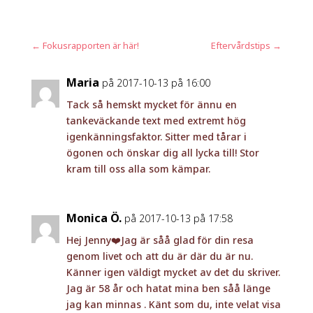
←
Fokusrapporten är här!
Eftervårdstips
→
Maria
på 2017-10-13 på 16:00
Tack så hemskt mycket för ännu en
tankeväckande text med extremt hög
igenkänningsfaktor. Sitter med tårar i
ögonen och önskar dig all lycka till! Stor
kram till oss alla som kämpar.
Monica Ö.
på 2017-10-13 på 17:58
Hej Jenny❤️Jag är såå glad för din resa
genom livet och att du är där du är nu.
Känner igen väldigt mycket av det du skriver.
Jag är 58 år och hatat mina ben såå länge
jag kan minnas . Känt som du, inte velat visa