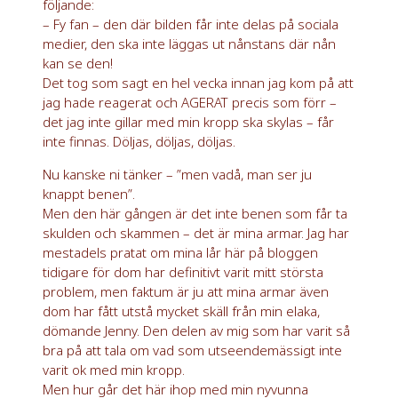
följande:
– Fy fan – den där bilden får inte delas på sociala
medier, den ska inte läggas ut nånstans där nån
kan se den!
Det tog som sagt en hel vecka innan jag kom på att
jag hade reagerat och AGERAT precis som förr –
det jag inte gillar med min kropp ska skylas – får
inte finnas. Döljas, döljas, döljas.
Nu kanske ni tänker – ”men vadå, man ser ju
knappt benen”.
Men den här gången är det inte benen som får ta
skulden och skammen – det är mina armar. Jag har
mestadels pratat om mina lår här på bloggen
tidigare för dom har definitivt varit mitt största
problem, men faktum är ju att mina armar även
dom har fått utstå mycket skäll från min elaka,
dömande Jenny. Den delen av mig som har varit så
bra på att tala om vad som utseendemässigt inte
varit ok med min kropp.
Men hur går det här ihop med min nyvunna