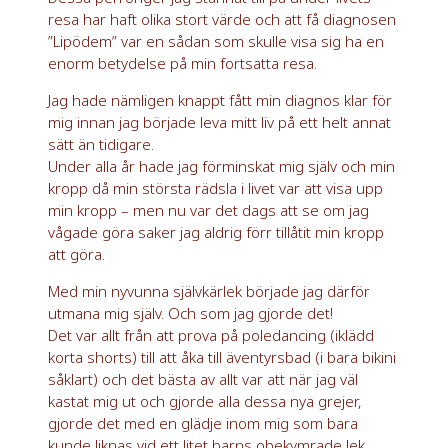
resa har haft olika stort värde och att få diagnosen
”Lipödem” var en sådan som skulle visa sig ha en
enorm betydelse på min fortsatta resa.
Jag hade nämligen knappt fått min diagnos klar för
mig innan jag började leva mitt liv på ett helt annat
sätt än tidigare.
Under alla år hade jag förminskat mig själv och min
kropp då min största rädsla i livet var att visa upp
min kropp – men nu var det dags att se om jag
vågade göra saker jag aldrig förr tillåtit min kropp
att göra.
Med min nyvunna självkärlek började jag därför
utmana mig själv. Och som jag gjorde det!
Det var allt från att prova på poledancing (iklädd
korta shorts) till att åka till äventyrsbad (i bara bikini
såklart) och det bästa av allt var att när jag väl
kastat mig ut och gjorde alla dessa nya grejer,
gjorde det med en glädje inom mig som bara
kunde liknas vid ett litet barns obekymrade lek .