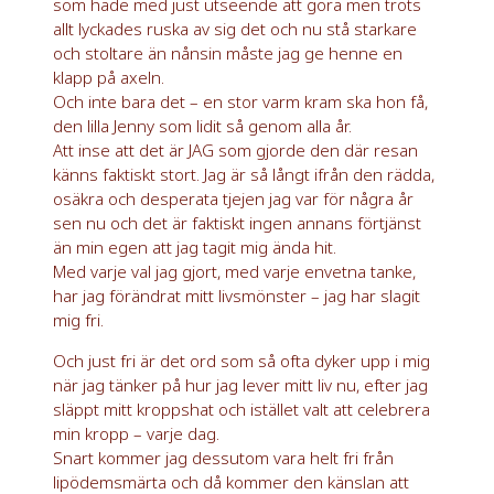
som hade med just utseende att göra men trots
allt lyckades ruska av sig det och nu stå starkare
och stoltare än nånsin måste jag ge henne en
klapp på axeln.
Och inte bara det – en stor varm kram ska hon få,
den lilla Jenny som lidit så genom alla år.
Att inse att det är JAG som gjorde den där resan
känns faktiskt stort. Jag är så långt ifrån den rädda,
osäkra och desperata tjejen jag var för några år
sen nu och det är faktiskt ingen annans förtjänst
än min egen att jag tagit mig ända hit.
Med varje val jag gjort, med varje envetna tanke,
har jag förändrat mitt livsmönster – jag har slagit
mig fri.
Och just fri är det ord som så ofta dyker upp i mig
när jag tänker på hur jag lever mitt liv nu, efter jag
släppt mitt kroppshat och istället valt att celebrera
min kropp – varje dag.
Snart kommer jag dessutom vara helt fri från
lipödemsmärta och då kommer den känslan att