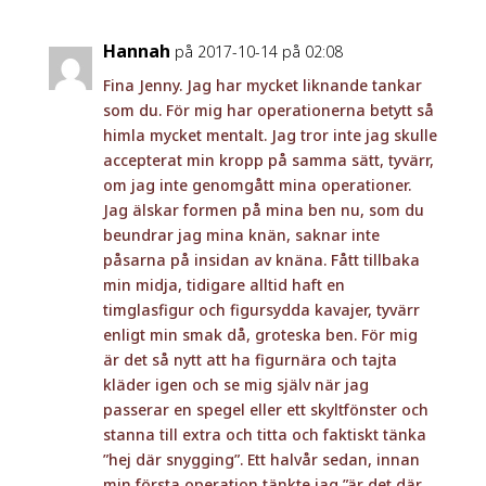
Hannah
på 2017-10-14 på 02:08
Fina Jenny. Jag har mycket liknande tankar
som du. För mig har operationerna betytt så
himla mycket mentalt. Jag tror inte jag skulle
accepterat min kropp på samma sätt, tyvärr,
om jag inte genomgått mina operationer.
Jag älskar formen på mina ben nu, som du
beundrar jag mina knän, saknar inte
påsarna på insidan av knäna. Fått tillbaka
min midja, tidigare alltid haft en
timglasfigur och figursydda kavajer, tyvärr
enligt min smak då, groteska ben. För mig
är det så nytt att ha figurnära och tajta
kläder igen och se mig själv när jag
passerar en spegel eller ett skyltfönster och
stanna till extra och titta och faktiskt tänka
”hej där snygging”. Ett halvår sedan, innan
min första operation tänkte jag ”är det där