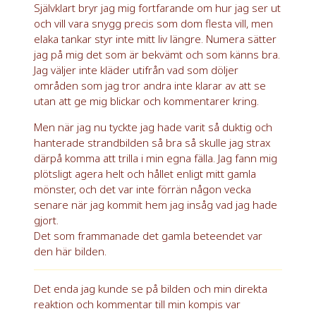
Självklart bryr jag mig fortfarande om hur jag ser ut
och vill vara snygg precis som dom flesta vill, men
elaka tankar styr inte mitt liv längre. Numera sätter
jag på mig det som är bekvämt och som känns bra.
Jag väljer inte kläder utifrån vad som döljer
områden som jag tror andra inte klarar av att se
utan att ge mig blickar och kommentarer kring.
Men när jag nu tyckte jag hade varit så duktig och
hanterade strandbilden så bra så skulle jag strax
därpå komma att trilla i min egna fälla. Jag fann mig
plötsligt agera helt och hållet enligt mitt gamla
mönster, och det var inte förrän någon vecka
senare när jag kommit hem jag insåg vad jag hade
gjort.
Det som frammanade det gamla beteendet var
den här bilden.
Det enda jag kunde se på bilden och min direkta
reaktion och kommentar till min kompis var