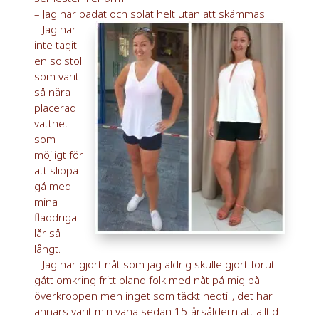
– Jag har badat och solat helt utan att skämmas.
– Jag har
inte tagit
en solstol
som varit
så nära
placerad
vattnet
som
möjligt för
att slippa
gå med
mina
fladdriga
lår så
långt.
– Jag har gjort nåt som jag aldrig skulle gjort förut –
gått omkring fritt bland folk med nåt på mig på
överkroppen men inget som täckt nedtill, det har
annars varit min vana sedan 15-årsåldern att alltid