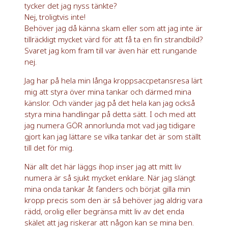
tycker det jag nyss tänkte?
Nej, troligtvis inte!
Behöver jag då känna skam eller som att jag inte är
tillräckligt mycket värd för att få ta en fin strandbild?
Svaret jag kom fram till var även här ett rungande
nej.
Jag har på hela min långa kroppsaccpetansresa lärt
mig att styra över mina tankar och därmed mina
känslor. Och vänder jag på det hela kan jag också
styra mina handlingar på detta sätt. I och med att
jag numera GÖR annorlunda mot vad jag tidigare
gjort kan jag lättare se vilka tankar det är som ställt
till det för mig.
När allt det här läggs ihop inser jag att mitt liv
numera är så sjukt mycket enklare. När jag slängt
mina onda tankar åt fanders och börjat gilla min
kropp precis som den är så behöver jag aldrig vara
rädd, orolig eller begränsa mitt liv av det enda
skälet att jag riskerar att någon kan se mina ben.