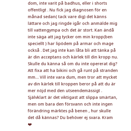
dom, inte varit på badhus, eller i shorts
offentligt . Nu fick jag diagnosen för en
månad sedan( tack vare dig) det känns
lättare och jag ringde igår och anmälde mig
till vattengympa och det är stort. Kan ändå
inte säga att jag tycker om min kropp(ben
speciellt ) har lipödem på armar och mage
också . Det jag inte kan låta bli att tänka på
är din acceptans och kärlek till din kropp nu.
Skulle du känna så om du inte opererat dig?
Att fixa att ha bikini och gå runt på stranden
mm… Vill inte vara dum, men tror att mycket
av din kärlek till kroppen beror på att du är
mer nöjd med den utseendemässigt .
Självklart är det viktigast att slippa smärtan,
men om bara den försvann och inte ingen
förändring märktes på benen , hur skulle
det då kännas? Du behöver ej svara. Kram
❤️