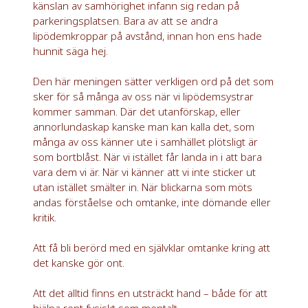
känslan av samhörighet infann sig redan på
parkeringsplatsen. Bara av att se andra
lipödemkroppar på avstånd, innan hon ens hade
hunnit säga hej.
Den här meningen sätter verkligen ord på det som
sker för så många av oss när vi lipödemsystrar
kommer samman. Där det utanförskap, eller
annorlundaskap kanske man kan kalla det, som
många av oss känner ute i samhället plötsligt är
som bortblåst. När vi istället får landa in i att bara
vara dem vi är. När vi känner att vi inte sticker ut
utan istället smälter in. När blickarna som möts
andas förståelse och omtanke, inte dömande eller
kritik.
Att få bli berörd med en självklar omtanke kring att
det kanske gör ont.
Att det alltid finns en utsträckt hand – både för att
hjälpa rent fysiskt som mentalt.