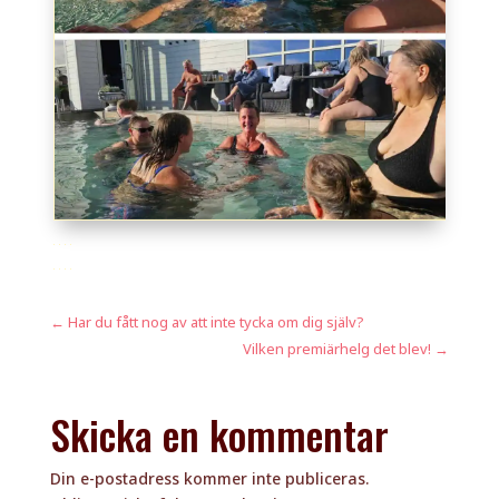
←
Har du fått nog av att inte tycka om dig själv?
Vilken premiärhelg det blev!
→
Skicka en kommentar
Din e-postadress kommer inte publiceras.