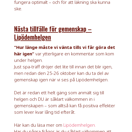
fungera optimalt – och för att läkning ska kunna
ske.
Nästa tillfälle för gemenskap –
Lipödemhelgen
”Hur länge måste vi vänta tills vi får göra det
här igen”
var ytterligare en kommentar som kom
under helgen.
Just spa-träff dröjer det lite till innan det blir igen,
men redan den 25-26 oktober kan du ta del av
gemenskap igen när vi ses på Lipödemhelgen.
Det är redan ett helt gäng som anmält sig till
helgen och DU är såklart välkommen in i
gemenskapen – som alltså kan få positiva effekter
som lever kvar lång tid efteråt.
Här kan du läsa mer om
Lipödemhelgen.
Har du några frågor är du såklart välkommen att