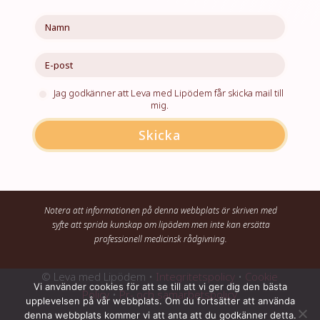
Jag godkänner att Leva med Lipödem får skicka mail till
mig.
Skicka
Notera att informationen på denna webbplats är skriven med
syfte att sprida kunskap om lipödem men inte kan ersätta
professionell medicinsk rådgivning.
© Leva med Lipödem •
Integritetspolicy
•
Cookie
Vi använder cookies för att se till att vi ger dig den bästa
Policy
•
Pr- och samarbetspolicy
upplevelsen på vår webbplats. Om du fortsätter att använda
denna webbplats kommer vi att anta att du godkänner detta.