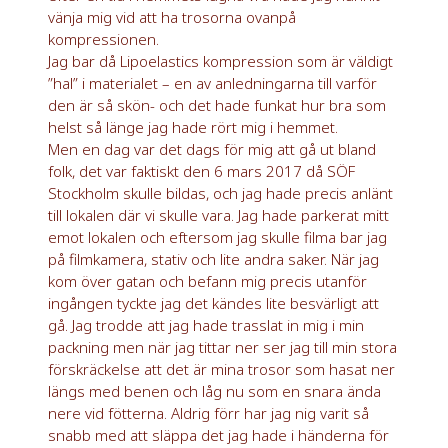
vänja mig vid att ha trosorna ovanpå
kompressionen.
Jag bar då Lipoelastics kompression som är väldigt
”hal” i materialet – en av anledningarna till varför
den är så skön- och det hade funkat hur bra som
helst så länge jag hade rört mig i hemmet.
Men en dag var det dags för mig att gå ut bland
folk, det var faktiskt den 6 mars 2017 då SÖF
Stockholm skulle bildas, och jag hade precis anlänt
till lokalen där vi skulle vara. Jag hade parkerat mitt
emot lokalen och eftersom jag skulle filma bar jag
på filmkamera, stativ och lite andra saker. När jag
kom över gatan och befann mig precis utanför
ingången tyckte jag det kändes lite besvärligt att
gå. Jag trodde att jag hade trasslat in mig i min
packning men när jag tittar ner ser jag till min stora
förskräckelse att det är mina trosor som hasat ner
längs med benen och låg nu som en snara ända
nere vid fötterna. Aldrig förr har jag nig varit så
snabb med att släppa det jag hade i händerna för