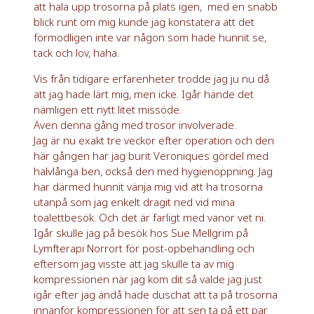
att hala upp trosorna på plats igen, med en snabb
blick runt om mig kunde jag konstatera att det
förmodligen inte var någon som hade hunnit se,
tack och lov, haha.
Vis från tidigare erfarenheter trodde jag ju nu då
att jag hade lärt mig, men icke. Igår hände det
nämligen ett nytt litet missöde.
Även denna gång med trosor involverade.
Jag är nu exakt tre veckor efter operation och den
här gången har jag burit Veroniques gördel med
halvlånga ben, också den med hygienöppning. Jag
har därmed hunnit vänja mig vid att ha trosorna
utanpå som jag enkelt dragit ned vid mina
toalettbesök. Och det är farligt med vanor vet ni.
Igår skulle jag på besök hos Sue Mellgrim på
Lymfterapi Norrort för post-opbehandling och
eftersom jag visste att jag skulle ta av mig
kompressionen när jag kom dit så valde jag just
igår efter jag ändå hade duschat att ta på trosorna
innanför kompressionen för att sen ta på ett par