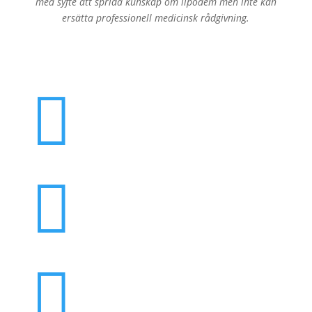
med syfte att sprida kunskap om lipödem men inte kan
ersätta professionell medicinsk rådgivning.


