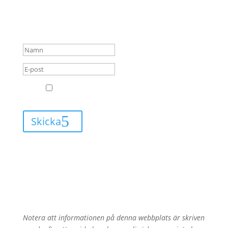
blogginlägg och kommer
alltid få mail när jag har
något nytt att berätta för dig.
GDPR
Jag godkänner att Leva med Lipödem får
skicka mail till mig.
Skicka
Notera att informationen på denna webbplats är skriven