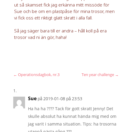
ut så skamset fick jag erkänna mitt missöde för
Sue och be om en plastpåse för mina trosor, men
vi fick oss ett riktigt glatt skratt i alla fall.
Så jag säger bara till er andra – håll koll på era
trosor vad ni än gör, haha!
←
Operationsdagbok, nr.3
Ten year challenge
→
Sue
på 2019-01-08 på 23:53
Ha ha ha ???? Tack för gott skratt Jenny! Det
skulle absolut ha kunnat hända mig med om
jag varit i samma situation. Tips: ha trosorna
utanpå nästa gång ???