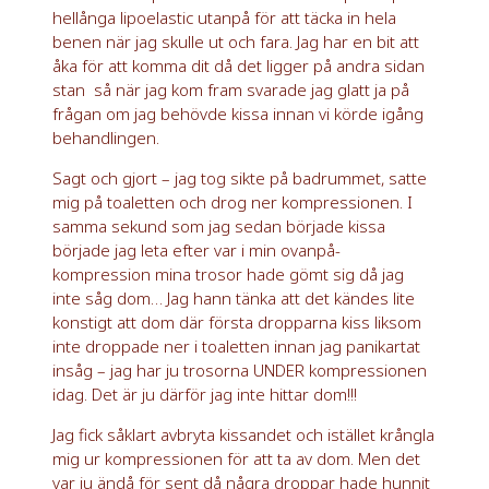
hellånga lipoelastic utanpå för att täcka in hela
benen när jag skulle ut och fara. Jag har en bit att
åka för att komma dit då det ligger på andra sidan
stan så när jag kom fram svarade jag glatt ja på
frågan om jag behövde kissa innan vi körde igång
behandlingen.
Sagt och gjort – jag tog sikte på badrummet, satte
mig på toaletten och drog ner kompressionen. I
samma sekund som jag sedan började kissa
började jag leta efter var i min ovanpå-
kompression mina trosor hade gömt sig då jag
inte såg dom… Jag hann tänka att det kändes lite
konstigt att dom där första dropparna kiss liksom
inte droppade ner i toaletten innan jag panikartat
insåg – jag har ju trosorna UNDER kompressionen
idag. Det är ju därför jag inte hittar dom!!!
Jag fick såklart avbryta kissandet och istället krångla
mig ur kompressionen för att ta av dom. Men det
var ju ändå för sent då några droppar hade hunnit