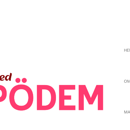
H
OM
MA