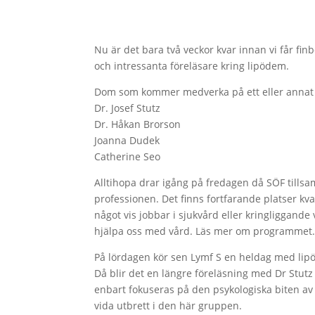
Nu är det bara två veckor kvar innan vi får fin
och intressanta föreläsare kring lipödem.
Dom som kommer medverka på ett eller annat 
Dr. Josef Stutz
Dr. Håkan Brorson
Joanna Dudek
Catherine Seo
Alltihopa drar igång på fredagen då SÖF tills
professionen. Det finns fortfarande platser kv
något vis jobbar i sjukvård eller kringliggand
hjälpa oss med vård. Läs mer om programmet
På lördagen kör sen Lymf S en heldag med lip
Då blir det en längre föreläsning med Dr Stu
enbart fokuseras på den psykologiska biten av 
vida utbrett i den här gruppen.