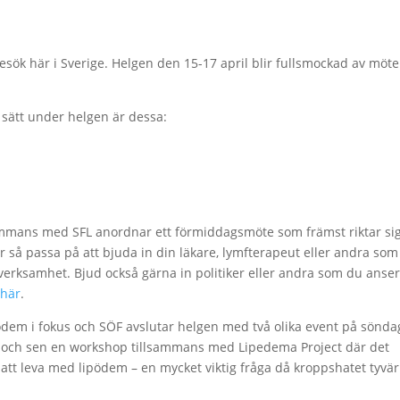
besök här i Sverige. Helgen den 15-17 april blir fullsmockad av möt
sätt under helgen är dessa:
ammans med SFL anordnar ett förmiddagsmöte som främst riktar sig 
ar så passa på att bjuda in din läkare, lymfterapeut eller andra som
e verksamhet. Bjud också gärna in politiker eller andra som du anse
.
här
.
ödem i fokus och SÖF avslutar helgen med två olika event på sönda
tz och sen en workshop tillsammans med Lipedema Project där det
att leva med lipödem – en mycket viktig fråga då kroppshatet tyvär