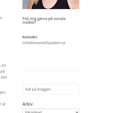
en
Följ mig gärna på sociala
medier!
Kontakt:
info@levamedlipodem.se
till
 på
r kan
gen.
Arkiv
r är
Arkiv