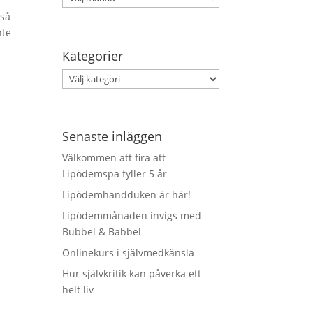
kså
nte
Kategorier
Kategorier
Senaste inläggen
Välkommen att fira att
Lipödemspa fyller 5 år
Lipödemhandduken är här!
Lipödemmånaden invigs med
Bubbel & Babbel
Onlinekurs i självmedkänsla
Hur självkritik kan påverka ett
helt liv