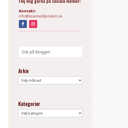
Följ mig gärna på sociala medier!
Kontakt:
info@levamedlipodem.se
Arkiv
Arkiv
Kategorier
Kategorier