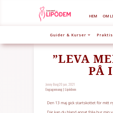
HEM
OM L
Guider & Kurser
Prakti
”LEVA ME
PÅ 
Jenny Borg
20 jun, 2021
Engagemang
|
Lipödem
Den 13 maj gick startskottet för mitt
Där kan du bland annat följa hur min 