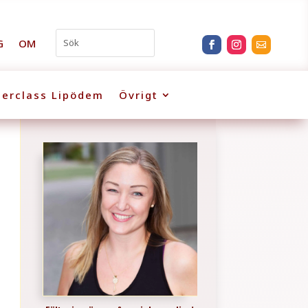
G
OM
erclass Lipödem
Övrigt