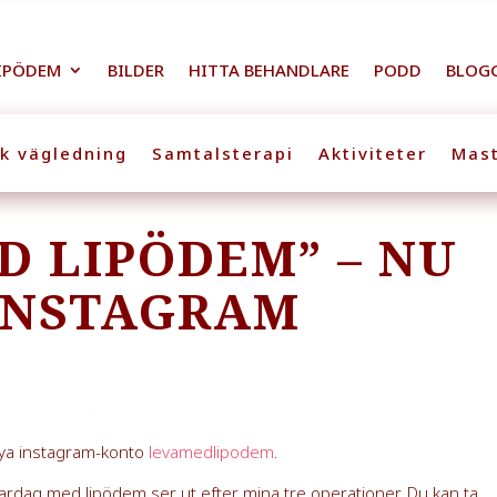
IPÖDEM
BILDER
HITTA BEHANDLARE
PODD
BLOG
sk vägledning
Samtalsterapi
Aktiviteter
Mast
D LIPÖDEM” – NU
INSTAGRAM
 nya instagram-konto
levamedlipodem
.
vardag med lipödem ser ut efter mina tre operationer. Du kan ta