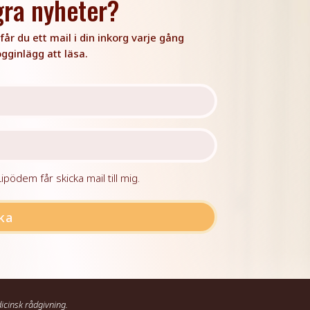
gra nyheter?
år du ett mail i din inkorg varje gång
ogginlägg att läsa.
pödem får skicka mail till mig.
ka
icinsk rådgivning.