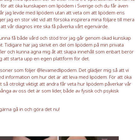
ar för att öka kunskapen om lipödem i Sverige och du får även
0 år jag levde med lipödem utan att veta om att lipödem ens
 jag en stor vikt vid att försöka inspirera mina följare till mera
u att vår diagnos inte ska få påverka vårt egenvärde.
 kunna få både vård och stöd tror jag går genom ökad kunskap
t. Tidigare har jag skrivit en del om lipödem på min privata
 fler och kunna ägna mig åt att skapa innehåll som enbart berör
 att starta upp en egen plattform för det.
soner som följer @levamedlipodem. Det glädjer mig så att vi
ed information om hur det är att leva med lipödem. För att öka
 så otroligt viktigt att andra får veta hur lipödem påverkar vår
ånga av oss det är som lider, både av fysisk och psykisk
gärna gå in och göra det nu!