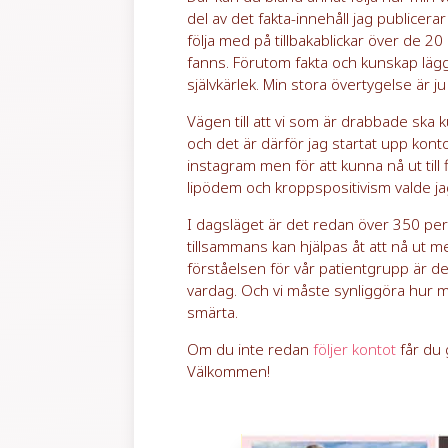
del av det fakta-innehåll jag publicer
följa med på tillbakablickar över de 2
fanns. Förutom fakta och kunskap lägger
självkärlek. Min stora övertygelse är j
Vägen till att vi som är drabbade ska
och det är därför jag startat upp konto
instagram men för att kunna nå ut till
lipödem och kroppspositivism valde jag
I dagsläget är det redan över 350 per
tillsammans kan hjälpas åt att nå ut m
förståelsen för vår patientgrupp är det
vardag. Och vi måste synliggöra hur m
smärta.
Om du inte redan
följer kontot
får du 
Välkommen!