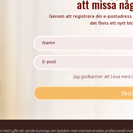
att missa nå
Genom att registrera din e-postadress f
det finns ett nytt bl
Jag godkänner att Leva med Li
Skic
n med syfte att sprida kunskap om lipödem men inte kan ersätta professionell med