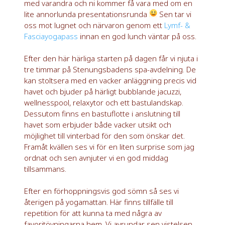
med varandra och ni kommer få vara med om en
lite annorlunda presentationsrunda
Sen tar vi
oss mot lugnet och närvaron genom ett
Lymf- &
Fasciayogapass
innan en god lunch väntar på oss.
Efter den här härliga starten på dagen får vi njuta i
tre timmar på Stenungsbadens spa-avdelning. De
kan stoltsera med en vacker anläggning precis vid
havet och bjuder på härligt bubblande jacuzzi,
wellnesspool, relaxytor och ett bastulandskap.
Dessutom finns en bastuflotte i anslutning till
havet som erbjuder både vacker utsikt och
möjlighet till vinterbad för den som önskar det.
Framåt kvällen ses vi för en liten surprise som jag
ordnat och sen avnjuter vi en god middag
tillsammans.
Efter en förhoppningsvis god sömn så ses vi
återigen på yogamattan. Här finns tillfälle till
repetition för att kunna ta med några av
favoritövningarna hem. Vi avrundar sen vistelsen