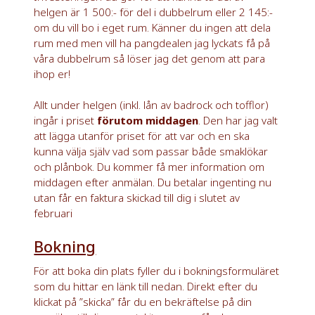
helgen är 1 500:- för del i dubbelrum eller 2 145:-
om du vill bo i eget rum. Känner du ingen att dela
rum med men vill ha pangdealen jag lyckats få på
våra dubbelrum så löser jag det genom att para
ihop er!
Allt under helgen (inkl. lån av badrock och tofflor)
ingår i priset
förutom middagen
. Den har jag valt
att lägga utanför priset för att var och en ska
kunna välja själv vad som passar både smaklökar
och plånbok. Du kommer få mer information om
middagen efter anmälan. Du betalar ingenting nu
utan får en faktura skickad till dig i slutet av
februari
Bokning
För att boka din plats fyller du i bokningsformuläret
som du hittar en länk till nedan. Direkt efter du
klickat på ”skicka” får du en bekräftelse på din