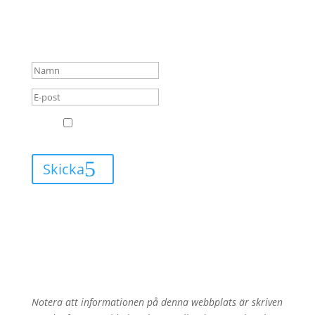
blogginlägg och kommer
alltid få mail när jag har
något nytt att berätta för dig.
GDPR
Jag godkänner att Leva med Lipödem får
skicka mail till mig.
Skicka
Notera att informationen på denna webbplats är skriven