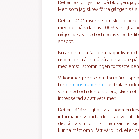
Det är fasligt tyst här på bloggen, jag
Men som jag skrev förra gången så sl
Det är såååå mycket som ska förbered
med det på sidan av 100% vanligt arbe
någon slags fritid och faktiskt tänka l
snabbt.
Nu är det i alla fall bara dagar kvar o
under förra året då våra besökare 
medlemstillströmningen fortsatte sen
Vi kommer precis som förra året spri
blir
demonstrationen
i centrala Stock
vara med och demonstrera, skicka ett
intresserad av att veta mer.
Det är sååå viktigt att vi allihopa nu kn
informationsspridandet – jag vet att de
det får ta sin tid innan man känner sig
kunna mått om vi fått vård i tid, eller