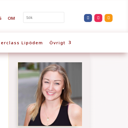
G
OM
erclass Lipödem
Övrigt