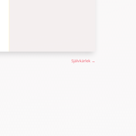
Självkärlek
→