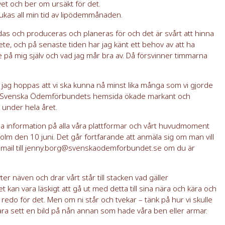
 vet och ber om ursäkt för det.
ukas all min tid av lipödemmånaden.
as och produceras och planeras för och det är svårt att hinna
te, och på senaste tiden har jag känt ett behov av att ha
ite på mig själv och vad jag mår bra av. Då försvinner timmarna
ch jag hoppas att vi ska kunna nå minst lika många som vi gjorde
på Svenska Ödemförbundets hemsida ökade markant och
 under hela året.
da information på alla våra plattformar och vårt huvudmoment
holm den 10 juni. Det går fortfarande att anmäla sig om man vill
 mail till jenny.borg@svenskaodemforbundet.se om du är
yter näven och drar vårt står till stacken vad gäller
t kan vara läskigt att gå ut med detta till sina nära och kära och
 redo för det. Men om ni står och tvekar – tänk på hur vi skulle
 bara sett en bild på nån annan som hade våra ben eller armar.