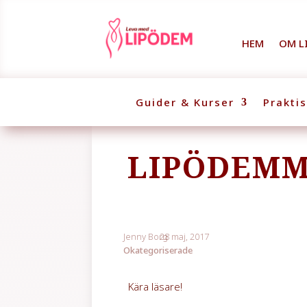
HEM
OM L
Guider & Kurser
Prakti
LIPÖDEMM
Jenny Borg
28 maj, 2017
Okategoriserade
Kära läsare!