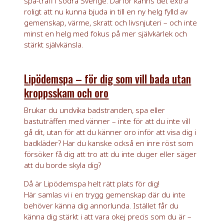
spa-träff i södra Sverige. Därför känns det extra
roligt att nu kunna bjuda in till en ny helg fylld av
gemenskap, värme, skratt och livsnjuteri – och inte
minst en helg med fokus på mer självkärlek och
stärkt självkänsla.
Lipödemspa – för dig som vill bada utan
kroppsskam och oro
Brukar du undvika badstranden, spa eller
bastuträffen med vänner – inte för att du inte vill
gå dit, utan för att du känner oro inför att visa dig i
badkläder? Har du kanske också en inre röst som
försöker få dig att tro att du inte duger eller säger
att du borde skyla dig?
Då är Lipödemspa helt rätt plats för dig!
Här samlas vi i en trygg gemenskap där du inte
behöver känna dig annorlunda. Istället får du
känna dig stärkt i att vara okej precis som du är –