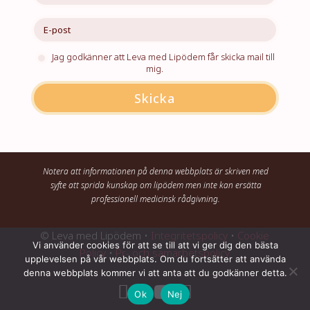
Jag godkänner att Leva med Lipödem får skicka mail till
mig.
Skicka
Notera att informationen på denna webbplats är skriven med
syfte att sprida kunskap om lipödem men inte kan ersätta
professionell medicinsk rådgivning.
© Leva med Lipödem •
Integritetspolicy
•
Cookie
Vi använder cookies för att se till att vi ger dig den bästa
Policy
•
Pr- och samarbetspolicy
upplevelsen på vår webbplats. Om du fortsätter att använda
denna webbplats kommer vi att anta att du godkänner detta.




Ok
Nej