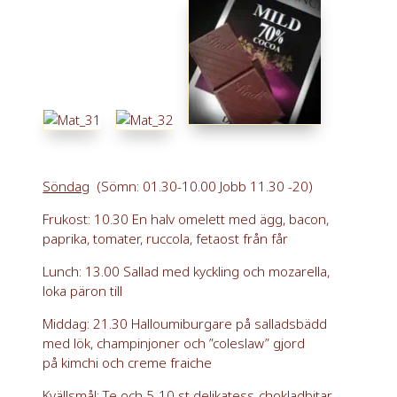
Söndag
(Sömn: 01.30-10.00 Jobb 11.30 -20)
Frukost: 10.30 En halv omelett med ägg, bacon,
paprika, tomater, ruccola, fetaost från får
Lunch: 13.00 Sallad med kyckling och mozarella,
loka päron till
Middag: 21.30 Halloumiburgare på salladsbädd
med lök, champinjoner och ”coleslaw” gjord
på kimchi och creme fraiche
Kvällsmål: Te och 5-10 st delikatess-chokladbitar