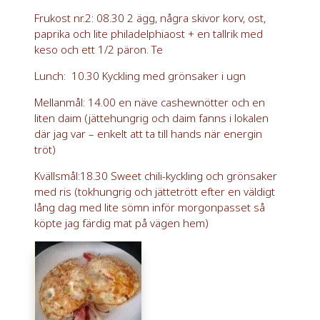
Frukost nr.2: 08.30 2 ägg, några skivor korv, ost,
paprika och lite philadelphiaost + en tallrik med
keso och ett 1/2 päron. Te
Lunch: 10.30 Kyckling med grönsaker i ugn
Mellanmål: 14.00 en näve cashewnötter och en
liten daim (jättehungrig och daim fanns i lokalen
där jag var – enkelt att ta till hands när energin
tröt)
Kvällsmål:18.30 Sweet chili-kyckling och grönsaker
med ris (tokhungrig och jättetrött efter en väldigt
lång dag med lite sömn inför morgonpasset så
köpte jag färdig mat på vägen hem)