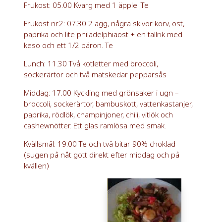
Frukost: 05.00 Kvarg med 1 äpple. Te
Frukost nr.2: 07.30 2 ägg, några skivor korv, ost,
paprika och lite philadelphiaost + en tallrik med
keso och ett 1/2 päron. Te
Lunch: 11.30 Två kotletter med broccoli,
sockerärtor och två matskedar pepparsås
Middag: 17.00 Kyckling med grönsaker i ugn –
broccoli, sockerärtor, bambuskott, vattenkastanjer,
paprika, rödlök, champinjoner, chili, vitlök och
cashewnötter. Ett glas ramlösa med smak.
Kvällsmål: 19.00 Te och två bitar 90% choklad
(sugen på nåt gott direkt efter middag och på
kvällen)