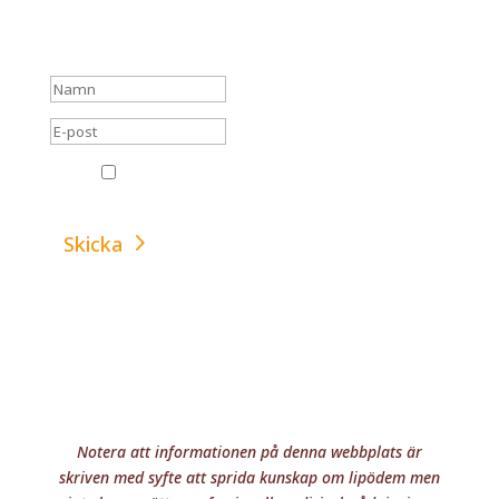
dig.
GDPR
Jag godkänner att Leva med Lipödem får
skicka mail till mig.
Skicka
Notera att informationen på denna webbplats är
skriven med syfte att sprida kunskap om lipödem men