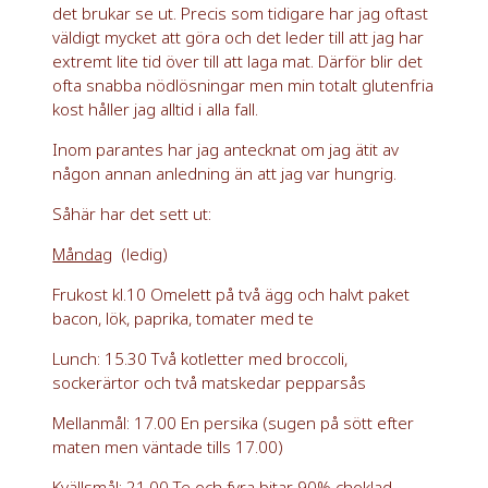
det brukar se ut. Precis som tidigare har jag oftast
väldigt mycket att göra och det leder till att jag har
extremt lite tid över till att laga mat. Därför blir det
ofta snabba nödlösningar men min totalt glutenfria
kost håller jag alltid i alla fall.
Inom parantes har jag antecknat om jag ätit av
någon annan anledning än att jag var hungrig.
Såhär har det sett ut:
Måndag
(ledig)
Frukost kl.10 Omelett på två ägg och halvt paket
bacon, lök, paprika, tomater med te
Lunch: 15.30 Två kotletter med broccoli,
sockerärtor och två matskedar pepparsås
Mellanmål: 17.00 En persika (sugen på sött efter
maten men väntade tills 17.00)
Kvällsmål: 21.00 Te och fyra bitar 90% choklad