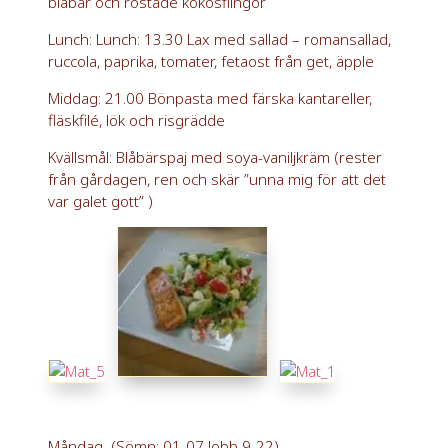
blåbär och rostade kokosflingor
Lunch: Lunch: 13.30 Lax med sallad – romansallad,
ruccola, paprika, tomater, fetaost från get, äpple
Middag: 21.00 Bönpasta med färska kantareller,
fläskfilé, lök och risgrädde
Kvällsmål: Blåbärspaj med soya-vaniljkräm (rester
från gårdagen, ren och skär ”unna mig för att det
var galet gott” )
Måndag
(Sömn: 01-07 Jobb 9-22)