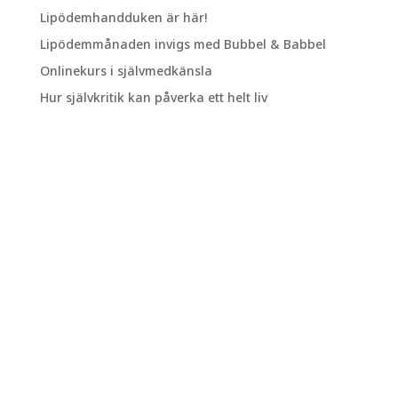
Lipödemhandduken är här!
Lipödemmånaden invigs med Bubbel & Babbel
Onlinekurs i självmedkänsla
Hur självkritik kan påverka ett helt liv
Vill du hålla dig
uppdaterad och inte
riskera att missa