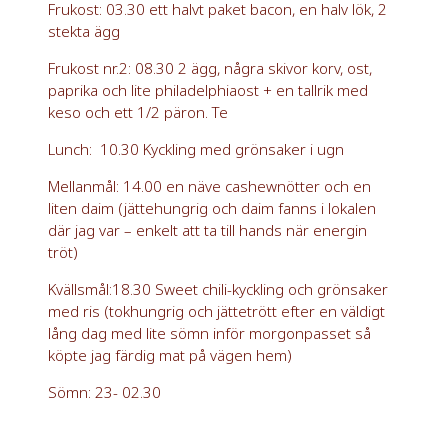
Frukost: 03.30 ett halvt paket bacon, en halv lök, 2
stekta ägg
Frukost nr.2: 08.30 2 ägg, några skivor korv, ost,
paprika och lite philadelphiaost + en tallrik med
keso och ett 1/2 päron. Te
Lunch: 10.30 Kyckling med grönsaker i ugn
Mellanmål: 14.00 en näve cashewnötter och en
liten daim (jättehungrig och daim fanns i lokalen
där jag var – enkelt att ta till hands när energin
tröt)
Kvällsmål:18.30 Sweet chili-kyckling och grönsaker
med ris (tokhungrig och jättetrött efter en väldigt
lång dag med lite sömn inför morgonpasset så
köpte jag färdig mat på vägen hem)
Sömn: 23- 02.30