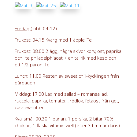
Fredag
(jobb 04-12)
Frukost: 04.15 Kvarg med 1 äpple. Te
Frukost: 08.00 2 ägg, några skivor korv, ost, paprika
och lite philadelphiaost + en tallrik med keso och
ett 1/2 päron. Te
Lunch: 11.00 Resten av sweet chili-kycklingen från
gårdagen
Middag: 17.00 Lax med sallad – romansallad,
ruccola, paprika, tomater, , rödlök, fetaost från get,
cashewnötter
Kvällsmål: 00.30 1 banan, 1 persika, 2 bitar 70%
choklad, 1 flaska vitamin well (efter 3 timmar dans)
Sömn: 20.30- 02.30