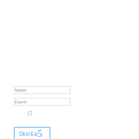
några nyheter?
Genom att registrera din e-postadress får du ett mail
i din inkorg varje gång
det finns ett nytt blogginlägg att läsa.
GRATTIS! Du är nu tillagd på
min e-postlista för
blogginlägg och kommer
alltid få mail när jag har
något nytt att berätta för dig.
GDPR
Jag godkänner att Leva med Lipödem får
skicka mail till mig.
Skicka