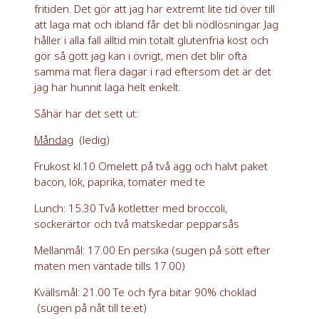
fritiden. Det gör att jag har extremt lite tid över till
att laga mat och ibland får det bli nödlösningar. Jag
håller i alla fall alltid min totalt glutenfria kost och
gör så gott jag kan i övrigt, men det blir ofta
samma mat flera dagar i rad eftersom det är det
jag har hunnit laga helt enkelt.
Såhär har det sett ut:
Måndag
(ledig)
Frukost kl.10 Omelett på två ägg och halvt paket
bacon, lök, paprika, tomater med te
Lunch: 15.30 Två kotletter med broccoli,
sockerärtor och två matskedar pepparsås
Mellanmål: 17.00 En persika (sugen på sött efter
maten men väntade tills 17.00)
Kvällsmål: 21.00 Te och fyra bitar 90% choklad
(sugen på nåt till te:et)