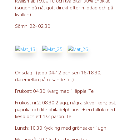
Kvällsmål: 19.00 Te och två bitar 90% choklad
(sugen på nåt gott direkt efter middag och på
kvällen)
Sömn: 22- 02.30
Onsdag
(jobb 04-12 och sen 16-18.30,
däremellan på resande fot)
Frukost: 04.30 Kvarg med 1 äpple. Te
Frukost nr.2: 08.30 2 ägg, några skivor korv, ost,
paprika och lite philadelphiaost + en tallrik med
keso och ett 1/2 päron. Te
Lunch: 10.30 Kyckling med grönsaker i ugn
Mellanmål: 10-15 st cashewnötter