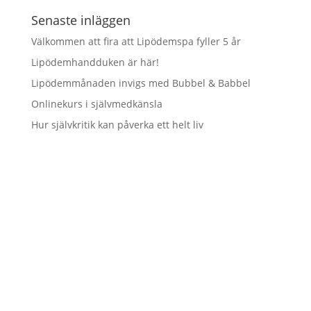
Senaste inläggen
Välkommen att fira att Lipödemspa fyller 5 år
Lipödemhandduken är här!
Lipödemmånaden invigs med Bubbel & Babbel
Onlinekurs i självmedkänsla
Hur självkritik kan påverka ett helt liv
Vill du hålla dig uppdaterad
och inte riskera att missa