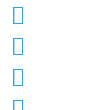



