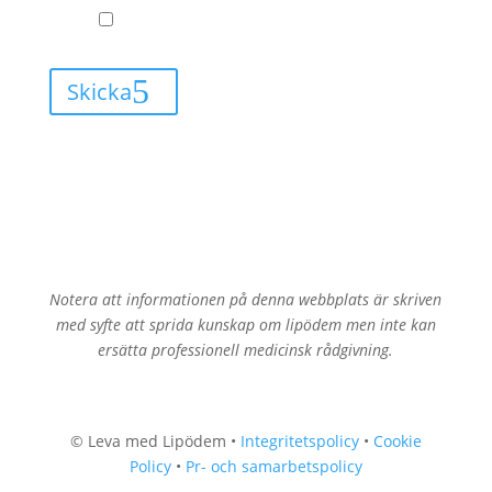
GDPR
Jag godkänner att Leva med Lipödem får
skicka mail till mig.
Skicka
Notera att informationen på denna webbplats är skriven
med syfte att sprida kunskap om lipödem men inte kan
ersätta professionell medicinsk rådgivning.
© Leva med Lipödem •
Integritetspolicy
•
Cookie
Policy
•
Pr- och samarbetspolicy