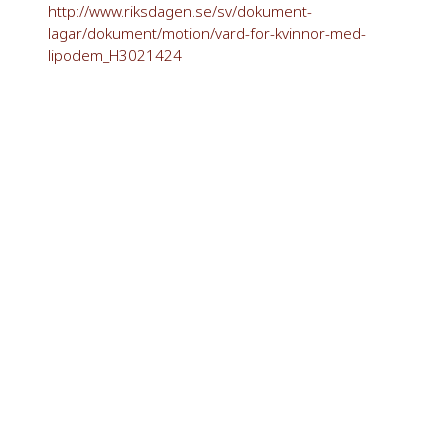
http://www.riksdagen.se/sv/dokument-
lagar/dokument/motion/vard-for-kvinnor-med-
lipodem_H3021424