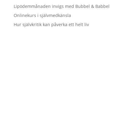
Lipödemmånaden invigs med Bubbel & Babbel
Onlinekurs i självmedkänsla
Hur självkritik kan påverka ett helt liv
Vill du hålla dig uppdaterad
och inte riskera att missa
några nyheter?
Genom att registrera din e-postadress får du ett mail
i din inkorg varje gång
det finns ett nytt blogginlägg att läsa.