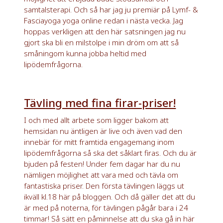
samtalsterapi. Och så har jag ju premiär på Lymf- &
Fasciayoga yoga online redan i nästa vecka. Jag
hoppas verkligen att den här satsningen jag nu
gjort ska bli en milstolpe i min dröm om att så
småningom kunna jobba heltid med
lipödemfrågorna.
Tävling med fina firar-priser!
I och med allt arbete som ligger bakom att
hemsidan nu äntligen är live och även vad den
innebär för mitt framtida engagemang inom
lipödemfrågorna så ska det såklart firas. Och du är
bjuden på festen! Under fem dagar har du nu
nämligen möjlighet att vara med och tävla om
fantastiska priser. Den första tävlingen läggs ut
ikväll kl.18 här på bloggen. Och då gäller det att du
är med på noterna, för tävlingen pågår bara i 24
timmar! Så sätt en påminnelse att du ska gå in här