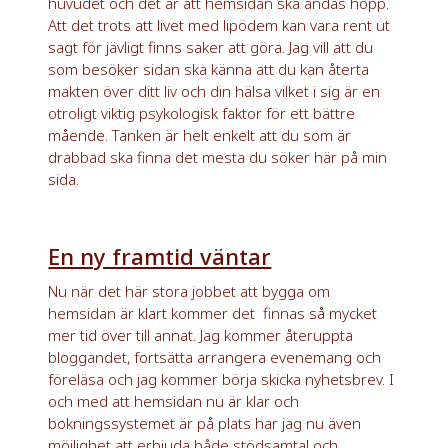
huvudet och det är att hemsidan ska andas hopp.
Att det trots att livet med lipödem kan vara rent ut
sagt för jävligt finns saker att göra. Jag vill att du
som besöker sidan ska känna att du kan återta
makten över ditt liv och din hälsa vilket i sig är en
otroligt viktig psykologisk faktor för ett bättre
mående. Tanken är helt enkelt att du som är
drabbad ska finna det mesta du söker här på min
sida.
En ny framtid väntar
Nu när det här stora jobbet att bygga om
hemsidan är klart kommer det
finnas så mycket
mer tid över till annat. Jag kommer återuppta
bloggandet, fortsätta arrangera evenemang och
föreläsa och jag kommer börja skicka nyhetsbrev. I
och med att hemsidan nu är klar och
bokningssystemet är på plats har jag nu även
möjlighet att erbjuda både stödsamtal och