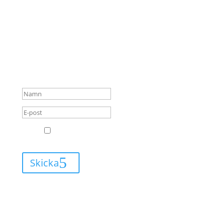
GRATTIS! Du är nu tillagd på
min e-postlista för
blogginlägg och kommer
alltid få mail när jag har
något nytt att berätta för dig.
GDPR
Jag godkänner att Leva med Lipödem får
skicka mail till mig.
Skicka