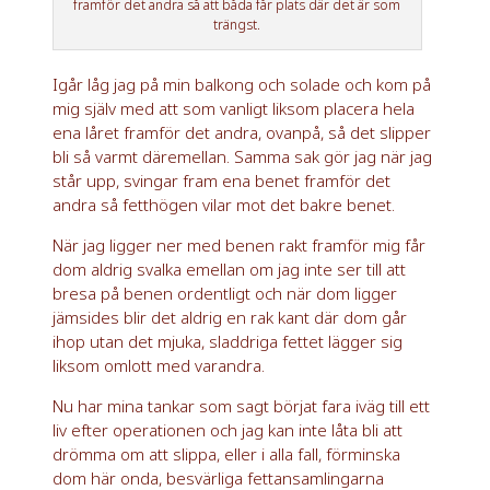
framför det andra så att båda får plats där det är som
trängst.
Igår låg jag på min balkong och solade och kom på
mig själv med att som vanligt liksom placera hela
ena låret framför det andra, ovanpå, så det slipper
bli så varmt däremellan. Samma sak gör jag när jag
står upp, svingar fram ena benet framför det
andra så fetthögen vilar mot det bakre benet.
När jag ligger ner med benen rakt framför mig får
dom aldrig svalka emellan om jag inte ser till att
bresa på benen ordentligt och när dom ligger
jämsides blir det aldrig en rak kant där dom går
ihop utan det mjuka, sladdriga fettet lägger sig
liksom omlott med varandra.
Nu har mina tankar som sagt börjat fara iväg till ett
liv efter operationen och jag kan inte låta bli att
drömma om att slippa, eller i alla fall, förminska
dom här onda, besvärliga fettansamlingarna