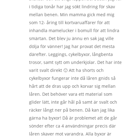
i tidiga tonår har jag sökt lindring för skav
mellan benen. Min mamma gick med mig
som 12- åring till kortvaruaffärer för att
inhandla mamelucker i bomull för att lindra
smärtan. Det blev ju ännu en sak jag ville
dölja för vänner! Jag har provat det mesta
därefter. Leggings, cykelbyxor, långbenta
trosor, samt sytt om underkjolar. Det har inte
varit svalt direkt 🙂 Att ha shorts och
cykelbyxor fungerar inte då låren gnids så
hårt att de dras upp och korvar sig mellan
låren. Det behöver vara ett material som
glider lätt, inte går hål på samt är svalt och
räcker långt ner på benen. Då kan jag lika
gärna ha byxor! Då är problemet att de går
sönder efter ca 4 användningar precis där
låren skaver mot varandra. Alla byxor är