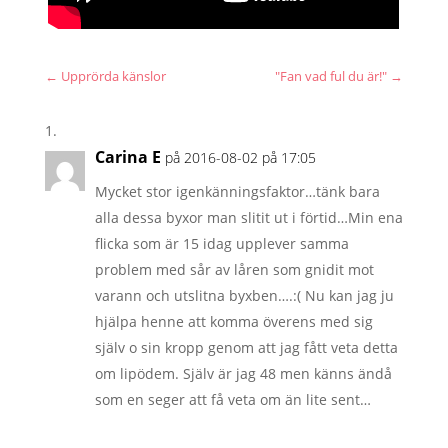
←
Upprörda känslor
"Fan vad ful du är!"
→
Carina E
på 2016-08-02 på 17:05
Mycket stor igenkänningsfaktor…tänk bara
alla dessa byxor man slitit ut i förtid…Min ena
flicka som är 15 idag upplever samma
problem med sår av låren som gnidit mot
varann och utslitna byxben….:( Nu kan jag ju
hjälpa henne att komma överens med sig
själv o sin kropp genom att jag fått veta detta
om lipödem. Själv är jag 48 men känns ändå
som en seger att få veta om än lite sent…