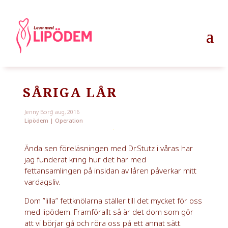
SÅRIGA LÅR
Jenny Borg
1 aug, 2016
Lipödem
|
Operation
Ända sen föreläsningen med Dr.Stutz i våras har
jag funderat kring hur det här med
fettansamlingen på insidan av låren påverkar mitt
vardagsliv.
Dom ”lilla” fettknölarna ställer till det mycket för oss
med lipödem. Framförallt så är det dom som gör
att vi börjar gå och röra oss på ett annat sätt.