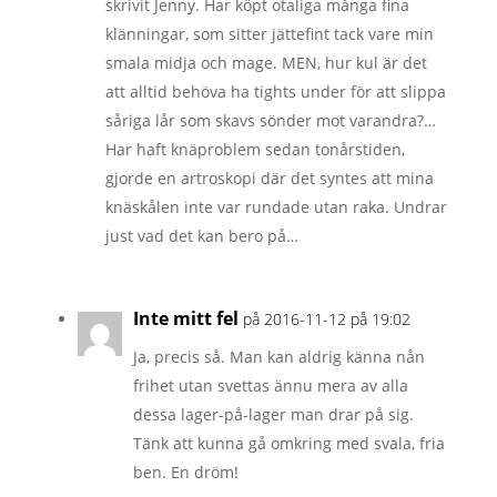
skrivit Jenny. Har köpt otaliga många fina
klänningar, som sitter jättefint tack vare min
smala midja och mage. MEN, hur kul är det
att alltid behöva ha tights under för att slippa
såriga lår som skavs sönder mot varandra?…
Har haft knäproblem sedan tonårstiden,
gjorde en artroskopi där det syntes att mina
knäskålen inte var rundade utan raka. Undrar
just vad det kan bero på…
Inte mitt fel
på 2016-11-12 på 19:02
Ja, precis så. Man kan aldrig känna nån
frihet utan svettas ännu mera av alla
dessa lager-på-lager man drar på sig.
Tänk att kunna gå omkring med svala, fria
ben. En dröm!