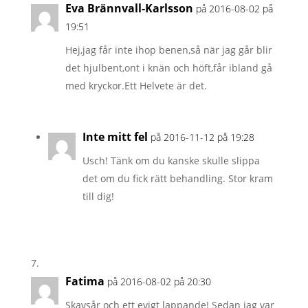
Eva Brännvall-Karlsson
på 2016-08-02 på
19:51
Hej,jag får inte ihop benen,så när jag går blir
det hjulbent,ont i knän och höft,får ibland gå
med kryckor.Ett Helvete är det.
Inte mitt fel
på 2016-11-12 på 19:28
Usch! Tänk om du kanske skulle slippa
det om du fick rätt behandling. Stor kram
till dig!
Fatima
på 2016-08-02 på 20:30
Skavsår och ett evigt lappande! Sedan jag var