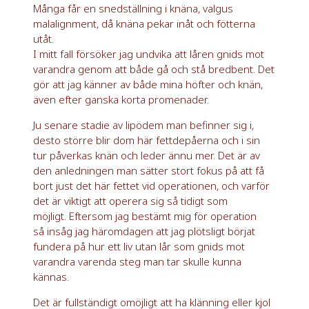
Många får en snedställning i knäna, valgus
malalignment, då knäna pekar inåt och fötterna
utåt.
I mitt fall försöker jag undvika att låren gnids mot
varandra genom att både gå och stå bredbent. Det
gör att jag känner av både mina höfter och knän,
även efter ganska korta promenader.
Ju senare stadie av lipödem man befinner sig i,
desto större blir dom här fettdepåerna och i sin
tur påverkas knän och leder ännu mer. Det är av
den anledningen man sätter stort fokus på att få
bort just det här fettet vid operationen, och varför
det är viktigt att operera sig så tidigt som
möjligt. Eftersom jag bestämt mig för operation
så insåg jag häromdagen att jag plötsligt börjat
fundera på hur ett liv utan lår som gnids mot
varandra varenda steg man tar skulle kunna
kännas.
Det är fullständigt omöjligt att ha klänning eller kjol