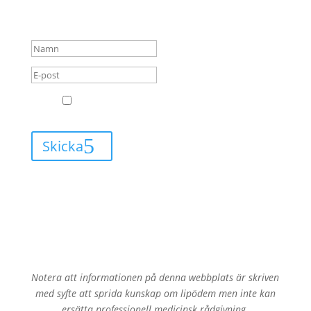
alltid få mail när jag har
något nytt att berätta för dig.
GDPR
Jag godkänner att Leva med Lipödem får
skicka mail till mig.
Skicka
Notera att informationen på denna webbplats är skriven
med syfte att sprida kunskap om lipödem men inte kan
ersätta professionell medicinsk rådgivning.