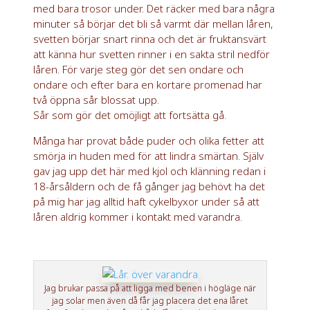
med bara trosor under. Det räcker med bara några
minuter så börjar det bli så varmt där mellan låren,
svetten börjar snart rinna och det är fruktansvärt
att känna hur svetten rinner i en sakta stril nedför
låren. För varje steg gör det sen ondare och
ondare och efter bara en kortare promenad har
två öppna sår blossat upp.
Sår som gör det omöjligt att fortsätta gå.
Många har provat både puder och olika fetter att
smörja in huden med för att lindra smärtan. Själv
gav jag upp det här med kjol och klänning redan i
18-årsåldern och de få gånger jag behövt ha det
på mig har jag alltid haft cykelbyxor under så att
låren aldrig kommer i kontakt med varandra.
Jag brukar passa på att ligga med benen i högläge när
jag solar men även då får jag placera det ena låret