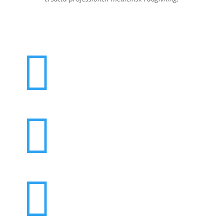


