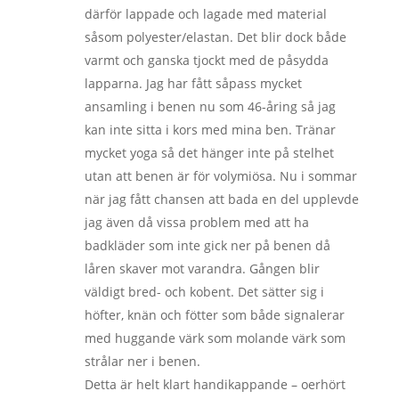
därför lappade och lagade med material
såsom polyester/elastan. Det blir dock både
varmt och ganska tjockt med de påsydda
lapparna. Jag har fått såpass mycket
ansamling i benen nu som 46-åring så jag
kan inte sitta i kors med mina ben. Tränar
mycket yoga så det hänger inte på stelhet
utan att benen är för volymiösa. Nu i sommar
när jag fått chansen att bada en del upplevde
jag även då vissa problem med att ha
badkläder som inte gick ner på benen då
låren skaver mot varandra. Gången blir
väldigt bred- och kobent. Det sätter sig i
höfter, knän och fötter som både signalerar
med huggande värk som molande värk som
strålar ner i benen.
Detta är helt klart handikappande – oerhört