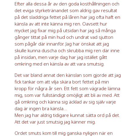
Efter alla dessa år av den goda kosthållningen och
det eviga styrketränandet som aldrig gav resultat
på det sladdriga fettet på låren har jag ofta haft en
känsla av att inte känna mig ren. Oavsett hur
mycket jag fixar mig på utsidan har jag så många
gånger tittat på min hud och undrat vad sjutton
som pågår där innanför. Jag har önskat att jag
skulle kunna duscha och skrubba mig ren där inne
på insidan, men varje dag har jag istället gått
omkring med en känsla av att vara smutsig.
Det var bland annat den känslan som gjorde att jag
fick tankar om att vilja skära bort fettet på min
kropp för några år sen. Ett fett som vägrade lämna
mig, som var fullständigt omöjligt att bli av med. Att
gå omkring och känna sig äcklad av sig själv varje
dag är ingen bra känsla…
Men jag har aldrig tidigare kunnat sätta ord på det.
Att det var just smutsig jag känner mig.
Ordet smuts kom till mig ganska nyligen när en