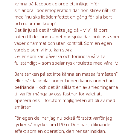
kvinna på facebook gjorde ett inlägg inför
sin andra lipödemoperation där hon skrev nåt i stil
med ”nu ska lipödemfettet en gång för alla bort
och ut ur min kropp”.
Det är ju så det är tänkte jag då – vi vill få bort
roten till det onda – det där sjuka där inuti oss som
växer ohämmat och utan kontroll. Som en egen
varelse som vi inte kan styra.
Celler som kan påverka och förändra våra liv
fullständigt – som spelar rysk roulette med våra liv.
Bara tanken på att inte känna en massa ”småsten”
eller hårda knölar under huden känns underbart
befriande – och det är såklart en av anledningarna
till varför många av oss fastnar för valet att
operera oss – förutom möjligheten att bli av med
smärtan.
För egen del har jag nu också förstått varför jag
tycker så mycket om LPG:n. Den har ju liknande
effekt som en operation, den rensar insidan.