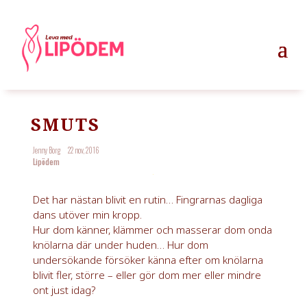
SMUTS
Jenny Borg
22 nov, 2016
Lipödem
Det har nästan blivit en rutin… Fingrarnas dagliga
dans utöver min kropp.
Hur dom känner, klämmer och masserar dom onda
knölarna där under huden… Hur dom
undersökande försöker känna efter om knölarna
blivit fler, större – eller gör dom mer eller mindre
ont just idag?