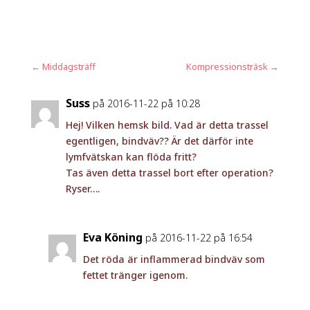
←
Middagsträff
Kompressionsträsk
→
Suss
på 2016-11-22 på 10:28
Hej! Vilken hemsk bild. Vad är detta trassel
egentligen, bindväv?? Är det därför inte
lymfvätskan kan flöda fritt?
Tas även detta trassel bort efter operation?
Ryser….
Eva Köning
på 2016-11-22 på 16:54
Det röda är inflammerad bindväv som
fettet tränger igenom.