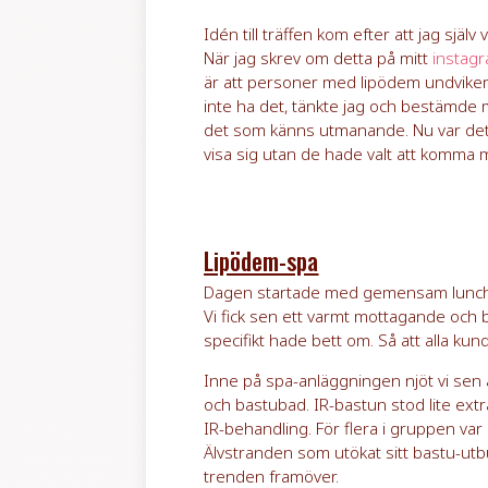
Idén till träffen kom efter att jag själv
När jag skrev om detta på mitt
instag
är att personer med lipödem undviker 
inte ha det, tänkte jag och bestämde m
det som känns utmanande. Nu var det 
visa sig utan de hade valt att komma m
Lipödem-spa
Dagen startade med gemensam lunch fö
Vi fick sen ett varmt mottagande och bl
specifikt hade bett om. Så att alla ku
Inne på spa-anläggningen njöt vi sen 
och bastubad. IR-bastun stod lite extra
IR-behandling. För flera i gruppen var
Älvstranden som utökat sitt bastu-ut
trenden framöver.