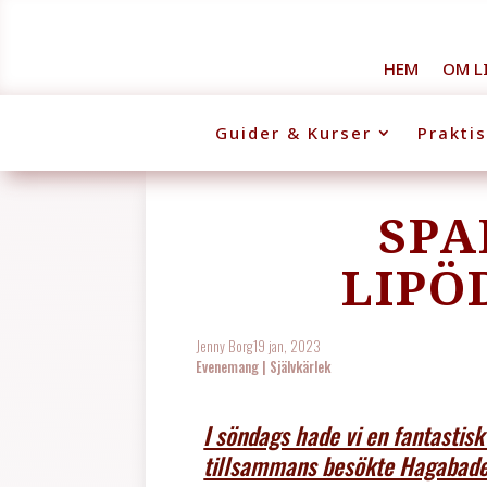
HEM
OM L
Guider & Kurser
Prakti
SPA
LIPÖ
Jenny Borg
19 jan, 2023
Evenemang
|
Självkärlek
I söndags hade vi en fantastis
tillsammans besökte Hagabade