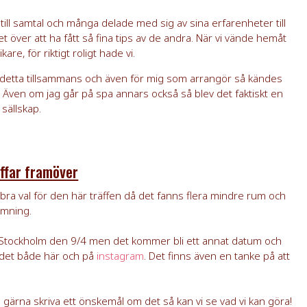
 till samtal och många delade med sig av sina erfarenheter till
t över att ha fått så fina tips av de andra. När vi vände hemåt
re, för riktigt roligt hade vi.
a detta tillsammans och även för mig som arrangör så kändes
 Även om jag går på spa annars också så blev det faktiskt en
 sällskap.
äffar framöver
bra val för den här träffen då det fanns flera mindre rum och
tämning.
 i Stockholm den 9/4 men det kommer bli ett annat datum och
det både här och på
instagram
. Det finns även en tanke på att
.
du gärna skriva ett önskemål om det så kan vi se vad vi kan göra!