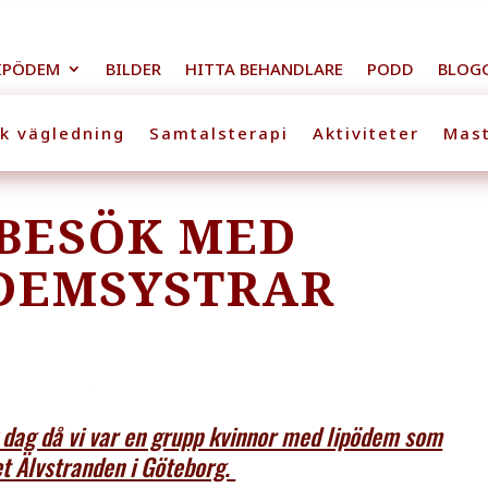
IPÖDEM
BILDER
HITTA BEHANDLARE
PODD
BLOG
sk vägledning
Samtalsterapi
Aktiviteter
Mast
BESÖK MED
DEMSYSTRAR
k dag då vi var en grupp kvinnor med lipödem som
t Älvstranden i Göteborg.