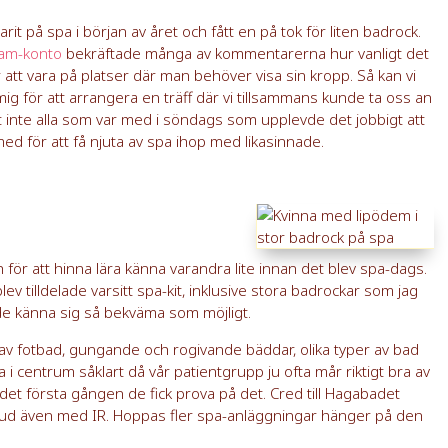
 varit på spa i början av året och fått en på tok för liten badrock.
ram-konto
bekräftade många av kommentarerna hur vanligt det
att vara på platser där man behöver visa sin kropp. Så kan vi
ig för att arrangera en träff där vi tillsammans kunde ta oss an
inte alla som var med i söndags som upplevde det jobbigt att
ed för att få njuta av spa ihop med likasinnade.
r att hinna lära känna varandra lite innan det blev spa-dags.
ev tilldelade varsitt spa-kit, inklusive stora badrockar som jag
nde känna sig så bekväma som möjligt.
av fotbad, gungande och rogivande bäddar, olika typer av bad
 i centrum såklart då vår patientgrupp ju ofta mår riktigt bra av
 det första gången de fick prova på det. Cred till Hagabadet
bud även med IR. Hoppas fler spa-anläggningar hänger på den