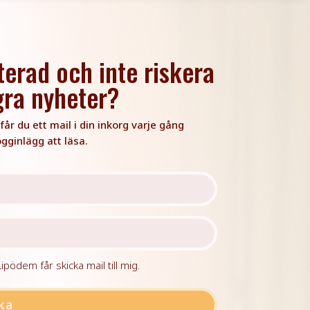
terad och inte riskera
gra nyheter?
år du ett mail i din inkorg varje gång
ogginlägg att läsa.
pödem får skicka mail till mig.
ka