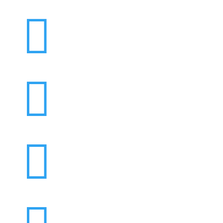


