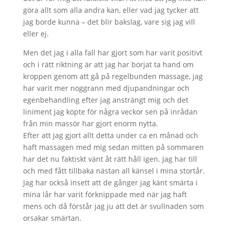
göra allt som alla andra kan, eller vad jag tycker att
jag borde kunna – det blir bakslag, vare sig jag vill
eller ej.
Men det jag i alla fall har gjort som har varit positivt
och i rätt riktning är att jag har börjat ta hand om
kroppen genom att gå på regelbunden massage, jag
har varit mer noggrann med djupandningar och
egenbehandling efter jag ansträngt mig och det
liniment jag köpte för några veckor sen på inrådan
från min massör har gjort enorm nytta.
Efter att jag gjort allt detta under ca en månad och
haft massagen med mig sedan mitten på sommaren
har det nu faktiskt vänt åt rätt håll igen. Jag har till
och med fått tillbaka nästan all känsel i mina stortår.
Jag har också insett att de gånger jag känt smärta i
mina lår har varit förknippade med när jag haft
mens och då förstår jag ju att det är svullnaden som
orsakar smärtan.