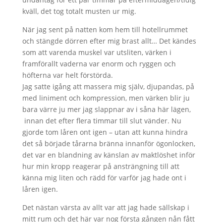
kväll, det tog totalt musten ur mig.
När jag sent på natten kom hem till hotellrummet
och stängde dörren efter mig brast allt… Det kändes
som att varenda muskel var utsliten, värken i
framförallt vaderna var enorm och ryggen och
höfterna var helt förstörda.
Jag satte igång att massera mig själv, djupandas, på
med liniment och kompression, men värken blir ju
bara värre ju mer jag slappnar av i såna här lägen,
innan det efter flera timmar till slut vänder. Nu
gjorde tom låren ont igen – utan att kunna hindra
det så började tårarna bränna innanför ögonlocken,
det var en blandning av känslan av maktlöshet inför
hur min kropp reagerar på ansträngning till att
känna mig liten och rädd för varför jag hade ont i
låren igen.
Det nästan värsta av allt var att jag hade sällskap i
mitt rum och det här var nog första gången nån fått