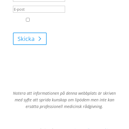
GDPR
Jag godkänner att Leva med Lipödem får
skicka mail till mig.
Skicka
Notera att informationen på denna webbplats är skriven
med syfte att sprida kunskap om lipödem men inte kan
ersätta professionell medicinsk rådgivning.