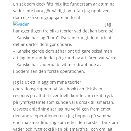
En sak som dock fått mig lite fundersam är att mina
vader inte bara gör väldigt ont utan jag upplever
dom också som gropigare än förut.
Jag
har egentligen tre olika teorier vad det kan bero på.
– Kanske har jag ”bara” överansträngt dom och att
det är därför dom gör ondare.
– Kanske gjorde dom såhär ont tidigare också men
att jag inte kände det på grund av att låren var värre.
– Kanske har vaderna blivit mer drabbade av
lipödem sen den första operationen.
Jag la ut ett inlägg om mina teorier i
operationsgruppen på facebook och fick även
respons på att det eventuellt kunde vara ökat tryck
på lymfsystemet som kunde vara orsak till smärtan.
Oavsett anledning ser jag nu verkligen fram emot
den andra operationen och jag hoppas på samma
enorma smärtlindring som efter den första – tänk om
vader och rygg också kan bli smärtfria, och om jag