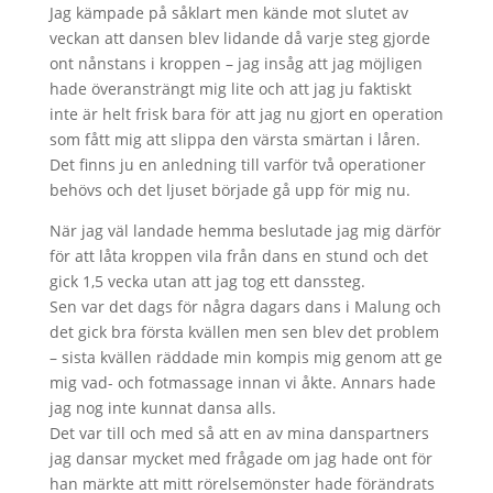
Jag kämpade på såklart men kände mot slutet av
veckan att dansen blev lidande då varje steg gjorde
ont nånstans i kroppen – jag insåg att jag möjligen
hade överansträngt mig lite och att jag ju faktiskt
inte är helt frisk bara för att jag nu gjort en operation
som fått mig att slippa den värsta smärtan i låren.
Det finns ju en anledning till varför två operationer
behövs och det ljuset började gå upp för mig nu.
När jag väl landade hemma beslutade jag mig därför
för att låta kroppen vila från dans en stund och det
gick 1,5 vecka utan att jag tog ett danssteg.
Sen var det dags för några dagars dans i Malung och
det gick bra första kvällen men sen blev det problem
– sista kvällen räddade min kompis mig genom att ge
mig vad- och fotmassage innan vi åkte. Annars hade
jag nog inte kunnat dansa alls.
Det var till och med så att en av mina danspartners
jag dansar mycket med frågade om jag hade ont för
han märkte att mitt rörelsemönster hade förändrats