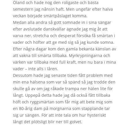
Öland och hade nog den roligaste och bästa
semestern jag nånsin haft. Men ungefär efter halva
veckan började smärtpåslaget komma.
Medan alla andra så gott somnade in i sina sängar
efter avslutade danskvällar ägnade jag mig åt att
varva ner, stretcha och desperat försöka få smärtan i
vader och höfter att ge med sig så jag kunde somna.
Efter några dagar kom den gamla bekanta känslan av
att vakna till smärta tillbaka. Myrkrypningarna och
värken var tillbaka med full kraft, men nu bara i mina
vader – inte alls i låren.
Dessutom hade jag senaste tiden fått problem med
min ena hälsena som var så spänd så jag trodde den
skulle gå av om jag råkade trampa ner hälen lite för
långt. Uppepå detta hade jag då också fått tillbaka
höft och ryggsmärtan som får mig att bete mig som
en 80-årig dam på morgnarna som stapplande tar
sig ur sängen. För att inte tala om hur hysteriskt
långt det plötsligt blir ner till golvet.