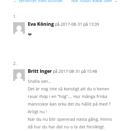
←
Semester med bismak
När ilskan kokar över
→
Eva Köning
på 2017-08-31 på 13:39
❤️
Britt Inger
på 2017-08-31 på 15:48
Snälla vän…
Det är nog inte så konstigt att du o benen
rasar ihop i en ”hög”…. Hur många friska
människor kan orka det du hållit på med ?
Ärligt nu !
När du nu blir opererad nästa gång, minns
då hur du har det nu o ta det försiktigt.