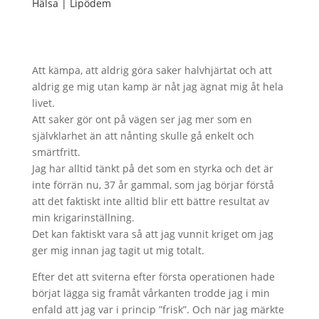
Hälsa
|
Lipödem
Att kämpa, att aldrig göra saker halvhjärtat och att
aldrig ge mig utan kamp är nåt jag ägnat mig åt hela
livet.
Att saker gör ont på vägen ser jag mer som en
självklarhet än att nånting skulle gå enkelt och
smärtfritt.
Jag har alltid tänkt på det som en styrka och det är
inte förrän nu, 37 år gammal, som jag börjar förstå
att det faktiskt inte alltid blir ett bättre resultat av
min krigarinställning.
Det kan faktiskt vara så att jag vunnit kriget om jag
ger mig innan jag tagit ut mig totalt.
Efter det att sviterna efter första operationen hade
börjat lägga sig framåt vårkanten trodde jag i min
enfald att jag var i princip ”frisk”. Och när jag märkte