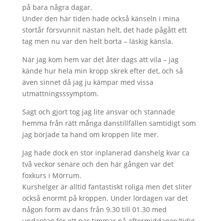
på bara några dagar.
Under den här tiden hade också känseln i mina
stortår försvunnit nästan helt, det hade pågått ett
tag men nu var den helt borta – läskig känsla.
När jag kom hem var det åter dags att vila – jag
kände hur hela min kropp skrek efter det, och så
även sinnet då jag ju kämpar med vissa
utmattningsssymptom.
Sagt och gjort tog jag lite ansvar och stannade
hemma från rätt många danstillfällen samtidigt som
jag började ta hand om kroppen lite mer.
Jag hade dock en stor inplanerad danshelg kvar ca
två veckor senare och den här gången var det
foxkurs i Mörrum.
Kurshelger är alltid fantastiskt roliga men det sliter
också enormt på kroppen. Under lördagen var det
någon form av dans från 9.30 till 01.30 med
undantag för ett par timmar på eftermiddagen/tidig