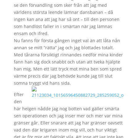
se den förvandling som sker från att jag med
världens största leende lämnar dansbanan – då
ingen kan ana att jag har så ont – till den personen
som handlöst faller in i smärtan när jag lämnas
ensam och ifred.
Nu fanns för första gången inget val än att låta nån
annan se mitt ”rätta” jag och jag blottades totalt.
Med tårarna försiktigt rinnandes nedför mina kinder
fann han sig dock snabbt och utan att tveka hjälpte
han mig. Men ett lätt tryck mot mina ben som spred
värme precis där jag behövde kunde jag till slut
somna tryggt vid hans sida.
Efter
den
här helgen nådde jag nog botten vad gäller smärta
sen operationen och jag inser mer och mer var mina
gränser går. Eller snarare att jag har gränser oavsett
vad den där krigaren inom mig vill, och hur viktigt
det är för mig att faktiskt vila. Att inse att jag inte kan