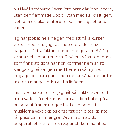
Nu i kväll småpyrde ilskan inte bara där inne längre,
utan den flammade upp till ytan med full kraft igen.
Det som orsakade utbrottet var mina galet onda
vader.
Jag har jobbat hela helgen med att hålla kurser
vilket innebär att jag står upp stora delar av
dagarna. Detta faktum borde inte göra en 37-årig
kvinna helt ledbruten och få så ont så att det enda
som finns att göra när hon kommer hem är att
slänga sig på sängen med benen i så mycket
högläge det bara går – men det är såhär det är för
mig och många andra att ha lipödem.
Just i denna stund har jag nåt så fruktansvärt ont i
mina vader så det känns som att dom håller på att
pulsera ut från min egen hud eller som att
musklerna växt explosionsartat och plötsligt inte
får plats där inne längre. Det är som att dom
desperat letar efter olika vägar att komma ut på