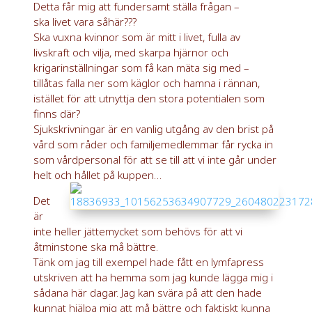
Detta får mig att fundersamt ställa frågan –
ska livet vara såhär???
Ska vuxna kvinnor som är mitt i livet, fulla av
livskraft och vilja, med skarpa hjärnor och
krigarinställningar som få kan mäta sig med –
tillåtas falla ner som käglor och hamna i rännan,
istället för att utnyttja den stora potentialen som
finns där?
Sjukskrivningar är en vanlig utgång av den brist på
vård som råder och familjemedlemmar får rycka in
som vårdpersonal för att se till att vi inte går under
helt och hållet på kuppen…
Det
är
inte heller jättemycket som behövs för att vi
åtminstone ska må bättre.
Tänk om jag till exempel hade fått en lymfapress
utskriven att ha hemma som jag kunde lägga mig i
sådana här dagar. Jag kan svära på att den hade
kunnat hjälpa mig att må bättre och faktiskt kunna