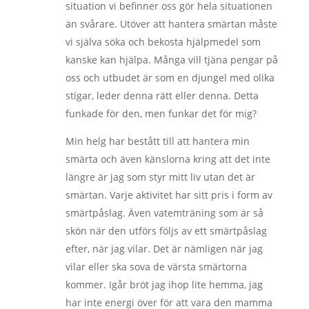
situation vi befinner oss gör hela situationen
än svårare. Utöver att hantera smärtan måste
vi själva söka och bekosta hjälpmedel som
kanske kan hjälpa. Många vill tjäna pengar på
oss och utbudet är som en djungel med olika
stigar, leder denna rätt eller denna. Detta
funkade för den, men funkar det för mig?
Min helg har bestått till att hantera min
smärta och även känslorna kring att det inte
längre är jag som styr mitt liv utan det är
smärtan. Varje aktivitet har sitt pris i form av
smärtpåslag. Även vatemträning som är så
skön när den utförs följs av ett smärtpåslag
efter, när jag vilar. Det är nämligen när jag
vilar eller ska sova de värsta smärtorna
kommer. Igår bröt jag ihop lite hemma, jag
har inte energi över för att vara den mamma