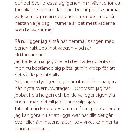
och behöver pressa sig igenom min vävnad för att
försöka ta sig fram där inne. Det är precis samma
värk som jag innan operationen kände i mina lår –
nästan varje dag – numera är det mest vaderna
som besvärar mig.
Så nu ligger jag alltså här hemma i sängen med
benen rakt upp mot väggen – och är
skitförbannad!!!
Jag hade annat jag ville och behövde göra ikväll,
men nu bestämde sig plötsligt min kropp för att
det skulle jag inte alls.
Nej, jag ska tydligen ligga här utan att kunna göra
nån nytta överhuvudtaget…. Och visst, jag har
jobbat hela helgen och borde väl egentligen vila
ändå – men det vill jag kunna välja själv!!!
Inte att min kropp bestämmer åt mig att det enda
jag kan göra nu är att ligga kvar här tills det går
över eller åtminstone lättar lite – vilket kommer ta
många timmar…