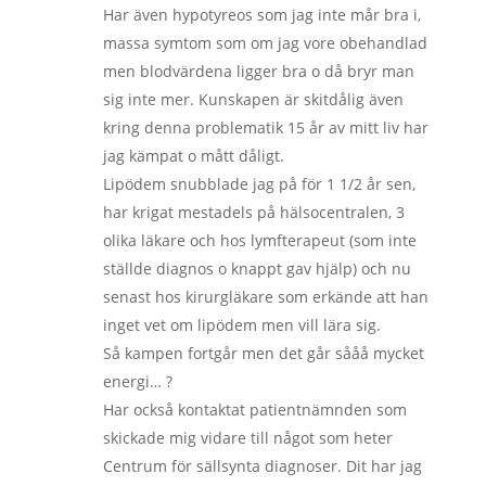
Har även hypotyreos som jag inte mår bra i,
massa symtom som om jag vore obehandlad
men blodvärdena ligger bra o då bryr man
sig inte mer. Kunskapen är skitdålig även
kring denna problematik 15 år av mitt liv har
jag kämpat o mått dåligt.
Lipödem snubblade jag på för 1 1/2 år sen,
har krigat mestadels på hälsocentralen, 3
olika läkare och hos lymfterapeut (som inte
ställde diagnos o knappt gav hjälp) och nu
senast hos kirurgläkare som erkände att han
inget vet om lipödem men vill lära sig.
Så kampen fortgår men det går sååå mycket
energi… ?
Har också kontaktat patientnämnden som
skickade mig vidare till något som heter
Centrum för sällsynta diagnoser. Dit har jag