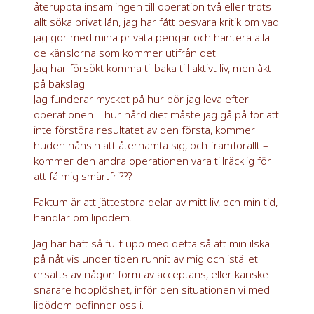
återuppta insamlingen till operation två eller trots
allt söka privat lån, jag har fått besvara kritik om vad
jag gör med mina privata pengar och hantera alla
de känslorna som kommer utifrån det.
Jag har försökt komma tillbaka till aktivt liv, men åkt
på bakslag.
Jag funderar mycket på hur bör jag leva efter
operationen – hur hård diet måste jag gå på för att
inte förstöra resultatet av den första, kommer
huden nånsin att återhämta sig, och framförallt –
kommer den andra operationen vara tillräcklig för
att få mig smärtfri???
Faktum är att jättestora delar av mitt liv, och min tid,
handlar om lipödem.
Jag har haft så fullt upp med detta så att min ilska
på nåt vis under tiden runnit av mig och istället
ersatts av någon form av acceptans, eller kanske
snarare hopplöshet, inför den situationen vi med
lipödem befinner oss i.