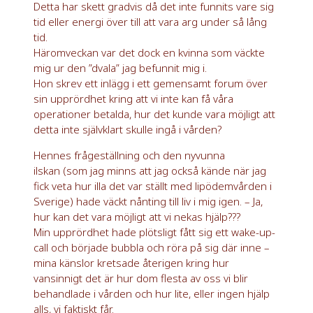
Detta har skett gradvis då det inte funnits vare sig
tid eller energi över till att vara arg under så lång
tid.
Häromveckan var det dock en kvinna som väckte
mig ur den ”dvala” jag befunnit mig i.
Hon skrev ett inlägg i ett gemensamt forum över
sin upprördhet kring att vi inte kan få våra
operationer betalda, hur det kunde vara möjligt att
detta inte självklart skulle ingå i vården?
Hennes frågeställning och den nyvunna
ilskan (som jag minns att jag också kände när jag
fick veta hur illa det var ställt med lipödemvården i
Sverige) hade väckt nånting till liv i mig igen. – Ja,
hur kan det vara möjligt att vi nekas hjälp???
Min upprördhet hade plötsligt fått sig ett wake-up-
call och började bubbla och röra på sig där inne –
mina känslor kretsade återigen kring hur
vansinnigt det är hur dom flesta av oss vi blir
behandlade i vården och hur lite, eller ingen hjälp
alls, vi faktiskt får.