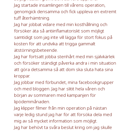
Jag startade insamlingen till vårens operation,
genomgick densamma och fick uppleva en extremt
tuff återhämtning.
Jag har jobbat vidare med min kosthållning och
försöker äta så antiinflamatoriskt som möjligt
samtidigt som jag inte vill lägga för stort fokus på
kosten för att undvika att trigga gammalt
ätstörningsbeteende.
Jag har fortsatt jobba stenhårt med min självkärlek
och försöker ständigt påverka andra i min situation
att göra detsamma så att dom ska sluta hata sina
kroppar.
Jag jobbar med förbundet, mina facebookgrupper
och med bloggen. Jag har slitit hela våren och
början av sommaren med kampanjen för
lipödemmånaden.
Jag klipper filmer från min operation på nästan
varje ledig stund jag har för att försöka dela med
mig av så mycket information som möjligt.
Jag har behövt ta svåra beslut kring om jag skulle