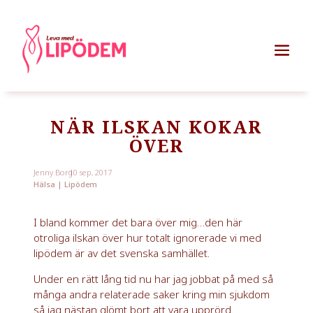
NÄR ILSKAN KOKAR
ÖVER
Jenny Borg
10 sep, 2017
Hälsa
|
Lipödem
I bland kommer det bara över mig…den här
otroliga ilskan över hur totalt ignorerade vi med
lipödem är av det svenska samhället.
Under en rätt lång tid nu har jag jobbat på med så
många andra relaterade saker kring min sjukdom
så jag nästan glömt bort att vara upprörd.