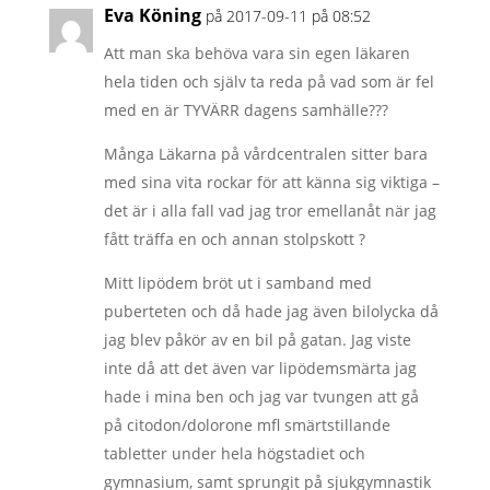
Eva Köning
på 2017-09-11 på 08:52
Att man ska behöva vara sin egen läkaren
hela tiden och själv ta reda på vad som är fel
med en är TYVÄRR dagens samhälle???
Många Läkarna på vårdcentralen sitter bara
med sina vita rockar för att känna sig viktiga –
det är i alla fall vad jag tror emellanåt när jag
fått träffa en och annan stolpskott ?
Mitt lipödem bröt ut i samband med
puberteten och då hade jag även bilolycka då
jag blev påkör av en bil på gatan. Jag viste
inte då att det även var lipödemsmärta jag
hade i mina ben och jag var tvungen att gå
på citodon/dolorone mfl smärtstillande
tabletter under hela högstadiet och
gymnasium, samt sprungit på sjukgymnastik