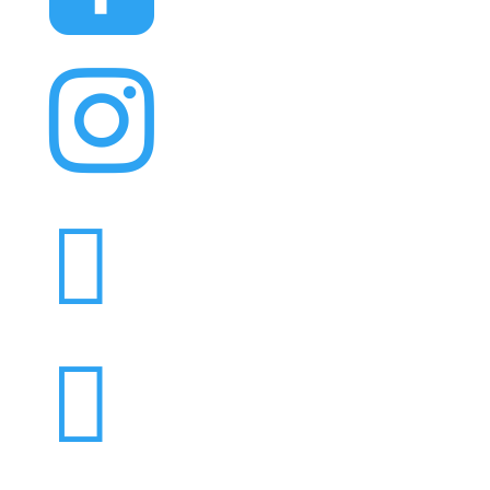


