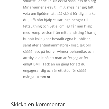
smärtstillande ?? Blir också sååå less och arg .
Mina vänner skrev till mig, nyss när jag fått
veta om lipödem att såå skönt för dig , nu kan
du ju få nån hjälp?!! Har inga pengar till
fettsugning och vet ej om jag får nån hjälp
med kompression från mitt landsting ( har ej
hunnit kolla ) har beställt egna bubblisar,
samt äter antiinflammatorisk kost. Jag blir
såååå less på hur vi kvinnor behandlas och
att skylla allt på att man är fet?Jag är fet,
enligt BMI . Tack än en gång för att du
engagerar dig och är ett stöd för såååå
många . Kram ❤️
Skicka en kommentar