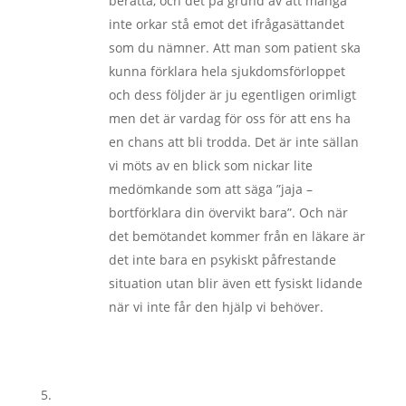
berätta, och det på grund av att många
inte orkar stå emot det ifrågasättandet
som du nämner. Att man som patient ska
kunna förklara hela sjukdomsförloppet
och dess följder är ju egentligen orimligt
men det är vardag för oss för att ens ha
en chans att bli trodda. Det är inte sällan
vi möts av en blick som nickar lite
medömkande som att säga ”jaja –
bortförklara din övervikt bara”. Och när
det bemötandet kommer från en läkare är
det inte bara en psykiskt påfrestande
situation utan blir även ett fysiskt lidande
när vi inte får den hjälp vi behöver.