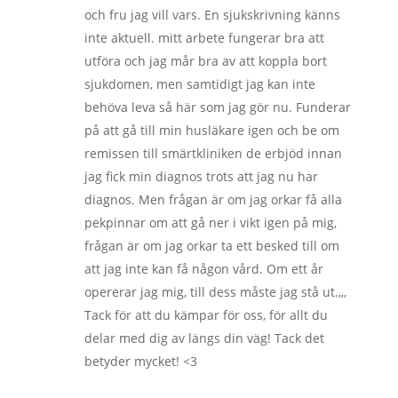
och fru jag vill vars. En sjukskrivning känns
inte aktuell. mitt arbete fungerar bra att
utföra och jag mår bra av att koppla bort
sjukdomen, men samtidigt jag kan inte
behöva leva så här som jag gör nu. Funderar
på att gå till min husläkare igen och be om
remissen till smärtkliniken de erbjöd innan
jag fick min diagnos trots att jag nu har
diagnos. Men frågan är om jag orkar få alla
pekpinnar om att gå ner i vikt igen på mig,
frågan är om jag orkar ta ett besked till om
att jag inte kan få någon vård. Om ett år
opererar jag mig, till dess måste jag stå ut.,,,
Tack för att du kämpar för oss, för allt du
delar med dig av längs din väg! Tack det
betyder mycket! <3