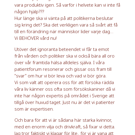
vara produktiv igen. Så varför i helvete kan vi inte få
någon hjälp???
Hur länge ska vi vänta på att politikerna beslutar
sig kring det? Ska det verkligen vara så svårt att få
till en förändring när människor lider varje dag…
Vi BEHÖVER vård nu!
Utöver det ignoranta beteendet vi får ta emot
från vården och politiker ska vi också bära all oro
över vår framtida hälsa alldeles själva. I våra
patientforum resonerar och gissar oss fram till
”svar” om hur vi bör leva och vad vi bör göra.
Vi som valt att operera oss för att försöka rädda
våra liv känner oss ofta som försökskaniner då vi
inte har någon expertis på området i Sverige att
tillgå över huvud taget. Just nu är det vi patienter
som är expertisen.
Och bara för att vi är sådana här starka kvinnor,
med en enorm vilja och drivkraft, så fixar vi detta.
Jag tror faktiskt vi klagar för lite.. för vi är vana att