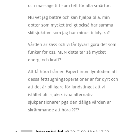
och massage titt som tett för alla smärtor.
Nu vet jag bättre och kan hjälpa bl.a. min
dotter som mycket troligt också har samma
skitsjukdom som jag har minus bilolycka?
Vården är kass och vi får tyvärr göra det som
funkar för oss, MEN detta tar så mycket
energi och kraft?
Att få höra från en Expert inom lymfödem att
dessa fettsugningsoperationer är för dyrt och
att det är billigare för landstinget att vi
istället blir sjukskrivna alternativ
sjukpensionärer pga den dåliga vården är
skrämmande att höra ????
Inte mitt fel
på 2017-09-18 på 17:22