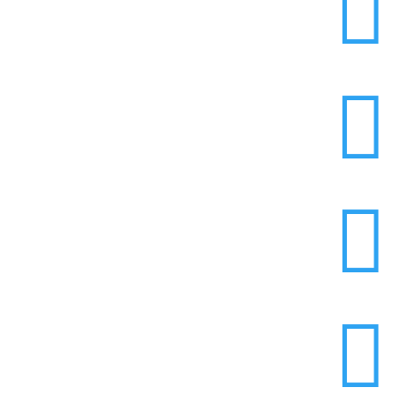



