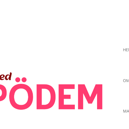
H
OM
MA