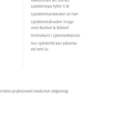
Välkommen att fira att
Lipödemspa fyller 5 år
Lipödemhandduken är här!
Lipödemmånaden invigs
med Bubbel & Babbel
Onlinekurs i självmedkänsla
Hur självkritik kan påverka
ett helt liv
sätta professionell medicinsk rådgivning.