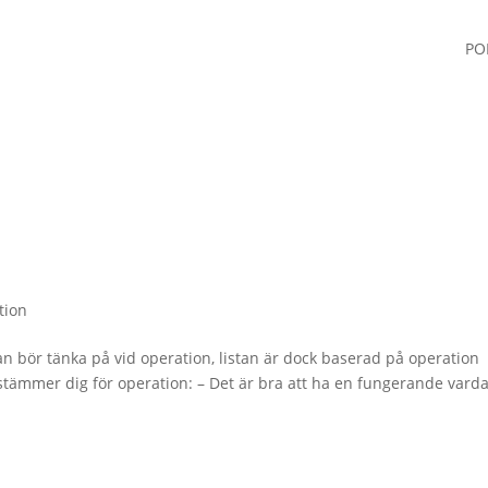
PO
n
tion
n bör tänka på vid operation, listan är dock baserad på operation
ämmer dig för operation: – Det är bra att ha en fungerande vard