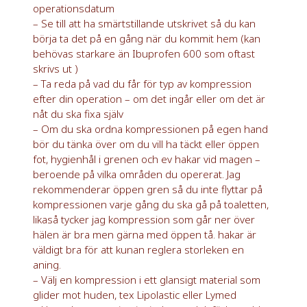
operationsdatum
– Se till att ha smärtstillande utskrivet så du kan
börja ta det på en gång när du kommit hem (kan
behövas starkare än Ibuprofen 600 som oftast
skrivs ut )
– Ta reda på vad du får för typ av kompression
efter din operation – om det ingår eller om det är
nåt du ska fixa själv
– Om du ska ordna kompressionen på egen hand
bör du tänka över om du vill ha täckt eller öppen
fot, hygienhål i grenen och ev hakar vid magen –
beroende på vilka områden du opererat. Jag
rekommenderar öppen gren så du inte flyttar på
kompressionen varje gång du ska gå på toaletten,
likaså tycker jag kompression som går ner över
hälen är bra men gärna med öppen tå. hakar är
väldigt bra för att kunan reglera storleken en
aning.
– Välj en kompression i ett glansigt material som
glider mot huden, tex Lipolastic eller Lymed