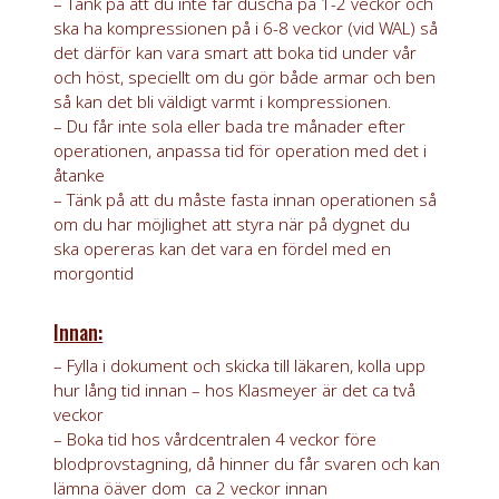
–
Tänk på att du inte får duscha på 1-2 veckor och
ska ha kompressionen på i 6-8 veckor (vid WAL) så
det därför kan vara smart att boka tid under vår
och höst, speciellt om du gör både armar och ben
så kan det bli väldigt varmt i kompressionen.
– Du får inte sola eller bada tre månader efter
operationen, anpassa tid för operation med det i
åtanke
– Tänk på att du måste fasta innan operationen så
om du har möjlighet att styra när på dygnet du
ska opereras kan det vara en fördel med en
morgontid
Innan:
– Fylla i dokument och skicka till läkaren, kolla upp
hur lång tid innan – hos Klasmeyer är det ca två
veckor
– Boka tid hos vårdcentralen 4 veckor före
blodprovstagning, då hinner du får svaren och kan
lämna öäver dom ca 2 veckor innan