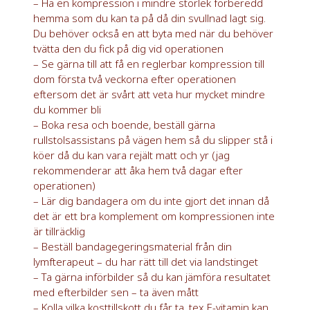
– Ha en kompression i mindre storlek förberedd
hemma som du kan ta på då din svullnad lagt sig.
Du behöver också en att byta med när du behöver
tvätta den du fick på dig vid operationen
– Se gärna till att få en reglerbar kompression till
dom första två veckorna efter operationen
eftersom det är svårt att veta hur mycket mindre
du kommer bli
– Boka resa och boende, beställ gärna
rullstolsassistans på vägen hem så du slipper stå i
köer då du kan vara rejält matt och yr (jag
rekommenderar att åka hem två dagar efter
operationen)
– Lär dig bandagera om du inte gjort det innan då
det är ett bra komplement om kompressionen inte
är tillräcklig
– Beställ bandagegeringsmaterial från din
lymfterapeut – du har rätt till det via landstinget
– Ta gärna införbilder så du kan jämföra resultatet
med efterbilder sen – ta även mått
– Kolla vilka kosttillskott du får ta, tex E-vitamin kan