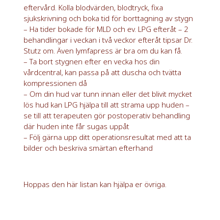
eftervård. Kolla blodvärden, blodtryck, fixa
sjukskrivning och boka tid för borttagning av stygn
– Ha tider bokade för MLD och ev. LPG efteråt – 2
behandlingar i veckan i två veckor efteråt tipsar Dr.
Stutz om. Även lymfapress är bra om du kan få.
– Ta bort stygnen efter en vecka hos din
vårdcentral, kan passa på att duscha och tvätta
kompressionen då
– Om din hud var tunn innan eller det blivit mycket
lös hud kan LPG hjälpa till att strama upp huden –
se till att terapeuten gör postoperativ behandling
där huden inte får sugas uppåt
– Följ gärna upp ditt operationsresultat med att ta
bilder och beskriva smärtan efterhand
Hoppas den här listan kan hjälpa er övriga.