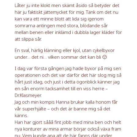
Låter ju inte klokt men skämt åsido så betyder det
här ju faktiskt jättemycket för mig. Tänk om det nu
kan vara ett minne blott att lida sig igenom
somrarna antingen med stora, blödande sår
mellan benen eller inklämd i dubbla lager kläder för
att slippa sår.
En sval, härlig klänning eller kjol, utan cykelbyxor
under… det ni… vilken sommar det kan bli 🙂
I dag var första gången jag hade byxor på mig sen
operationen och det var därför det här slog mig så
hårt just idag, och just i detta ögonblick känner jag
en sån enorm tacksamhet till en viss herre –
Dr.Klasmeyer.
Jag och min kompis Hanna brukar kalla honom får
vår superhjälte – och det är banne mig så det
känns.
Han har gjort sååå fint jobb med mina ben och helt
nya konturer av mina armar börjar också växa fram
nu. Vem kunde ana att de här fanns där under