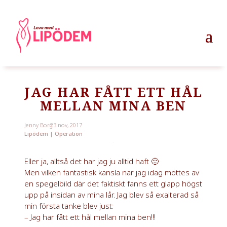
JAG HAR FÅTT ETT HÅL
MELLAN MINA BEN
Jenny Borg
23 nov, 2017
Lipödem
|
Operation
Eller ja, alltså det har jag ju alltid haft 🙂
Men vilken fantastisk känsla när jag idag möttes av
en spegelbild där det faktiskt fanns ett glapp högst
upp på insidan av mina lår. Jag blev så exalterad så
min första tanke blev just:
– Jag har fått ett hål mellan mina ben!!!