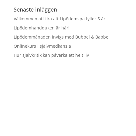
Senaste inläggen
Välkommen att fira att Lipödemspa fyller 5 år
Lipödemhandduken är här!
Lipödemmånaden invigs med Bubbel & Babbel
Onlinekurs i självmedkänsla
Hur självkritik kan påverka ett helt liv
Vill du hålla dig uppdaterad
och inte riskera att missa