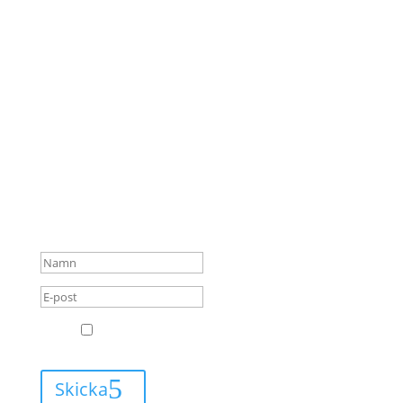
några nyheter?
Genom att registrera din e-postadress får du ett mail
i din inkorg varje gång
det finns ett nytt blogginlägg att läsa.
GRATTIS! Du är nu tillagd på
min e-postlista för
blogginlägg och kommer
alltid få mail när jag har
något nytt att berätta för dig.
GDPR
Jag godkänner att Leva med Lipödem får
skicka mail till mig.
Skicka