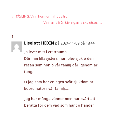
←
TÄVLING: Vinn hormonfri hudvård
Vinnarna från tävlingarna ska utses!
→
Liselott HEDIN
på 2024-11-09 på 18:44
Ja lever mitt i ett trauma.
Där min lillasysters man blev sjuk o den
resan som hon o vår familj går igenom är
tung.
O jag som har en egen svår sjukdom är
koordinator i vår familj….
Jag har många vänner men har svårt att
berätta för dem vad som hänt o händer.