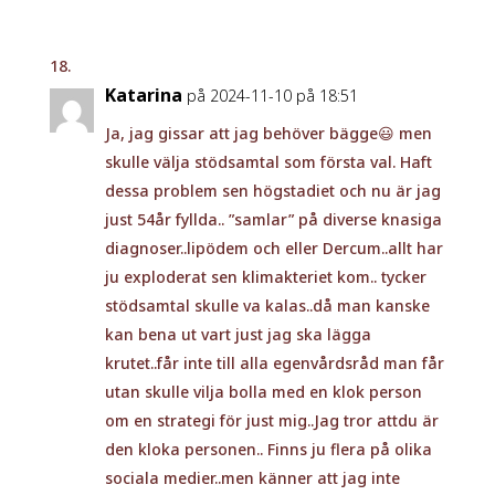
Katarina
på 2024-11-10 på 18:51
Ja, jag gissar att jag behöver bägge😃 men
skulle välja stödsamtal som första val. Haft
dessa problem sen högstadiet och nu är jag
just 54år fyllda.. ”samlar” på diverse knasiga
diagnoser..lipödem och eller Dercum..allt har
ju exploderat sen klimakteriet kom.. tycker
stödsamtal skulle va kalas..då man kanske
kan bena ut vart just jag ska lägga
krutet..får inte till alla egenvårdsråd man får
utan skulle vilja bolla med en klok person
om en strategi för just mig..Jag tror attdu är
den kloka personen.. Finns ju flera på olika
sociala medier..men känner att jag inte