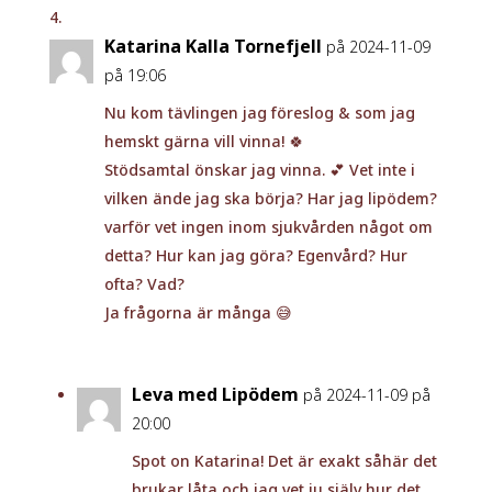
Katarina Kalla Tornefjell
på 2024-11-09
på 19:06
Nu kom tävlingen jag föreslog & som jag
hemskt gärna vill vinna! 🍀
Stödsamtal önskar jag vinna. 💕 Vet inte i
vilken ände jag ska börja? Har jag lipödem?
varför vet ingen inom sjukvården något om
detta? Hur kan jag göra? Egenvård? Hur
ofta? Vad?
Ja frågorna är många 😅
Leva med Lipödem
på 2024-11-09 på
20:00
Spot on Katarina! Det är exakt såhär det
brukar låta och jag vet ju själv hur det