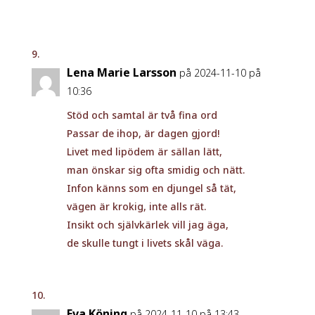
Lena Marie Larsson
på 2024-11-10 på
10:36
Stöd och samtal är två fina ord
Passar de ihop, är dagen gjord!
Livet med lipödem är sällan lätt,
man önskar sig ofta smidig och nätt.
Infon känns som en djungel så tät,
vägen är krokig, inte alls rät.
Insikt och självkärlek vill jag äga,
de skulle tungt i livets skål väga.
Eva Köning
på 2024-11-10 på 13:43