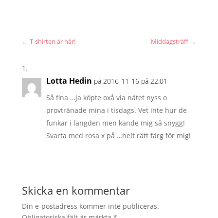
←
T-shirten är här!
Middagsträff
→
Lotta Hedin
på 2016-11-16 på 22:01
Så fina …ja köpte oxå via nätet nyss o
provtränade mina i tisdags. Vet inte hur de
funkar i längden men kände mig så snygg!
Svarta med rosa x på …helt rätt färg för mig!
Skicka en kommentar
Din e-postadress kommer inte publiceras.
Obligatoriska fält är märkta
*