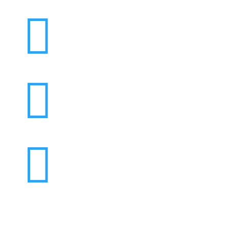


