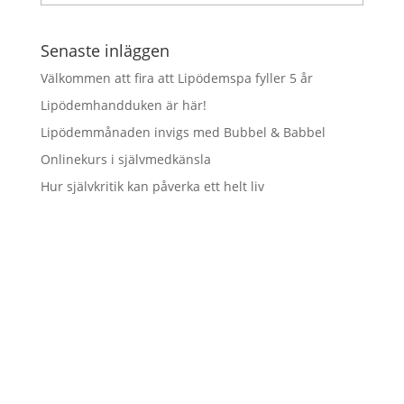
Senaste inläggen
Välkommen att fira att Lipödemspa fyller 5 år
Lipödemhandduken är här!
Lipödemmånaden invigs med Bubbel & Babbel
Onlinekurs i självmedkänsla
Hur självkritik kan påverka ett helt liv
Vill du hålla dig uppdaterad