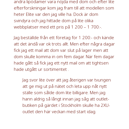
andra lipödamer vara nöjda med dom och efter lite
efterforskningar kom jag fram till att modellen som
heter Elite var den jag ville ha. Dock är dom
svindyra och jag hittade dom på lite olika
webbplatser med ett pris på 1 200 – 1 700:-.
Jag beställde från ett företag för 1 200:- och kände
att det ändå var ok trots allt. Men efter några dagar
fick jag ett mail att dom var slut på lager men att
dom skulle komma in om fem dagar. När fem dagar
hade gått så fick jag ett nytt mail om att tightsen
hade utgått ur sortimentet .
Jag svor lite över att jag återigen var tvungen
att ge mig ut på nätet och leta upp nåt nytt
ställe som sålde dom lite billigare. Men jag
hann aldrig så långt innan jag såg att outlet-
butiken på gärdet i Stockholm skulle ha 2XU-
outlet den här veckan med start idag.