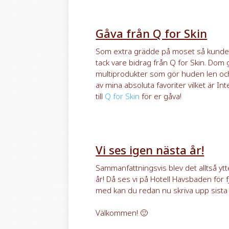
Gåva från Q for Skin
Som extra grädde på moset så kunde ja
tack vare bidrag från Q for Skin. Dom
multiprodukter som gör huden len och
av mina absoluta favoriter vilket är I
till
Q for Skin
för er gåva!
Vi ses igen nästa år!
Sammanfattningsvis blev det alltså ytte
år! Då ses vi på Hotell Havsbaden för f
med kan du redan nu skriva upp sist
Välkommen! 🙂