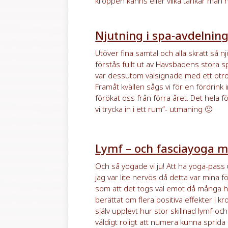
kroppen känns eller vilka tankar man 
Njutning i spa-avdelnin
Utöver fina samtal och alla skratt så njö
förstås fullt ut av Havsbadens stora 
var dessutom välsignade med ett otrol
Framåt kvällen sågs vi för en fördrink
förökat oss från förra året. Det hela
vi trycka in i ett rum”- utmaning 🙂
Lymf – och fasciayoga m
Och så yogade vi ju! Att ha yoga-pass 
jag var lite nervös då detta var mina f
som att det togs väl emot då många h
berättat om flera positiva effekter i k
själv upplevt hur stor skillnad lymf-o
väldigt roligt att numera kunna sprid