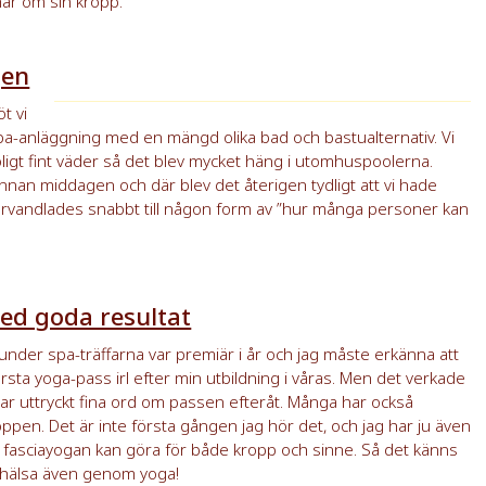
har om sin kropp.
gen
t vi
spa-anläggning med en mängd olika bad och bastualternativ. Vi
igt fint väder så det blev mycket häng i utomhuspoolerna.
 innan middagen och där blev det återigen tydligt att vi hade
 förvandlades snabbt till någon form av ”hur många personer kan
ed goda resultat
under spa-träffarna var premiär i år och jag måste erkänna att
örsta yoga-pass irl efter min utbildning i våras. Men det verkade
ar uttryckt fina ord om passen efteråt. Många har också
roppen. Det är inte första gången jag hör det, och jag har ju även
ch fasciayogan kan göra för både kropp och sinne. Så det känns
a hälsa även genom yoga!