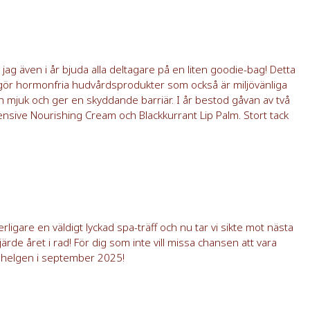
g även i år bjuda alla deltagare på en liten goodie-bag! Detta
 gör hormonfria hudvårdsprodukter som också är miljövänliga
 mjuk och ger en skyddande barriär. I år bestod gåvan av två
ntensive Nourishing Cream och Blackkurrant Lip Palm. Stort tack
rligare en väldigt lyckad spa-träff och nu tar vi sikte mot nästa
järde året i rad! För dig som inte vill missa chansen att vara
a helgen i september 2025!