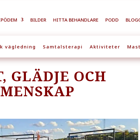
IPÖDEM
BILDER
HITTA BEHANDLARE
PODD
BLOG
sk vägledning
Samtalsterapi
Aktiviteter
Mast
T, GLÄDJE OCH
EMENSKAP