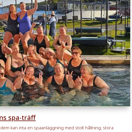
ns spa-träff
pödem kan inta en spaanläggning med stolt hållning, stora