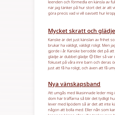
leenden och förmedla en känsla av fulls
när jag tänker på hur stort det är att vi
göra precis vad vi vill oavsett hur kro
Mycket skratt och glädj
Kanske är det just känslan av frihet so
brukar ha väldigt, väldigt roligt. Men j
gjorde i år. Kanske berodde det på att
glädje är dubbel glädje 🙂 Eller så va
fokuset på våra inre barn och dera
just att få ha roligt, och även att få 
Nya vänskapsband
Att umgås med likasinnade leder mig i
dom här träffarna så blir det tydligt 
lever med lipödem så är det att inte 
någon att bolla med. Eller nån som ka