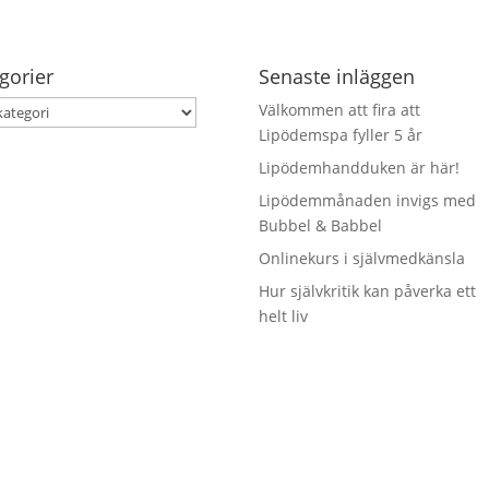
gorier
Senaste inläggen
orier
Välkommen att fira att
Lipödemspa fyller 5 år
Lipödemhandduken är här!
Lipödemmånaden invigs med
Bubbel & Babbel
Onlinekurs i självmedkänsla
Hur självkritik kan påverka ett
helt liv