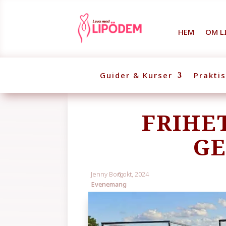
HEM
OM L
Guider & Kurser
Prakti
FRIHE
G
Jenny Borg
6 okt, 2024
Evenemang