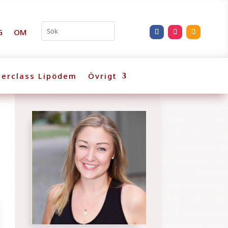
G
OM
erclass Lipödem
Övrigt