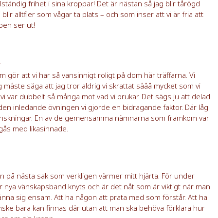
tändig frihet i sina kroppar! Det är nästan så jag blir tårögd
 blir alltfler som vågar ta plats – och som inser att vi är fria att
ppen ser ut!
e
m gör att vi har så vansinnigt roligt på dom här träffarna. Vi
ag måste säga att jag tror aldrig vi skrattat sååå mycket som vi
 vi var dubbelt så många mot vad vi brukar. Det sägs ju att delad
r den inledande övningen vi gjorde en bidragande faktor. Där låg
s önskningar. En av de gemensamma nämnarna som framkom var
umgås med likasinnade.
n på nästa sak som verkligen värmer mitt hjärta. För under
hur nya vänskapsband knyts och är det nåt som är viktigt när man
känna sig ensam. Att ha någon att prata med som förstår. Att ha
nske bara kan finnas där utan att man ska behöva förklara hur