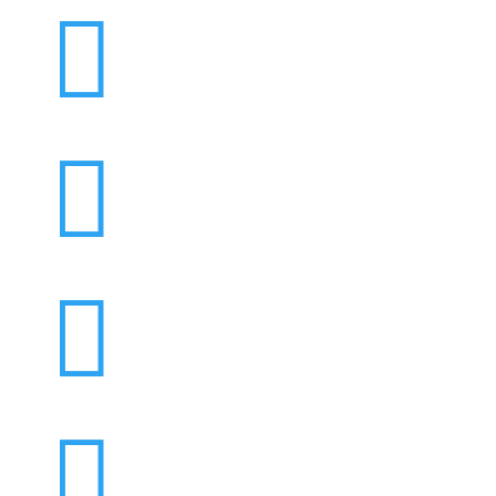



