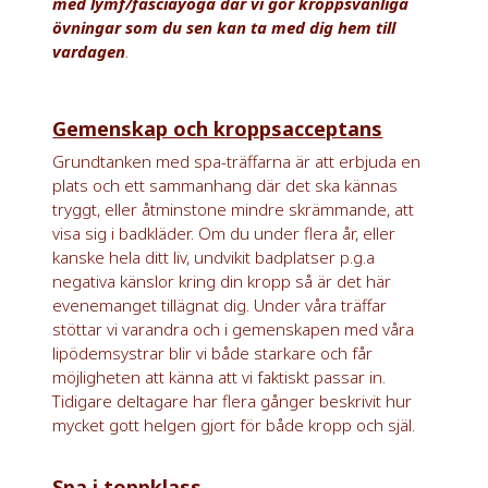
med lymf/fasciayoga där vi gör kroppsvänliga
övningar som du sen kan ta med dig hem till
vardagen
.
Gemenskap och kroppsacceptans
Grundtanken med spa-träffarna är att erbjuda en
plats och ett sammanhang där det ska kännas
tryggt, eller åtminstone mindre skrämmande, att
visa sig i badkläder. Om du under flera år, eller
kanske hela ditt liv, undvikit badplatser p.g.a
negativa känslor kring din kropp så är det här
evenemanget tillägnat dig. Under våra träffar
stöttar vi varandra och i gemenskapen med våra
lipödemsystrar blir vi både starkare och får
möjligheten att känna att vi faktiskt passar in.
Tidigare deltagare har flera gånger beskrivit hur
mycket gott helgen gjort för både kropp och själ.
Spa i toppklass