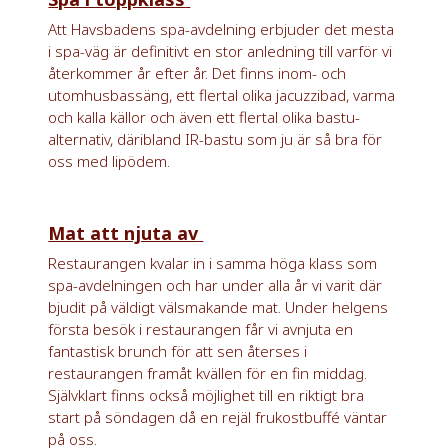
Att Havsbadens spa-avdelning erbjuder det mesta
i spa-väg är definitivt en stor anledning till varför vi
återkommer år efter år. Det finns inom- och
utomhusbassäng, ett flertal olika jacuzzibad, varma
och kalla källor och även ett flertal olika bastu-
alternativ, däribland IR-bastu som ju är så bra för
oss med lipödem.
Mat att njuta av
Restaurangen kvalar in i samma höga klass som
spa-avdelningen och har under alla år vi varit där
bjudit på väldigt välsmakande mat. Under helgens
första besök i restaurangen får vi avnjuta en
fantastisk brunch för att sen återses i
restaurangen framåt kvällen för en fin middag.
Självklart finns också möjlighet till en riktigt bra
start på söndagen då en rejäl frukostbuffé väntar
på oss.