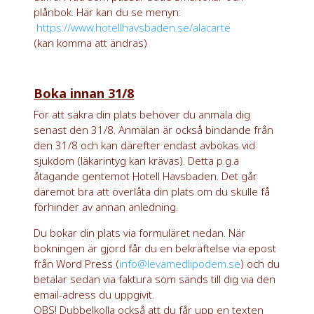
plånbok. Här kan du se menyn:
https://www.hotellhavsbaden.se/alacarte
(kan komma att ändras)
Boka innan 31/8
För att säkra din plats behöver du anmäla dig
senast den 31/8. Anmälan är också bindande från
den 31/8 och kan därefter endast avbokas vid
sjukdom (läkarintyg kan krävas). Detta
p.g.a
åtagande gentemot Hotell Havsbaden. Det går
däremot bra att överlåta din plats om du skulle få
förhinder av annan anledning.
Du bokar din plats via formuläret nedan. När
bokningen är gjord får du en bekräftelse via epost
från Word Press (
info@levamedlipodem.se
) och du
betalar sedan via faktura som sänds till dig via den
email-adress du uppgivit.
OBS! Dubbelkolla också att du får upp en texten