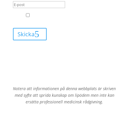
GDPR
Jag godkänner att Leva med Lipödem får
skicka mail till mig.
Skicka
Notera att informationen på denna webbplats är skriven
med syfte att sprida kunskap om lipödem men inte kan
ersätta professionell medicinsk rådgivning.