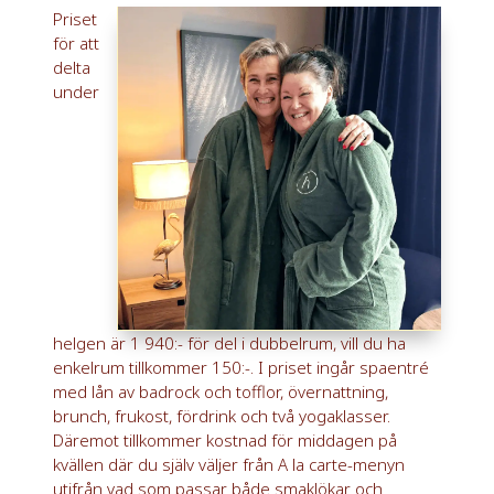
Priset
för att
delta
under
helgen är 1 940:- för del i dubbelrum, vill du ha
enkelrum tillkommer 150:-. I priset ingår spaentré
med lån av badrock och tofflor, övernattning,
brunch, frukost, fördrink och två yogaklasser.
Däremot tillkommer kostnad för middagen på
kvällen där du själv väljer från A la carte-menyn
utifrån
vad som passar både smaklökar och