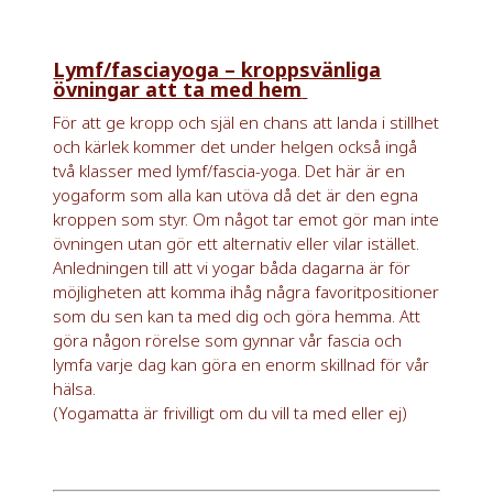
Lymf/fasciayoga – kroppsvänliga
övningar att ta med hem
För att ge kropp och själ en chans att landa i stillhet
och kärlek kommer det under helgen också ingå
två klasser med lymf/fascia-yoga. Det här är en
yogaform som alla kan utöva då det är den egna
kroppen som styr. Om något tar emot gör man inte
övningen utan gör ett alternativ eller vilar istället.
Anledningen till att vi yogar båda dagarna är för
möjligheten att komma ihåg några favoritpositioner
som du sen kan ta med dig och göra hemma. Att
göra någon rörelse som gynnar vår fascia och
lymfa varje dag kan göra en enorm skillnad för vår
hälsa.
(Yogamatta är frivilligt om du vill ta med eller ej)