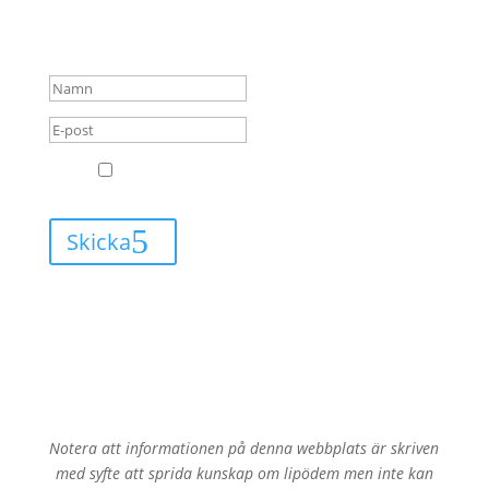
alltid få mail när jag har
något nytt att berätta för dig.
GDPR
Jag godkänner att Leva med Lipödem får
skicka mail till mig.
Skicka
Notera att informationen på denna webbplats är skriven
med syfte att sprida kunskap om lipödem men inte kan