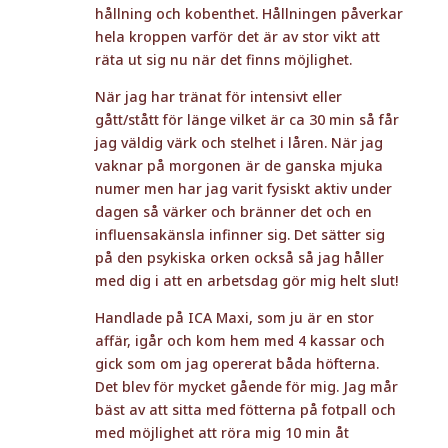
hållning och kobenthet. Hållningen påverkar
hela kroppen varför det är av stor vikt att
räta ut sig nu när det finns möjlighet.
När jag har tränat för intensivt eller
gått/stått för länge vilket är ca 30 min så får
jag väldig värk och stelhet i låren. När jag
vaknar på morgonen är de ganska mjuka
numer men har jag varit fysiskt aktiv under
dagen så värker och bränner det och en
influensakänsla infinner sig. Det sätter sig
på den psykiska orken också så jag håller
med dig i att en arbetsdag gör mig helt slut!
Handlade på ICA Maxi, som ju är en stor
affär, igår och kom hem med 4 kassar och
gick som om jag opererat båda höfterna.
Det blev för mycket gående för mig. Jag mår
bäst av att sitta med fötterna på fotpall och
med möjlighet att röra mig 10 min åt