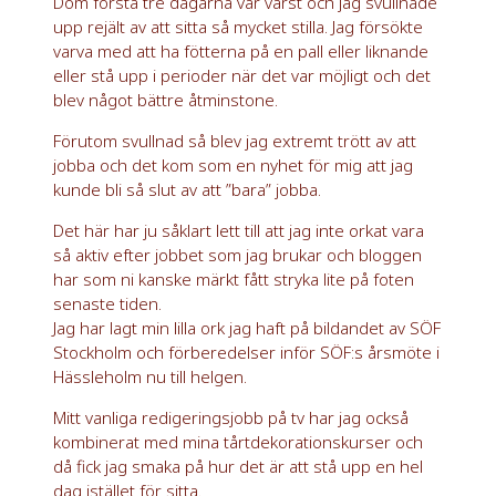
Dom första tre dagarna var värst och jag svullnade
upp rejält av att sitta så mycket stilla. Jag försökte
varva med att ha fötterna på en pall eller liknande
eller stå upp i perioder när det var möjligt och det
blev något bättre åtminstone.
Förutom svullnad så blev jag extremt trött av att
jobba och det kom som en nyhet för mig att jag
kunde bli så slut av att ”bara” jobba.
Det här har ju såklart lett till att jag inte orkat vara
så aktiv efter jobbet som jag brukar och bloggen
har som ni kanske märkt fått stryka lite på foten
senaste tiden.
Jag har lagt min lilla ork jag haft på bildandet av SÖF
Stockholm och förberedelser inför SÖF:s årsmöte i
Hässleholm nu till helgen.
Mitt vanliga redigeringsjobb på tv har jag också
kombinerat med mina tårtdekorationskurser och
då fick jag smaka på hur det är att stå upp en hel
dag istället för sitta.