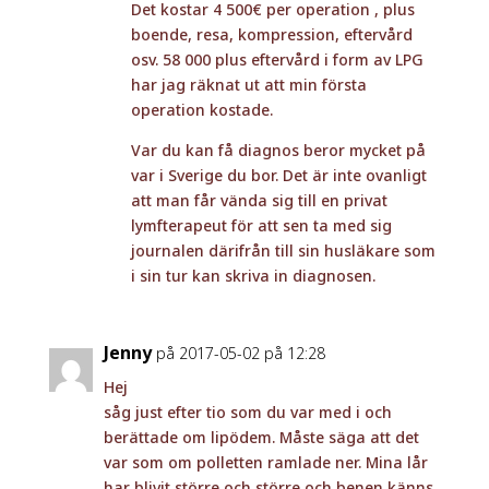
Det kostar 4 500€ per operation , plus
boende, resa, kompression, eftervård
osv. 58 000 plus eftervård i form av LPG
har jag räknat ut att min första
operation kostade.
Var du kan få diagnos beror mycket på
var i Sverige du bor. Det är inte ovanligt
att man får vända sig till en privat
lymfterapeut för att sen ta med sig
journalen därifrån till sin husläkare som
i sin tur kan skriva in diagnosen.
Jenny
på 2017-05-02 på 12:28
Hej
såg just efter tio som du var med i och
berättade om lipödem. Måste säga att det
var som om polletten ramlade ner. Mina lår
har blivit större och större och benen känns