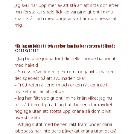
Jag svullnar upp mer av att stå än att sitta och efter
min första kurshelg fick jag vansinnigt ont i mina
knän. Från och med ungefär v.3 har dom besvärat
mig.
När jag nu jobbat i två veckor kan jag konstatera följande
konsekvenser:
– Jag började jobba för tidigt eller borde ha börjat
med halvtid
– Stress påverkar mig extremt negativt – märker
det speciellt på att svullnaden ökar
– Tröttheten är enorm och orken räcker inte till
mycket mer än att jobba
– Jag har fått väldigt ont i mina knän vilket jag nu
förstått berott på att jag haft benen i för mycket
högläge utan att stötta upp knäna så dom blivit
översträckta
– Att jag suttit med benen rakt fram under mina
jobbpass har inte bara påverkat knäna utan också