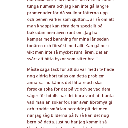
tunga numera och jag kan inte gå längre
promenader för då svullnar fötterna upp
och benen värker som sjutton… är så öm att
man knappt kan röra dem speciellt på
baksidan men även runt om. Jag har
kämpat med bantning för mina lår sedan
tonåren och försökt med allt. Kan gå ner i
vikt men inte så mycket runt låren. Det är
svårt att hitta byxor som sitter bra. ’
Måste säga tack för att du var med i tv hade
nog aldrig hört talas om detta problem
annars… nu känns det lättare och ska
försöka söka för det på vc och se vad dem
säger för hittills har det bara varit att banta
vad man än söker för. Har även fibromyalgi
och trodde smärtan berodde på det men
när jag såg bilderna på tv så kan det nog
bero på detta. Just nu har jag kommit så