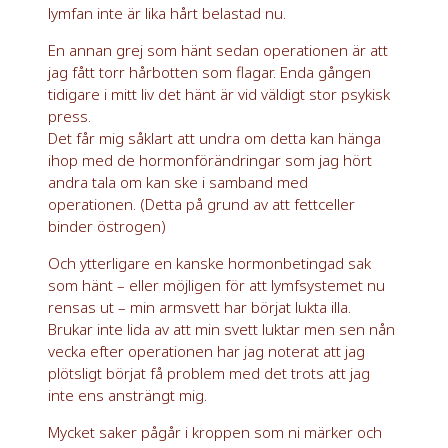
lymfan inte är lika hårt belastad nu.
En annan grej som hänt sedan operationen är att
jag fått torr hårbotten som flagar. Enda gången
tidigare i mitt liv det hänt är vid väldigt stor psykisk
press.
Det får mig såklart att undra om detta kan hänga
ihop med de hormonförändringar som jag hört
andra tala om kan ske i samband med
operationen. (Detta på grund av att fettceller
binder östrogen)
Och ytterligare en kanske hormonbetingad sak
som hänt – eller möjligen för att lymfsystemet nu
rensas ut – min armsvett har börjat lukta illa.
Brukar inte lida av att min svett luktar men sen nån
vecka efter operationen har jag noterat att jag
plötsligt börjat få problem med det trots att jag
inte ens ansträngt mig.
Mycket saker pågår i kroppen som ni märker och