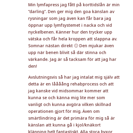
Min lymfapress jag fått på korttidslån är min
”darling”. Den ger mig den goa känslan av
rysningar som jag även kan får bara jag
öppnar upp lymfsystemet i nacka och vid
nyckelbenen. Känner hur den trycker upp
vätska och får hela kroppen att slappna av.
Somnar nästan direkt 🙂 Den mjukar även
upp när benen blivit så där stinna och
värkande. Jag är så tacksam för att jag har
den!
Avslutningsvis så har jag intalat mig själv att
detta är en låååång rehabprocess och att
jag kanske vid midsommar kommer att
kunna se och känna mig lite mer som
vanligt och kunna avgöra vilken skillnad
operationen gjort för mig. Även om
smärtlindring är det primära för mig så är
känslan att kunna gå i kjol/knäkort
klänning helt fantastiskt. Alla stora byxor