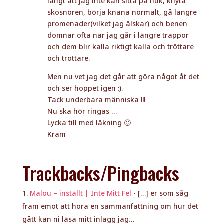
långt att jag inte kan sitta på huk, knyta
skosnören, börja knäna normalt, gå längre
promenader(vilket jag älskar) och benen
domnar ofta när jag går i längre trappor
och dem blir kalla riktigt kalla och tröttare
och tröttare.
Men nu vet jag det går att göra något åt det
och ser hoppet igen :).
Tack underbara människa !!!
Nu ska hör ringas …
Lycka till med läkning 🙂
Kram
Trackbacks/Pingbacks
Malou – inställt | Inte Mitt Fel
- […] er som såg
fram emot att höra en sammanfattning om hur det
gått kan ni läsa mitt inlägg jag…