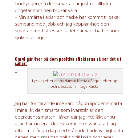
ländryggen, så den smärtan är just nu tillbaka
ungefär som den brukar vara
– Min smärta i axlar och nacke har kommit tillbaka i
samband med jobb och jag kopplar ihop den
smärtan med stressen – det har varit bättre under
sjukskrivningen
Om vi går över på dom positiva effekterna så ser det ut
såhär:
–
Lycklig efter att ha dansat första gången efter op.
och dessutom i höga klackar
Jag har fortfarande inte känt någon lipödemsmärta
i mina lår, den smärta som kvarstår är den
operationssmärtan i låren där jag inte läkt ännu
– Jag har noterat det extremt intressanta att jag
efter min långa dag med stående hade väldigt ont i
benen men smärtan höll sig till knän och vader –