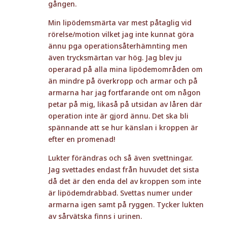
gången.
Min lipödemsmärta var mest påtaglig vid
rörelse/motion vilket jag inte kunnat göra
ännu pga operationsåterhämnting men
även trycksmärtan var hög. Jag blev ju
operarad på alla mina lipödemområden om
än mindre på överkropp och armar och på
armarna har jag fortfarande ont om någon
petar på mig, likaså på utsidan av låren där
operation inte är gjord ännu. Det ska bli
spännande att se hur känslan i kroppen är
efter en promenad!
Lukter förändras och så även svettningar.
Jag svettades endast från huvudet det sista
då det är den enda del av kroppen som inte
är lipödemdrabbad. Svettas numer under
armarna igen samt på ryggen. Tycker lukten
av sårvätska finns i urinen.