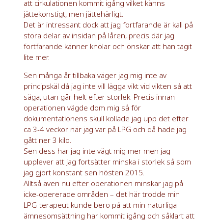
att cirkulationen kommit igång vilket känns
jättekonstigt, men jättehärligt.
Det är intressant dock att jag fortfarande är kall på
stora delar av insidan på låren, precis där jag
fortfarande känner knölar och önskar att han tagit
lite mer.
Sen många år tillbaka väger jag mig inte av
principskäl då jag inte vill lägga vikt vid vikten så att
säga, utan går helt efter storlek. Precis innan
operationen vägde dom mig så för
dokumentationens skull kollade jag upp det efter
ca 3-4 veckor när jag var på LPG och då hade jag
gått ner 3 kilo.
Sen dess har jag inte vägt mig mer men jag
upplever att jag fortsätter minska i storlek så som
jag gjort konstant sen hösten 2015.
Alltså även nu efter operationen minskar jag på
icke-opererade områden – det här trodde min
LPG-terapeut kunde bero på att min naturliga
ämnesomsättning har kommit igång och såklart att