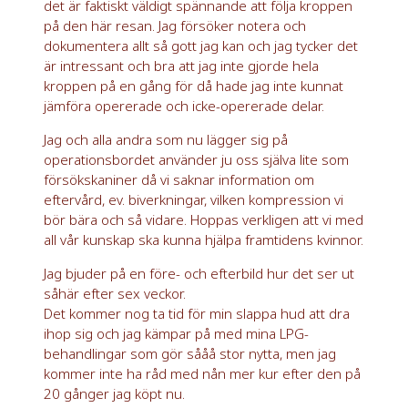
det är faktiskt väldigt spännande att följa kroppen
på den här resan. Jag försöker notera och
dokumentera allt så gott jag kan och jag tycker det
är intressant och bra att jag inte gjorde hela
kroppen på en gång för då hade jag inte kunnat
jämföra opererade och icke-opererade delar.
Jag och alla andra som nu lägger sig på
operationsbordet använder ju oss själva lite som
försökskaniner då vi saknar information om
eftervård, ev. biverkningar, vilken kompression vi
bör bära och så vidare. Hoppas verkligen att vi med
all vår kunskap ska kunna hjälpa framtidens kvinnor.
Jag bjuder på en före- och efterbild hur det ser ut
såhär efter sex veckor.
Det kommer nog ta tid för min slappa hud att dra
ihop sig och jag kämpar på med mina LPG-
behandlingar som gör sååå stor nytta, men jag
kommer inte ha råd med nån mer kur efter den på
20 gånger jag köpt nu.