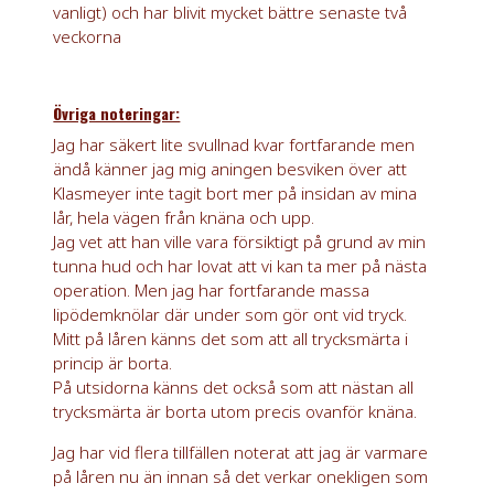
vanligt) och har blivit mycket bättre senaste två
veckorna
Övriga noteringar:
Jag har säkert lite svullnad kvar fortfarande men
ändå känner jag mig aningen besviken över att
Klasmeyer inte tagit bort mer på insidan av mina
lår, hela vägen från knäna och upp.
Jag vet att han ville vara försiktigt på grund av min
tunna hud och har lovat att vi kan ta mer på nästa
operation. Men jag har fortfarande massa
lipödemknölar där under som gör ont vid tryck.
Mitt på låren känns det som att all trycksmärta i
princip är borta.
På utsidorna känns det också som att nästan all
trycksmärta är borta utom precis ovanför knäna.
Jag har vid flera tillfällen noterat att jag är varmare
på låren nu än innan så det verkar onekligen som