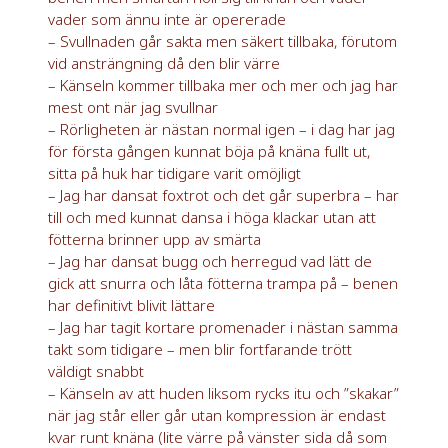
vader som ännu inte är opererade
– Svullnaden går sakta men säkert tillbaka, förutom
vid ansträngning då den blir värre
– Känseln kommer tillbaka mer och mer och jag har
mest ont när jag svullnar
– Rörligheten är nästan normal igen – i dag har jag
för första gången kunnat böja på knäna fullt ut,
sitta på huk har tidigare varit omöjligt
– Jag har dansat foxtrot och det går superbra – har
till och med kunnat dansa i höga klackar utan att
fötterna brinner upp av smärta
– Jag har dansat bugg och herregud vad lätt de
gick att snurra och låta fötterna trampa på – benen
har definitivt blivit lättare
– Jag har tagit kortare promenader i nästan samma
takt som tidigare – men blir fortfarande trött
väldigt snabbt
– Känseln av att huden liksom rycks itu och ”skakar”
när jag står eller går utan kompression är endast
kvar runt knäna (lite värre på vänster sida då som