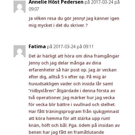
Annelie Höst Pedersen
på 2017-03-24 på
09:07
Ja vilken resa du gör Jenny! Jag känner igen
mig mycket i det du skriver. ?
Fatima
på 2017-03-24 på 09:11
Det är härligt att höra om dina framgångar
Jenny och jag delar många av dina
erfarenheter så här post op. Jag är veckan
efter dig, alltså 5 v efter op. På mig är
huvudsakligen vader och insida lår samt
”ridbyxlåren” åtgärdade i denna första av
två operationer. Jag märker hur jag vecka
för vecka blir bättre i svullnad och stelhet.
Har fått träningsprogram från sjukgymnast
att köra hemma för att stärka upp runt
knän, höft och bål. Pga. ödem på insidan av
benen har jag fått en framåtlutande