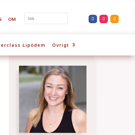
G
OM
erclass Lipödem
Övrigt