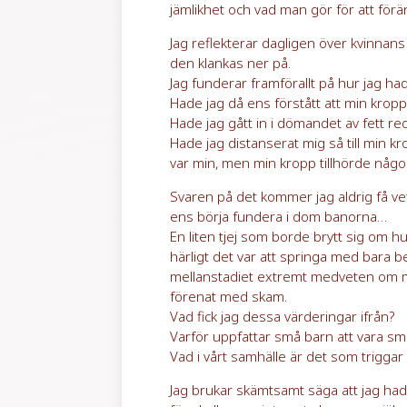
jämlikhet och vad man gör för att förän
Jag reflekterar dagligen över kvinnans
den klankas ner på.
Jag funderar framförallt på hur jag had
Hade jag då ens förstått att min krop
Hade jag gått in i dömandet av fett reda
Hade jag distanserat mig så till min kr
var min, men min kropp tillhörde någ
Svaren på det kommer jag aldrig få veta
ens börja fundera i dom banorna…
En liten tjej som borde brytt sig om h
härligt det var att springa med bara b
mellanstadiet extremt medveten om mi
förenat med skam.
Vad fick jag dessa värderingar ifrån?
Varför uppfattar små barn att vara smal
Vad i vårt samhälle är det som triggar i
Jag brukar skämtsamt säga att jag hade