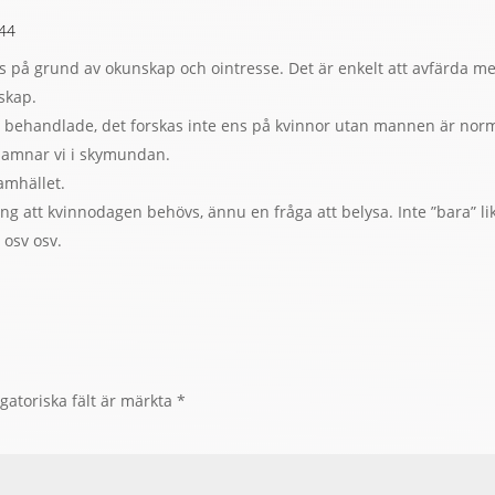
:44
s på grund av okunskap och ointresse. Det är enkelt att avfärda med
nskap.
t behandlade, det forskas inte ens på kvinnor utan mannen är norm
hamnar vi i skymundan.
amhället.
g att kvinnodagen behövs, ännu en fråga att belysa. Inte ”bara” lika l
 osv osv.
gatoriska fält är märkta
*