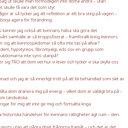
v såg ut skulle man förmodligen inte döma andra – utan
 skulle få vara det som styr.
gor är så tycker jag att reflektion är ett bra steg på vägen –
börja agera för förändring.
s känner jag också att kvinnans hälsa ska göra det.
vårt samhälle är så kroppsfixerat – framförallt kring kvinnors
 sig att kvinnosjukdomar så ofta inte tas på allvar?
pödem, hypotyreos, fibromyalgi, eds osv en grupp som
 sjukdomarna inte syns utanpå?
er sig TRO att dom vet hur vi lever och tycker vi ska skylla oss
ad och jag är så innerligt trött på att bli behandlad som skit av
h låta dom dränera mig på energi – vilket dom är väldigt bra på –
om tändvätska.
ngar för mig att inte ge mig och fortsätta kriga.
ra historiska händelser för kvinnans rättigheter ägt rum – den
gjorts utan att några drivit frågorna framåt – och det är det