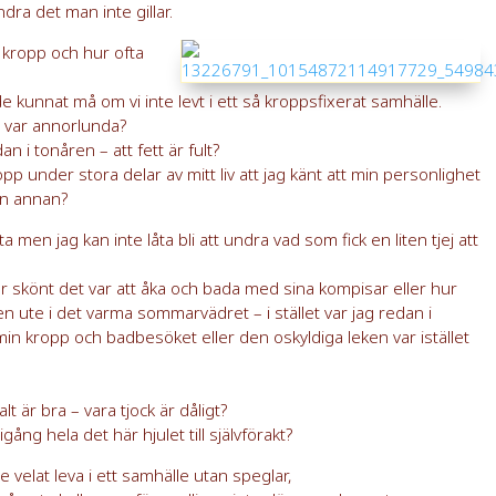
dra det man inte gillar.
 kropp och hur ofta
e kunnat må om vi inte levt i ett så kroppsfixerat samhälle.
p var annorlunda?
n i tonåren – att fett är fult?
opp under stora delar av mitt liv att jag känt att min personlighet
on annan?
 men jag kan inte låta bli att undra vad som fick en liten tjej att
ur skönt det var att åka och bada med sina kompisar eller hur
en ute i det varma sommarvädret – i stället var jag redan i
n kropp och badbesöket eller den oskyldiga leken var istället
t är bra – vara tjock är dåligt?
gång hela det här hjulet till självförakt?
 velat leva i ett samhälle utan speglar,