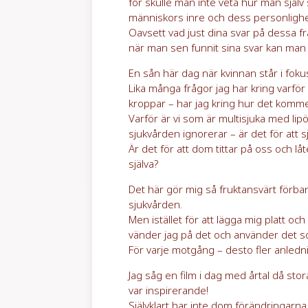
för skulle man inte veta hur man själ
människors inre och dess personlighet
Oavsett vad just dina svar på dessa frå
när man sen funnit sina svar kan man 
En sån här dag när kvinnan står i foku
Lika många frågor jag har kring varför 
kroppar – har jag kring hur det kommer
Varför är vi som är multisjuka med li
sjukvården ignorerar – är det för att
Är det för att dom tittar på oss och låt
själva?
Det här gör mig så fruktansvärt förbann
sjukvården.
Men istället för att lägga mig platt oc
vänder jag på det och använder det s
För varje motgång – desto fler anledni
Jag såg en film i dag med årtal då sto
var inspirerande!
Självklart har inte dom förändringarna 