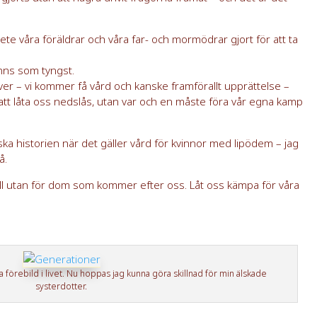
te våra föräldrar och våra far- och mormödrar gjort för att ta
nns som tyngst.
er – vi kommer få vård och kanske framförallt upprättelse –
t låta oss nedslås, utan var och en måste föra vår egna kamp
nska historien när det gäller vård för kvinnor med lipödem – jag
å.
kull utan för dom som kommer efter oss. Låt oss kämpa för våra
 förebild i livet. Nu hoppas jag kunna göra skillnad för min älskade
systerdotter.