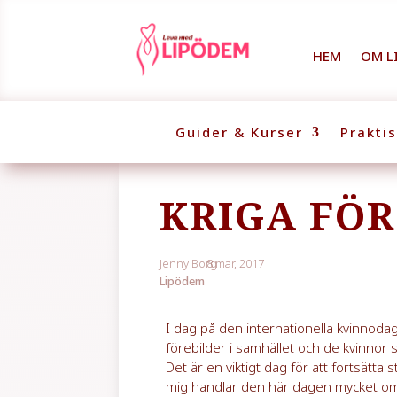
HEM
OM L
Guider & Kurser
Prakti
KRIGA FÖ
Jenny Borg
8 mar, 2017
Lipödem
I dag på den internationella kvinnod
förebilder i samhället och de kvinnor s
Det är en viktigt dag för att fortsätta s
mig handlar den här dagen mycket om a