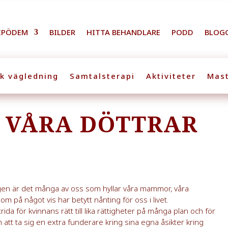
IPÖDEM
BILDER
HITTA BEHANDLARE
PODD
BLOG
sk vägledning
Samtalsterapi
Aktiviteter
Mast
R VÅRA DÖTTRAR
agen är det många av oss som hyllar våra mammor, våra
om på något vis har betytt nånting för oss i livet.
trida för kvinnans rätt till lika rättigheter på många plan och för
tt ta sig en extra funderare kring sina egna åsikter kring