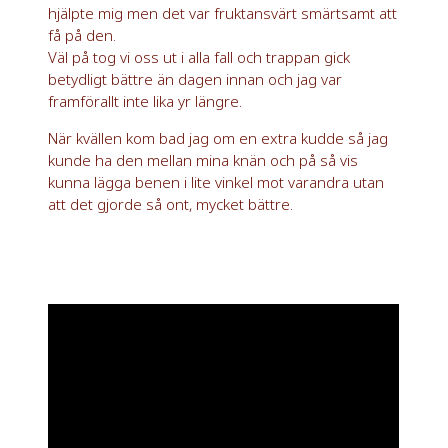
hjälpte mig men det var fruktansvärt smärtsamt att
få på den.
Väl på tog vi oss ut i alla fall och trappan gick
betydligt bättre än dagen innan och jag var
framförallt inte lika yr längre.
När kvällen kom bad jag om en extra kudde så jag
kunde ha den mellan mina knän och på så vis
kunna lägga benen i lite vinkel mot varandra utan
att det gjorde så ont, mycket bättre.