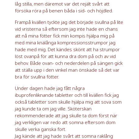
låg stilla, men däremot var det rejält svårt att
försöka röra på benen båda i sid-
och höjdled.
Frampå kvällen tyckte jag det började svullna på lite
vid vristerna så eftersom jag inte hade en chans
att nå mina fötter fick min kompis hjälpa mig på
med mina knälånga kompressionsstrumpor jag
hade med mig. Det kändes skönt att ha strumpor
löst ovanpå för att kunna dra dom på och av vid
behov. Både ovan- och nederdelen på sängen gick
att ställa upp i den vinkel man önskade så det var
bra för svullna fötter.
Under dagen hade jag fått några
ibuprofenliknande tabletter och till kvällen fick jag
också tabletter som skulle hjälpa mig att sova som
jag kunde ta om jag ville. Sköterskan
rekommenderade att jag skulle ta dom först när
jag verkligen var redo att somna eftersom dom
skulle verka ganska fort.
Jag kände att jag hade svårt att somna raklång