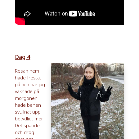
Dag 4
Resan hem
hade frestat
på och när jag
vaknade på
morgonen
hade benen
svullnat upp
betydligt mer.
Det spände
och drog i
dom och