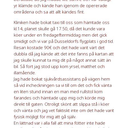
yr klämde och kände han igenom de opererade
områdena och sa att allt kändes fint.
Kliniken hade bokat taxi till oss som hämtade oss
kl.14, planet skulle gå 17.50, då det kunde vara
köer under en fredageftermiddag men det gick
smidigt och vi var på Dusseldorfs flygplats i god tid.
Resan kostade 90€ och det hade varit värt det
dubbla då jag kände att det inte fanns på kartan att
jag skulle kunnat ta mig dit på något annat sätt än
bil. Så fort jag stod upp kom yrsel, matthet och
illamående.
Jag hade bokat sjukvårdsassistans på vägen hem
så vid incheckningen sa vi till om det och fick vänta
en liten stund innan en man med rullstol kom
farandes och hämtade upp mig och körde mig
direkt till gaten. Otroligt skönt att slippa stå i köer
och vänta och jag vet faktiskt inte om det hade varit
fysisk möjligt för mig att gå själv.
En lättnad var i alla fall att mina fötter inte hade