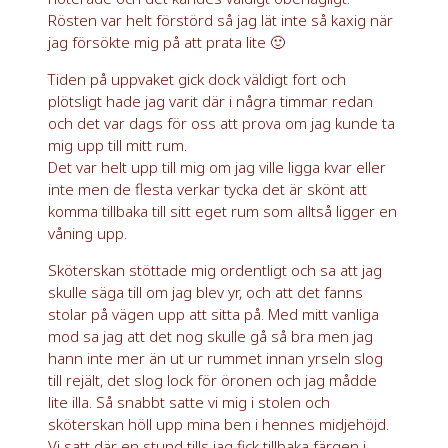
Rösten var helt förstörd så jag lät inte så kaxig när
jag försökte mig på att prata lite 🙂
Tiden på uppvaket gick dock väldigt fort och
plötsligt hade jag varit där i några timmar redan
och det var dags för oss att prova om jag kunde ta
mig upp till mitt rum.
Det var helt upp till mig om jag ville ligga kvar eller
inte men de flesta verkar tycka det är skönt att
komma tillbaka till sitt eget rum som alltså ligger en
våning upp.
Sköterskan stöttade mig ordentligt och sa att jag
skulle säga till om jag blev yr, och att det fanns
stolar på vägen upp att sitta på. Med mitt vanliga
mod sa jag att det nog skulle gå så bra men jag
hann inte mer än ut ur rummet innan yrseln slog
till rejält, det slog lock för öronen och jag mådde
lite illa. Så snabbt satte vi mig i stolen och
sköterskan höll upp mina ben i hennes midjehöjd.
Vi satt där en stund tills jag fick tillbaka färgen i