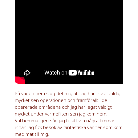
På vägen hem slog det mig att jag har frusit väldigt
mycket sen operationen och framförallt i de
opererade områdena och jag har legat väldigt
mycket under värmefilten sen jag kom hem.
Väl hemma igen såg jag till att vila några timmar
innan jag fick besök av fantastiska vänner som kom
med mat till mig.