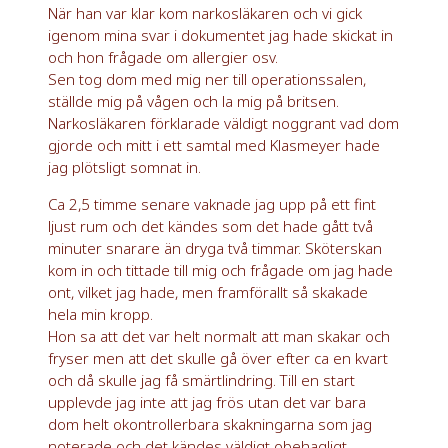
När han var klar kom narkosläkaren och vi gick
igenom mina svar i dokumentet jag hade skickat in
och hon frågade om allergier osv.
Sen tog dom med mig ner till operationssalen,
ställde mig på vågen och la mig på britsen.
Narkosläkaren förklarade väldigt noggrant vad dom
gjorde och mitt i ett samtal med Klasmeyer hade
jag plötsligt somnat in.
Ca 2,5 timme senare vaknade jag upp på ett fint
ljust rum och det kändes som det hade gått två
minuter snarare än dryga två timmar. Sköterskan
kom in och tittade till mig och frågade om jag hade
ont, vilket jag hade, men framförallt så skakade
hela min kropp.
Hon sa att det var helt normalt att man skakar och
fryser men att det skulle gå över efter ca en kvart
och då skulle jag få smärtlindring. Till en start
upplevde jag inte att jag frös utan det var bara
dom helt okontrollerbara skakningarna som jag
noterade och det kändes väldigt obehagligt.