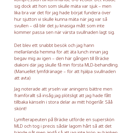
sig dock att hon som skulle mäta var sjuk – men
lika bra var det för jag hade börjat fundera över
hur sjutton vi skulle kunna mäta när jag var så
svullen – då blir det ju knasiga mått som inte
kommer passa sen när värsta svullnaden lagt sig.
Det blev ett snabbt besök och jag hann
mellanlanda hemma för att äta lunch innan jag
begav mig av igen – den här gången till Bräcke
diakoni där jag skulle få min första MLD-behandling.
(Manuellet lymfdränage – för att hjälpa svullnaden
att avta)
Jag noterade att yrseln var aningens bättre men
framförallt så insåg jag plötsligt att jag hade fått
tillbaka känseln i stora delar av mitt högerlår. Såå
skönt!
Lymfterapeuten på Bräcke utförde en superskön
MLD och tog i precis sådär lagom hårt så att det
hände nåt men ändå så att jag inte kröp av bänken