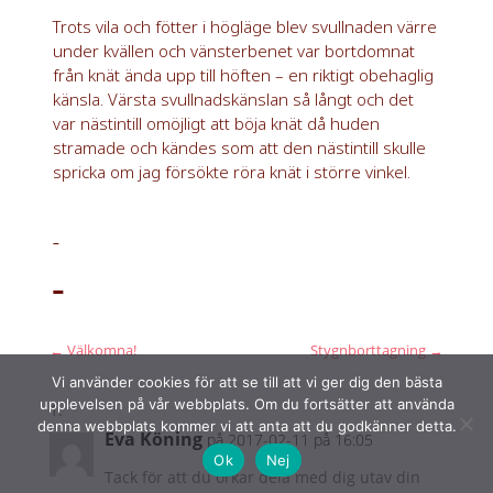
Trots vila och fötter i högläge blev svullnaden värre
under kvällen och vänsterbenet var bortdomnat
från knät ända upp till höften – en riktigt obehaglig
känsla. Värsta svullnadskänslan så långt och det
var nästintill omöjligt att böja knät då huden
stramade och kändes som att den nästintill skulle
spricka om jag försökte röra knät i större vinkel.
←
Välkomna!
Stygnborttagning
→
Vi använder cookies för att se till att vi ger dig den bästa
upplevelsen på vår webbplats. Om du fortsätter att använda
denna webbplats kommer vi att anta att du godkänner detta.
Eva Köning
på 2017-02-11 på 16:05
Ok
Nej
Tack för att du orkar dela med dig utav din