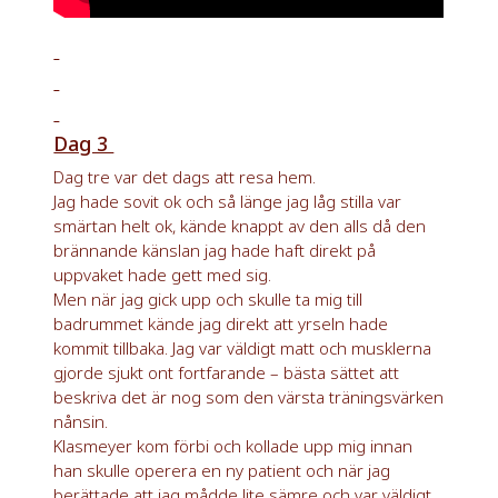
Dag 3
Dag tre var det dags att resa hem.
Jag hade sovit ok och så länge jag låg stilla var
smärtan helt ok, kände knappt av den alls då den
brännande känslan jag hade haft direkt på
uppvaket hade gett med sig.
Men när jag gick upp och skulle ta mig till
badrummet kände jag direkt att yrseln hade
kommit tillbaka. Jag var väldigt matt och musklerna
gjorde sjukt ont fortfarande – bästa sättet att
beskriva det är nog som den värsta träningsvärken
nånsin.
Klasmeyer kom förbi och kollade upp mig innan
han skulle operera en ny patient och när jag
berättade att jag mådde lite sämre och var väldigt