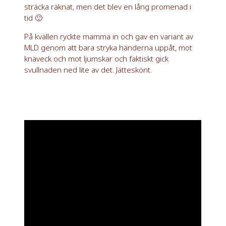
sträcka räknat, men det blev en lång promenad i
tid 🙂
På kvällen ryckte mamma in och gav en variant av
MLD genom att bara stryka händerna uppåt, mot
knäveck och mot ljumskar och faktiskt gick
svullnaden ned lite av det. Jätteskönt.