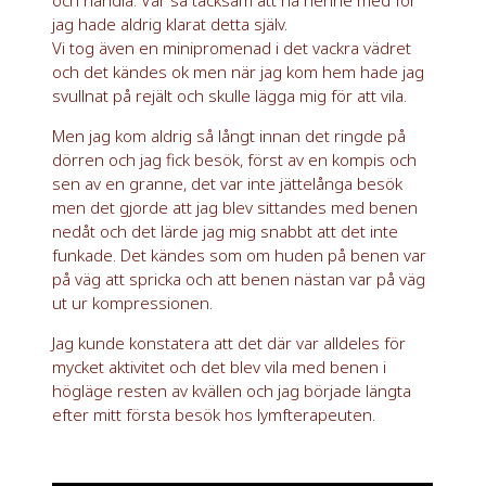
och handla. Var så tacksam att ha henne med för
jag hade aldrig klarat detta själv.
Vi tog även en minipromenad i det vackra vädret
och det kändes ok men när jag kom hem hade jag
svullnat på rejält och skulle lägga mig för att vila.
Men jag kom aldrig så långt innan det ringde på
dörren och jag fick besök, först av en kompis och
sen av en granne, det var inte jättelånga besök
men det gjorde att jag blev sittandes med benen
nedåt och det lärde jag mig snabbt att det inte
funkade. Det kändes som om huden på benen var
på väg att spricka och att benen nästan var på väg
ut ur kompressionen.
Jag kunde konstatera att det där var alldeles för
mycket aktivitet och det blev vila med benen i
högläge resten av kvällen och jag började längta
efter mitt första besök hos lymfterapeuten.