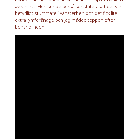
av smärta. Hon kunde också konstatera att det var
betydligt stummare i vänsterben och det fick lite
extra lymfdränage och jag mådde toppen efter
behandlingen.