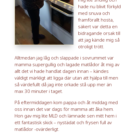
hade nu blivit förkyld
med snuva och
framförallt hosta,
säkert var detta en
bidragande orsak till
att jag kände mig så
otroligt trött.
Alltmedan jag låg och slappade i sovrummet var
mamma supergullig och lagade matlådor åt mig av
allt det vi hade handlat dagen innan – kändes
väldigt märkligt att ligga där utan att hjälpa till men
så värdefullt då jag inte orkade stå upp mer än
max 30 minuter i taget.
På eftermiddagen kom pappa och åt middag med
oss innan det var dags för mamma att åka hem.
Hon gav mig lite MLD och lämnade sen mitt hem i
ett fantastisk skick – nystädat och frysen full av
matlådor -ovärderligt.