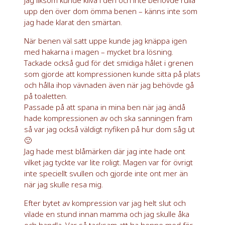
jag liksom kunde kliva i den och inte behövde rulla
upp den över dom ömma benen – känns inte som
jag hade klarat den smärtan.
När benen väl satt uppe kunde jag knäppa igen
med hakarna i magen – mycket bra lösning.
Tackade också gud för det smidiga hålet i grenen
som gjorde att kompressionen kunde sitta på plats
och hålla ihop vävnaden även när jag behövde gå
på toaletten.
Passade på att spana in mina ben när jag ändå
hade kompressionen av och ska sanningen fram
så var jag också väldigt nyfiken på hur dom såg ut
🙂
Jag hade mest blåmärken där jag inte hade ont
vilket jag tyckte var lite roligt. Magen var för övrigt
inte speciellt svullen och gjorde inte ont mer än
när jag skulle resa mig.
Efter bytet av kompression var jag helt slut och
vilade en stund innan mamma och jag skulle åka