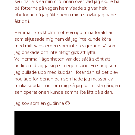
svullnat alls så min oro innan över vad jag skulle ha
på fötterna på vägen hem visade sig var helt
obefogad då jag åkte hem i mina stövlar jag hade
åkt dit i.
Hemma i Stockholm mötte vi upp mina föräldrar
som skjutsade mig hem då jag inte kunde köra
med mitt vänsterben som inte reagerade så som
jag önskade och inte riktigt gick att lyfta.
Väl hemma i lägenheten var det sååå skönt att
äntligen få lägga sig i sin egen säng. En säng som
jag bullade upp med kuddar i fotändan så det blev
högläge för benen och sen hade jag massor av
mjuka kuddar runt om mig så jag för första gången
sen operationen kunde somna lite lätt på sidan.
Jag sov som en gudinna 🙂