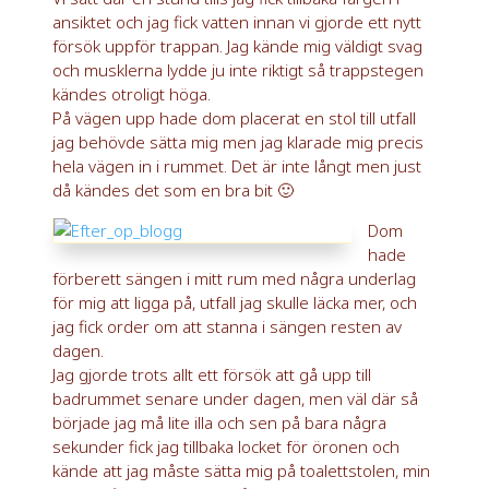
ansiktet och jag fick vatten innan vi gjorde ett nytt
försök uppför trappan. Jag kände mig väldigt svag
och musklerna lydde ju inte riktigt så trappstegen
kändes otroligt höga.
På vägen upp hade dom placerat en stol till utfall
jag behövde sätta mig men jag klarade mig precis
hela vägen in i rummet. Det är inte långt men just
då kändes det som en bra bit 🙂
Dom
hade
förberett sängen i mitt rum med några underlag
för mig att ligga på, utfall jag skulle läcka mer, och
jag fick order om att stanna i sängen resten av
dagen.
Jag gjorde trots allt ett försök att gå upp till
badrummet senare under dagen, men väl där så
började jag må lite illa och sen på bara några
sekunder fick jag tillbaka locket för öronen och
kände att jag måste sätta mig på toalettstolen, min