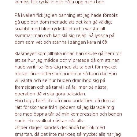
kompis fick rycka in och hålla upp mina ben.
På kvällen fick jag en banning att jag hade försökt
gå upp och dom menade att det kan gå väldigt
snabbt med blodtrycksfallet och i värsta fall
svimmar man och kan slå sig rejält. Så lyssna på
dom som vet och stanna i sängen kära ni 🙂
Klasmeyer kom tillbaka innan han skulle gå hem för
att se hur jag mådde och vi pratade då om att han
hade varit lite försiktig med att ta bort för mycket
mellan låren eftersom huden är så tunn där. Han
vill vänta och se hur huden drar ihop sig på
framsidan och så tar vi i så fall mer på nästa
operation då vi ska göra baksidan.
Han tog ytterst lite på mina underben då dom är
rätt förskonade från lipödem så jag klarade mig
bra med öppna tår på min kompression och benen
hade inte svullnat nästan nåt alls.
Under dagen kändes det ändå helt ok med
smärtan, då det inte märktes så mycket alls när jag