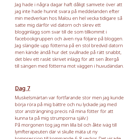
Jag hade i några dagar haft dåligt samvete över att
jag inte hade hunnit svara på meddelanden efter
min medverkan hos Malou en hel vecka tidigare så
satte mig därför vid datorn och skrev ett
blogginlägg som svar till de som tillkommit i
facebookgruppen och även nya följare på bloggen.
Jag slängde upp fötterna på en stol bredvid datorn
men kände ändå hur det svullnade på rätt snabbt,
det blev ett raskt skrivet inlägg för att sen återgå
till sängen med fötterna mot väggen i huvudändan.
Dag 7
Muskelsmärtan var fortfarande stor men jag kunde
börja röra på mig bättre och nu lyckade jag med
stor ansträngning precis nå mina fötter för att
kunna ta på mig strumporna själv:)
På morgonen tog jag min lilla bil och åkte iväg till
lymfterapeuten där vi skulle mäta ut ny
kompression till kommande 6-8 veckor. Det visade