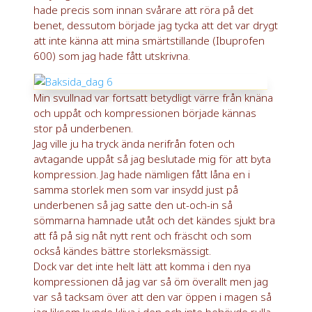
hade precis som innan svårare att röra på det
benet, dessutom började jag tycka att det var drygt
att inte känna att mina smärtstillande (Ibuprofen
600) som jag hade fått utskrivna.
Min svullnad var fortsatt betydligt värre från knäna
och uppåt och kompressionen började kännas
stor på underbenen.
Jag ville ju ha tryck ända nerifrån foten och
avtagande uppåt så jag beslutade mig för att byta
kompression. Jag hade nämligen fått låna en i
samma storlek men som var insydd just på
underbenen så jag satte den ut-och-in så
sömmarna hamnade utåt och det kändes sjukt bra
att få på sig nåt nytt rent och fräscht och som
också kändes bättre storleksmässigt.
Dock var det inte helt lätt att komma i den nya
kompressionen då jag var så öm överallt men jag
var så tacksam över att den var öppen i magen så