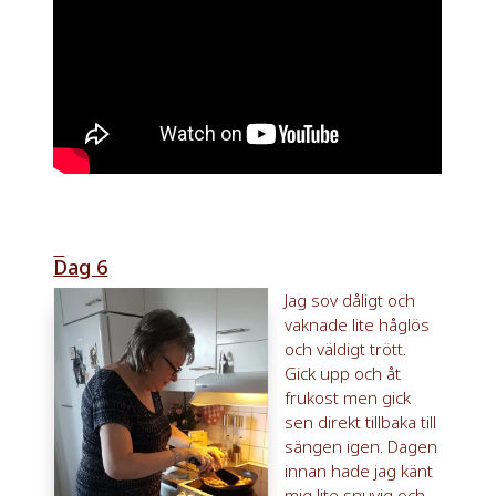
Dag 6
Jag sov d
åligt och
vaknade lite håglös
och väldigt trött.
Gick upp och åt
frukost men gick
sen direkt tillbaka till
sängen igen. Dagen
innan hade jag känt
mig lite snuvig och