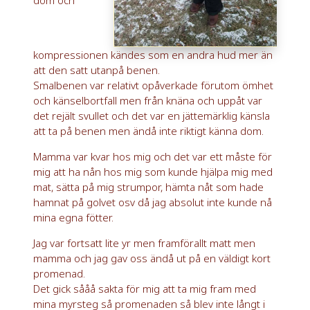
kompressionen kändes som en andra hud mer än
att den satt utanpå benen.
Smalbenen var relativt opåverkade förutom ömhet
och känselbortfall men från knäna och uppåt var
det rejält svullet och det var en jättemärklig känsla
att ta på benen men ändå inte riktigt känna dom.
Mamma var kvar hos mig och det var ett måste för
mig att ha nån hos mig som kunde hjälpa mig med
mat, sätta på mig strumpor, hämta nåt som hade
hamnat på golvet osv då jag absolut inte kunde nå
mina egna fötter.
Jag var fortsatt lite yr men framförallt matt men
mamma och
jag gav oss ändå ut på en väldigt kort
promenad.
Det gick sååå sakta för mig att ta mig fram med
mina myrsteg så promenaden så blev inte långt i