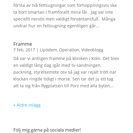
första av två fettsugningar som förhoppningsvis ska
ta bort smärtan i framförallt mina lår. Jag var inte
speciellt nervös men väldigt förväntansfull. Många
undrar hur en fettsugning egentligen går...
Framme
7 feb, 2017
|
Lipödem
,
Operation
,
Videoblogg
Då var vi äntligen framme på kliniken i Köln. Det blev
en väldigt lång dag igår med tv-sändningen,
packning, styrelsemöte osv så jag var rejält trött när
klockan ringde tidigt i morse. Sen tar det ju ett tag
att ta sig från flygplatsen till Porz med alla byten,...
« Äldre inlägg
Följ mig gärna på sociala medier!