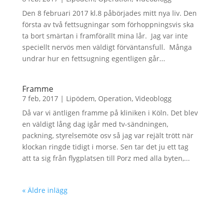
Den 8 februari 2017 kl.8 påbörjades mitt nya liv. Den
första av två fettsugningar som förhoppningsvis ska
ta bort smärtan i framförallt mina lår. Jag var inte
speciellt nervös men väldigt förväntansfull. Många
undrar hur en fettsugning egentligen går...
Framme
7 feb, 2017
|
Lipödem
,
Operation
,
Videoblogg
Då var vi äntligen framme på kliniken i Köln. Det blev
en väldigt lång dag igår med tv-sändningen,
packning, styrelsemöte osv så jag var rejält trött när
klockan ringde tidigt i morse. Sen tar det ju ett tag
att ta sig från flygplatsen till Porz med alla byten,...
« Äldre inlägg