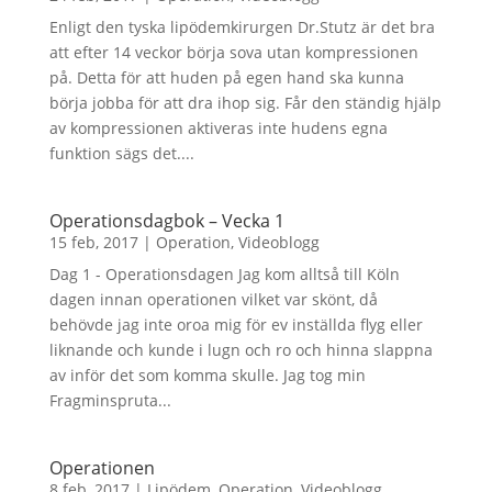
Enligt den tyska lipödemkirurgen Dr.Stutz är det bra
att efter 14 veckor börja sova utan kompressionen
på. Detta för att huden på egen hand ska kunna
börja jobba för att dra ihop sig. Får den ständig hjälp
av kompressionen aktiveras inte hudens egna
funktion sägs det....
Operationsdagbok – Vecka 1
15 feb, 2017
|
Operation
,
Videoblogg
Dag 1 - Operationsdagen Jag kom alltså till Köln
dagen innan operationen vilket var skönt, då
behövde jag inte oroa mig för ev inställda flyg eller
liknande och kunde i lugn och ro och hinna slappna
av inför det som komma skulle. Jag tog min
Fragminspruta...
Operationen
8 feb, 2017
|
Lipödem
,
Operation
,
Videoblogg