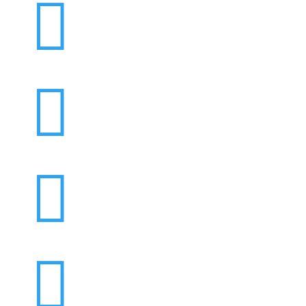



