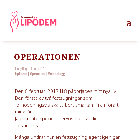
OPERATIONEN
Jenny Borg
8 feb, 2017
Lipödem
|
Operation
|
Videoblogg
Den 8 februari 2017 kl.8 påbörjades mitt nya liv.
Den första av två fettsugningar som
förhoppningsvis ska ta bort smärtan i framförallt
mina lår.
Jag var inte speciellt nervös men väldigt
förväntansfull.
Många undrar hur en fettsugning egentligen går