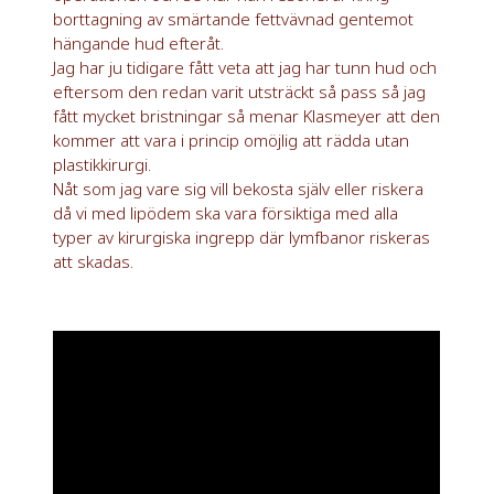
borttagning av smärtande fettvävnad gentemot
hängande hud efteråt.
Jag har ju tidigare fått veta att jag har tunn hud och
eftersom den redan varit utsträckt så pass så jag
fått mycket bristningar så menar Klasmeyer att den
kommer att vara i princip omöjlig att rädda utan
plastikkirurgi.
Nåt som jag vare sig vill bekosta själv eller riskera
då vi med lipödem ska vara försiktiga med alla
typer av kirurgiska ingrepp där lymfbanor riskeras
att skadas.