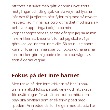
Att trots allt svårt man gått igenom i livet, trots
motgångar och dålig självkänsla väljer att lyssna
inåt och följa hjärtats röst fyller mig med så mycket
respekt. Jag minns hur otroligt mycket mod jag själv
behövde uppbringa i början på min
kroppsacceptansresa, första gången jag sa åt min
inre kritiker att knipa käft för att jag skulle våga
göra vad jag innerst inne ville. Så att nu se andra
kvinnor följa i samma spår och också utmana sina
inre kritiker gör mig både rörd och på något vis
stolt å deras vägnar.
Fokus på det inre barnet
Med tanke på den inre kritikern så har ju spa-
träffarna alltid fokus på självkärlek och att skapa
förutsättningar för att lättare kunna möta den
psykiska ohälsan som är så förknippad med
lipödem. Vi inledde därför helgen med att titta lite