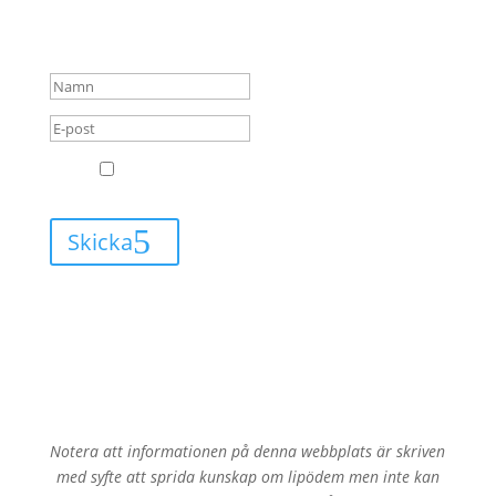
alltid få mail när jag har
något nytt att berätta för dig.
GDPR
Jag godkänner att Leva med Lipödem får
skicka mail till mig.
Skicka
Notera att informationen på denna webbplats är skriven
med syfte att sprida kunskap om lipödem men inte kan