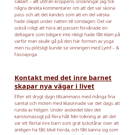
såklart – allt utifrån kroppens önskningar. Jag fick
några direkta kommentarer om att det var sköna
pass och att det kändes som att en del vätska
hade släppt under natten till söndagen. Det var
också roligt att höra att passen förvånade en
deltagare som tidigare inte riktigt hade fått kläm på
varför man skulle gå på den här formen av yoga
men nu plötsligt kunde se vinningen med Lymf – &
Fasciayoga.
Kontakt med det inre barnet
skapar nya vägar i livet
Efter ett drygt dygn tillsammans med många fina
samtal och möten med likasinnade var det dags att
runda av helgen. Under avskedet blev det
känslomässigt på flera håll. Min tolkning är att det
var ett flertal inre barn som grät lyckotårar över att
äntligen ha fått blivit hörda, och fått känna sig som