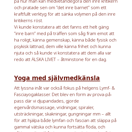
på hur man kan medvetandegöra den inre kritikern
och pratade sen om ”det inre barnet” som ett
kraftfullt verktyg för att sänka volymen på den inre
kritikerns röst.
Vi kunde konstatera att det fanns ett helt gäng
”inre barn” med på träffen som såg fram emot att
ha roligt, känna gemenskap, känna både fysisk och
psykisk lättnad, dem ville känna frihet och kunna
njuta och så kunde vi konstatera att dem alla var
redo att ÄLSKA LIVET – åtminstone för en dag.
Yoga med självmedkänsla
Att lyssna inåt var också fokus på helgens Lymf- &
Fasciayogaklasser. Det blev en form av prova-på-
pass där vi djupandades, gjorde
egenvårdsmassage, vridningar, spiraler,
utsträckningar, skakningar, gungningar mm – allt
för att hjälpa både lymfan och fascian att släppa på
gammal vätska och kunna fortsätta flöda, och