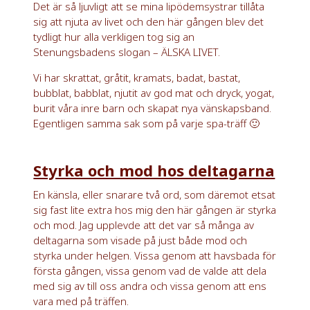
Det är så ljuvligt att se mina lipödemsystrar tillåta
sig att njuta av livet och den här gången blev det
tydligt hur alla verkligen tog sig an
Stenungsbadens slogan – ÄLSKA LIVET.
Vi har skrattat, gråtit, kramats, badat, bastat,
bubblat, babblat, njutit av god mat och dryck, yogat,
burit våra inre barn och skapat nya vänskapsband.
Egentligen samma sak som på varje spa-träff 🙂
Styrka och mod hos deltagarna
En känsla, eller snarare två ord, som däremot etsat
sig fast lite extra hos mig den här gången är styrka
och mod. Jag upplevde att det var så många av
deltagarna som visade på just både mod och
styrka under helgen. Vissa genom att havsbada för
första gången, vissa genom vad de valde att dela
med sig av till oss andra och vissa genom att ens
vara med på träffen.