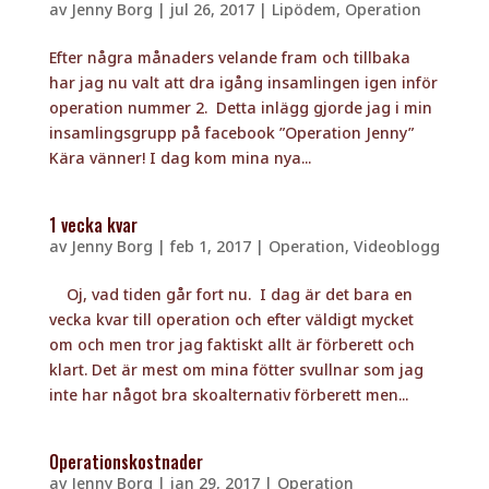
av
Jenny Borg
|
jul 26, 2017
|
Lipödem
,
Operation
Efter några månaders velande fram och tillbaka
har jag nu valt att dra igång insamlingen igen inför
operation nummer 2. Detta inlägg gjorde jag i min
insamlingsgrupp på facebook ”Operation Jenny”
Kära vänner! I dag kom mina nya...
1 vecka kvar
av
Jenny Borg
|
feb 1, 2017
|
Operation
,
Videoblogg
Oj, vad tiden går fort nu. I dag är det bara en
vecka kvar till operation och efter väldigt mycket
om och men tror jag faktiskt allt är förberett och
klart. Det är mest om mina fötter svullnar som jag
inte har något bra skoalternativ förberett men...
Operationskostnader
av
Jenny Borg
|
jan 29, 2017
|
Operation