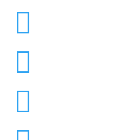


